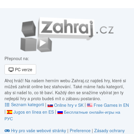
Přepnout na:
PC verze
Ahoj hráč! Na našem herním webu Zahraj.cz najdeš hry, které si
můžeš zahrát online bez stahování. Také máme řadu kategorií,
aby si našel to, co tě baví. Každý den se snažíme vybírat jen ty
nejlepší hry a proto budeš mít o zábavu postaráno.
Seznam kategorii
|
|
Online hry v SK
Free Games in EN
|
|
Jugos en línea en ES
Бесплатные онлайн-игры на
РУС
Hry pro vaše webové stránky
|
Preference
|
Zásady ochrany