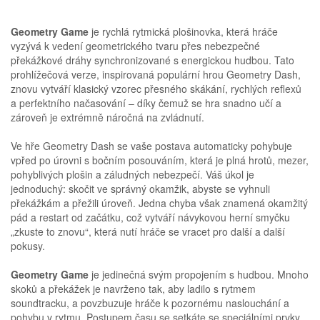
Geometry Game
je rychlá rytmická plošinovka, která hráče
vyzývá k vedení geometrického tvaru přes nebezpečné
překážkové dráhy synchronizované s energickou hudbou. Tato
prohlížečová verze, inspirovaná populární hrou Geometry Dash,
znovu vytváří klasický vzorec přesného skákání, rychlých reflexů
a perfektního načasování – díky čemuž se hra snadno učí a
zároveň je extrémně náročná na zvládnutí.
Ve hře Geometry Dash se vaše postava automaticky pohybuje
vpřed po úrovni s bočním posouváním, která je plná hrotů, mezer,
pohyblivých plošin a záludných nebezpečí. Váš úkol je
jednoduchý: skočit ve správný okamžik, abyste se vyhnuli
překážkám a přežili úroveň. Jedna chyba však znamená okamžitý
pád a restart od začátku, což vytváří návykovou herní smyčku
„zkuste to znovu“, která nutí hráče se vracet pro další a další
pokusy.
Geometry Game
je jedinečná svým propojením s hudbou. Mnoho
skoků a překážek je navrženo tak, aby ladilo s rytmem
soundtracku, a povzbuzuje hráče k pozornému naslouchání a
pohybu v rytmu. Postupem času se setkáte se speciálními prvky,