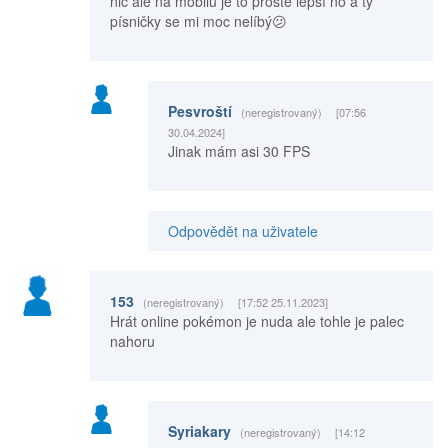
nic ale na mobilu je to prostě lepší no a ty
písničky se mi moc nelíbý😕
Pesvroští
(neregistrovaný)
[07:56
30.04.2024]
Jinak mám asi 30 FPS
Odpovědět na uživatele
153
(neregistrovaný)
[17:52 25.11.2023]
Hrát online pokémon je nuda ale tohle je palec
nahoru
Syriakary
(neregistrovaný)
[14:12