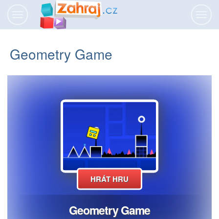
Přepnout
Přepn
navigaci
navig
Geometry Game