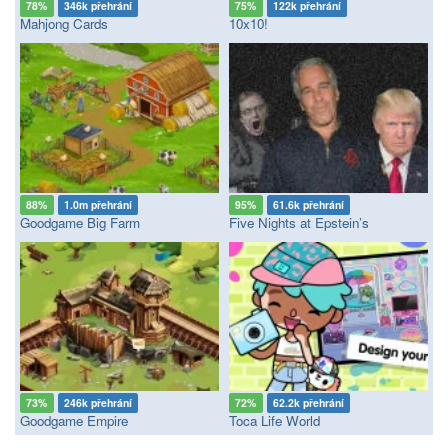
78%
346k přehrání
75%
122k přehrání
Mahjong Cards
10x10!
88%
1.0m přehrání
95%
61.6k přehrání
Goodgame Big Farm
Five Nights at Epstein’s
73%
246k přehrání
72%
62.2k přehrání
Goodgame Empire
Toca Life World