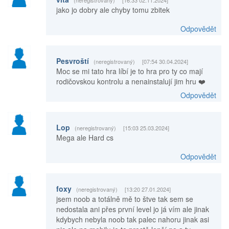
(neregistrovaný)
[16:33 02.11.2024]
jako jo dobry ale chyby tomu zbitek
Odpovědět
Pesvroští
(neregistrovaný)
[07:54 30.04.2024]
Moc se mi tato hra líbí je to hra pro ty co mají
rodičovskou kontrolu a nenainstalují jim hru ❤️
Odpovědět
Lop
(neregistrovaný)
[15:03 25.03.2024]
Mega ale Hard cs
Odpovědět
foxy
(neregistrovaný)
[13:20 27.01.2024]
jsem noob a totálně mě to štve tak sem se
nedostala ani přes první level jo já vím ale jinak
kdybych nebyla noob tak palec nahoru jinak asi