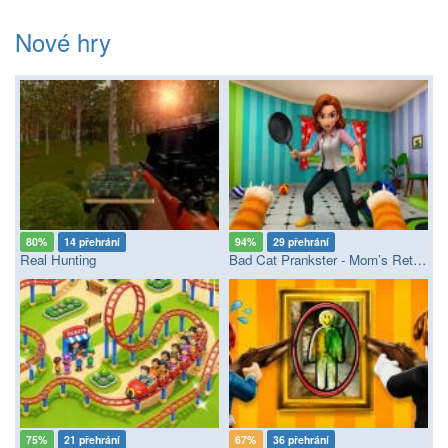
Nové hry
80%
14 přehrání
94%
29 přehrání
Real Hunting
Bad Cat Prankster - Mom’s Return
75%
21 přehrání
67%
36 přehrání