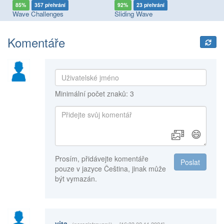
85%
357 přehrání
92%
23 přehrání
9
Wave Challenges
Sliding Wave
Bo
Komentáře
Minimální počet znaků: 3
😄
Prosím, přidávejte komentáře
Poslat
pouze v jazyce Čeština, jinak může
být vymazán.
vita