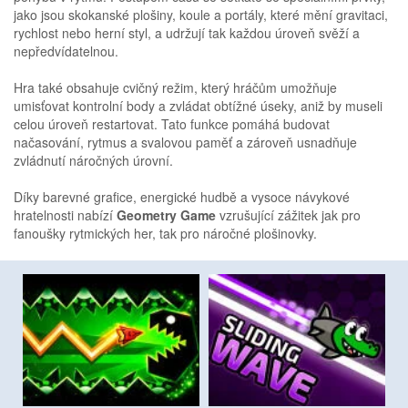
jako jsou skokanské plošiny, koule a portály, které mění gravitaci,
rychlost nebo herní styl, a udržují tak každou úroveň svěží a
nepředvídatelnou.
Hra také obsahuje cvičný režim, který hráčům umožňuje
umisťovat kontrolní body a zvládat obtížné úseky, aniž by museli
celou úroveň restartovat. Tato funkce pomáhá budovat
načasování, rytmus a svalovou paměť a zároveň usnadňuje
zvládnutí náročných úrovní.
Díky barevné grafice, energické hudbě a vysoce návykové
hratelnosti nabízí
Geometry Game
vzrušující zážitek jak pro
fanoušky rytmických her, tak pro náročné plošinovky.