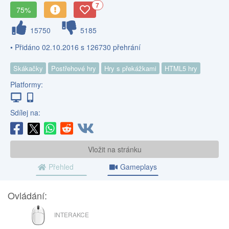
7
75%
15750
5185
• Přidáno 02.10.2016 s 126730 přehrání
Skákačky
Postřehové hry
Hry s překážkami
HTML5 hry
Platformy:
Sdílej na:
Vložit na stránku
Přehled
Gameplays
Ovládání:
MYŠ
INTERAKCE