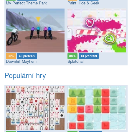
My Perfect Theme Park
Paint Hide & Seek
60%
40 přehrání
88%
13 přehrání
Downhill Mayhem
Splatcha!
Populární hry