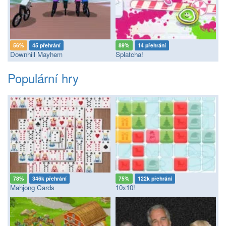
56%
45 přehrání
89%
14 přehrání
Downhill Mayhem
Splatcha!
Populární hry
78%
346k přehrání
75%
122k přehrání
Mahjong Cards
10x10!