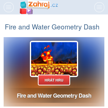
Přepnout
Přepn
navigaci
navig
Fire and Water Geometry Dash