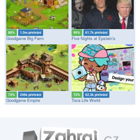
88%
1.0m přehrání
95%
61.7k přehrání
Goodgame Big Farm
Five Nights at Epstein’s
73%
246k přehrání
72%
62.3k přehrání
Goodgame Empire
Toca Life World