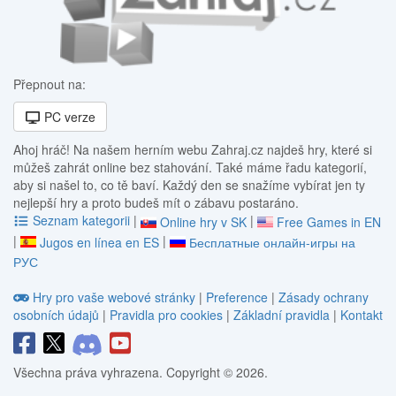
Přepnout na:
PC verze
Ahoj hráč! Na našem herním webu Zahraj.cz najdeš hry, které si
můžeš zahrát online bez stahování. Také máme řadu kategorií,
aby si našel to, co tě baví. Každý den se snažíme vybírat jen ty
nejlepší hry a proto budeš mít o zábavu postaráno.
Seznam kategorii
|
|
Online hry v SK
Free Games in EN
|
|
Jugos en línea en ES
Бесплатные онлайн-игры на
РУС
Hry pro vaše webové stránky
|
Preference
|
Zásady ochrany
osobních údajů
|
Pravidla pro cookies
|
Základní pravidla
|
Kontakt
Všechna práva vyhrazena. Copyright © 2026.