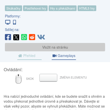
Skákačky
Postřehové hry
Hry s překážkami
HTML5 hry
Platformy:
Sdílej na:
Vložit na stránku
Přehled
Gameplays
Ovládání:
MYŠ
ZMĚNA ELEMENTU
MEZERNÍK
SKOK
Hra nabízí jednoduché ovládání, kde se budete snažit s ohněm a
vodou překonat jednotlivé úrovně a přeskakovat je. Dávejte si
však velký pozor, abyste se vyhnuli překážkám. Máte možnost se