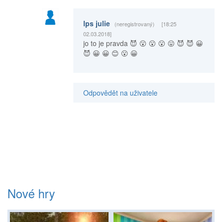
lps julie
(neregistrovaný)
[18:25
02.03.2018]
jo to je pravda 😈 😮 😮 😮 😛 😈 😈 😀
😈 😀 😀 😊 😮 😀
Odpovědět na uživatele
Nové hry