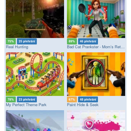
75%
25 přehrání
89%
46 přehrání
Real Hunting
Bad Cat Prankster - Mom’s Return
78%
23 přehrání
67%
48 přehrání
My Perfect Theme Park
Paint Hide & Seek