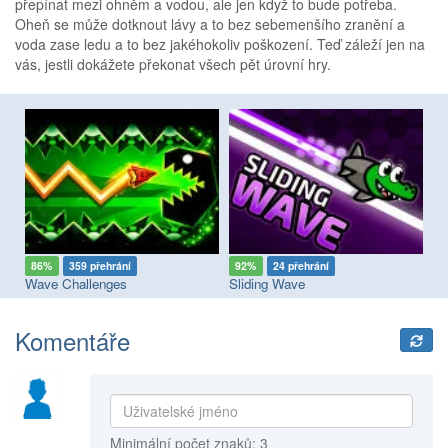
přepínat mezi ohněm a vodou, ale jen když to bude potřeba.
Oheň se může dotknout lávy a to bez sebemenšího zranění a
voda zase ledu a to bez jakéhokoliv poškození. Teď záleží jen na
vás, jestli dokážete překonat všech pět úrovní hry.
86%
359 přehrání
92%
24 přehrání
9
Wave Challenges
Sliding Wave
Bo
Komentáře
Minimální počet znaků: 3