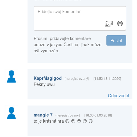
😄
Prosím, přidávejte komentáře
Poslat
pouze v jazyce Čeština, jinak může
být vymazán.
KaprMagigod
(neregistrovaný)
[11:52 18.11.2020]
Pěkný uwu
Odpovědět
mangle 7
(neregistrovaný)
[16:33 01.03.2018]
to je krásná hra 😉 😉 😉 😉 😉