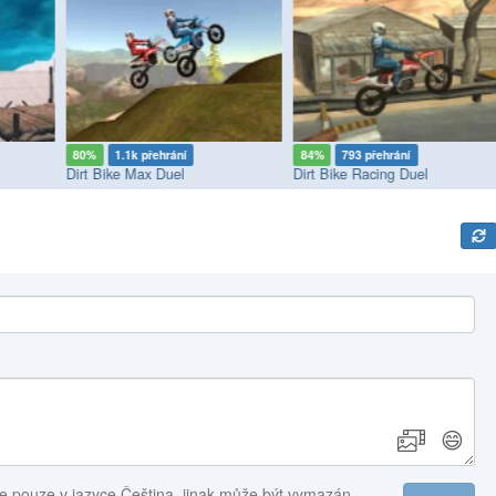
80%
1.1k přehrání
84%
793 přehrání
Dirt Bike Max Duel
Dirt Bike Racing Duel
😄
e pouze v jazyce Čeština, jinak může být vymazán.