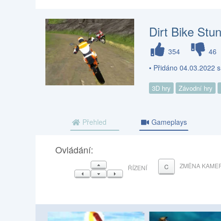
Dirt Bike Stu
354
46
• Přidáno 04.03.2022 
3D hry
Závodní hry
Přehled
Gameplays
Ovládání:
NAHORU
ZMĚNA KAME
C
ŘÍZENÍ
VLEVO
DOLŮ
VPRAVO