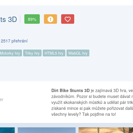
nts 3D
89%
s 2517 přehrání
Motorky hry
Triky hry
HTML5 hry
WebGL hry
Dirt Bike Stunts 3D
je zajímavá 3D hra, ve
závodníkům. Pozor si budete muset dávat n
RY
využít skokanských můstků a udělat pár trik
získané mince si pak můžete pořizovat dalš
všechny levely? Tak pojďme na to!