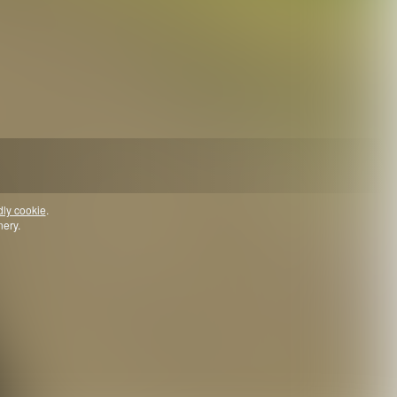
dly cookie
.
nery.