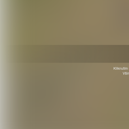
Kliknutím 
Všim