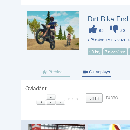
Dirt Bike End
65
20
• Přidáno 15.06.2020 
3D hry
Závodní hry
Přehled
Gameplays
Ovládání:
NAHORU
TURBO
SHIFT
ŘÍZENÍ
VLEVO
DOLŮ
VPRAVO