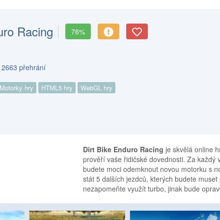
uro Racing
76%
s 2663 přehrání
Motorky hry
HTML5 hry
WebGL hry
Dirt Bike Enduro Racing
je skvělá online h
prověří vaše řidičské dovednosti. Za každý 
budete moci odemknout novou motorku s nov
stát 5 dalších jezdců, kterých budete muset
nezapomeňte využít turbo, jinak bude oprav