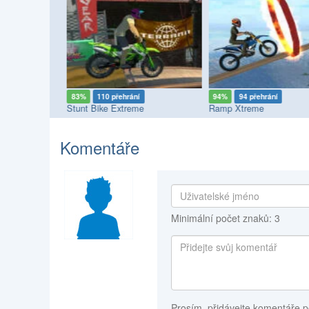
83%
110 přehrání
94%
94 přehrání
Stunt Bike Extreme
Ramp Xtreme
Komentáře
Minimální počet znaků: 3
Prosím, přidávejte komentáře p