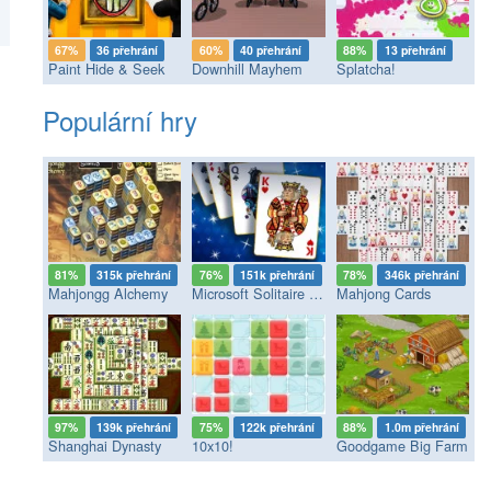
67%
36 přehrání
60%
40 přehrání
88%
13 přehrání
Paint Hide & Seek
Downhill Mayhem
Splatcha!
Populární hry
81%
315k přehrání
76%
151k přehrání
78%
346k přehrání
Mahjongg Alchemy
Microsoft Solitaire Collection
Mahjong Cards
97%
139k přehrání
75%
122k přehrání
88%
1.0m přehrání
Shanghai Dynasty
10x10!
Goodgame Big Farm