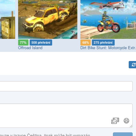
77%
508 přehrání
68%
275 přehrání
Offroad Island
Dirt Bik
😄
ouze v jazyce Čeština, jinak může být vymazán.