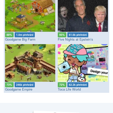
88%
1.0m přehrání
95%
61.6k přehrání
Goodgame Big Farm
Five Nights at Epstein’s
73%
246k přehrání
72%
62.2k přehrání
Goodgame Empire
Toca Life World