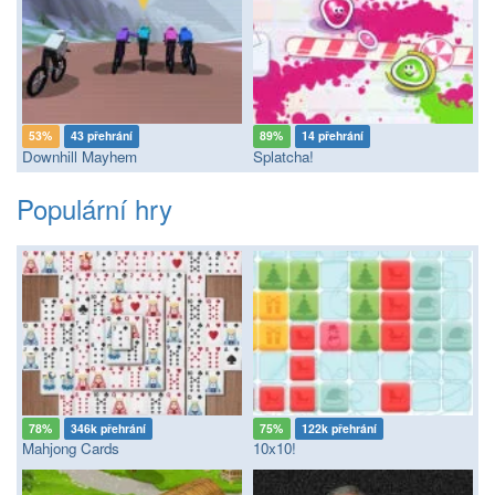
53%
43 přehrání
89%
14 přehrání
Downhill Mayhem
Splatcha!
Populární hry
78%
346k přehrání
75%
122k přehrání
Mahjong Cards
10x10!