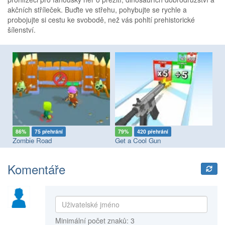
akčních stříleček. Buďte ve střehu, pohybujte se rychle a
probojujte si cestu ke svobodě, než vás pohltí prehistorické
šílenství.
86%
75 přehrání
79%
420 přehrání
7
Zombie Road
Get a Cool Gun
Pi
Komentáře
Minimální počet znaků: 3