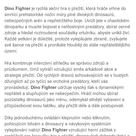
Dino Fighter
je rychlá akční hra o přežití, která hráče vrhne do
smrtící prehistorické noční můry plné divokých dinosaurů,
nebezpečných arén a nepřetržitého boje. Uvízli jste v chaotickém
dinoparku a musíte bojovat s nelítostnými predátory, sbírat cenné
zdroje a hledat roztroušené součástky vrtulníku, abyste unikli živí.
Každé setkání je důležité, protože vylepšujete zbraně, zvyšujete
své šance na přežití a pronikáte hlouběji do stále nepřátelštějšího
území.
Hra kombinuje intenzivní střílečku se správou zdrojů a
průzkumem, čímž vytváří vzrušující směs arkádové akce a
strategie přežití. Od rychlých dravců schovávajících se v hustých
džunglích až po tyčící se vrcholné predátory, kteří vás
pronásledují,
Dino Fighter
udržuje vysoký tlak s dynamickými
nepřáteli a stupňujícím se nebezpečím. Hráči mohou sbírat
pozůstatky dinosaurů jako měnu, odemykat silnější vybavení a
přizpůsobovat svou taktiku, aby přežili déle a dále postupovali.
Díky jednoduchému ovládání klepnutím nebo kliknutím,
pohlcujícím bitvám s dinosaury a návykovým systémům
vylepšování nabízí
Dino Fighter
vzrušující herní zážitek v
prohlížeči pro fanoušky her o přežití, dinosauřích dobrodružství a