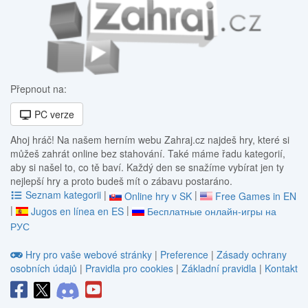
Přepnout na:
PC verze
Ahoj hráč! Na našem herním webu Zahraj.cz najdeš hry, které si
můžeš zahrát online bez stahování. Také máme řadu kategorií,
aby si našel to, co tě baví. Každý den se snažíme vybírat jen ty
nejlepší hry a proto budeš mít o zábavu postaráno.
Seznam kategorii
|
|
Online hry v SK
Free Games in EN
|
|
Jugos en línea en ES
Бесплатные онлайн-игры на
РУС
Hry pro vaše webové stránky
|
Preference
|
Zásady ochrany
osobních údajů
|
Pravidla pro cookies
|
Základní pravidla
|
Kontakt