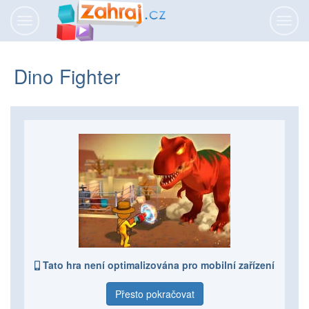
Přepnout
Přepn
navigaci
navig
Dino Fighter
Tato hra není optimalizována pro mobilní zařízení
Přesto pokračovat