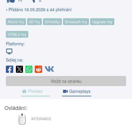
• Přidáno 16.05.2026 s 44 přehrání
Akční hry
3D hry
Střílečky
Dinosauři hry
Upgrade hry
HTML5 hry
Platformy:
Sdílej na:
Vložit na stránku
Přehled
Gameplays
Ovládání:
MYŠ
INTERAKCE