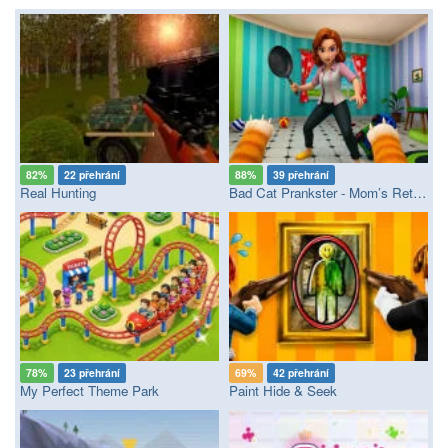
82%
22 přehrání
88%
39 přehrání
Real Hunting
Bad Cat Prankster - Mom’s Return
78%
23 přehrání
69%
42 přehrání
My Perfect Theme Park
Paint Hide & Seek