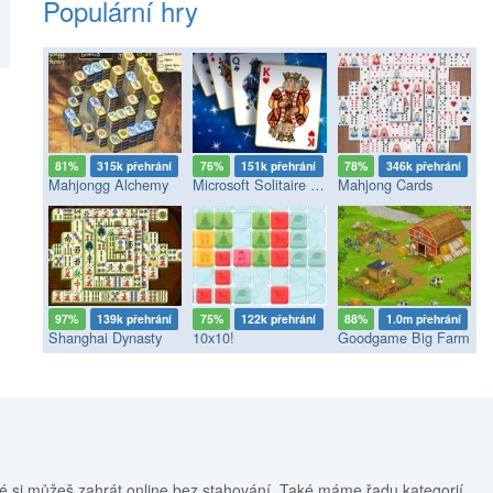
Populární hry
81%
315k přehrání
76%
151k přehrání
78%
346k přehrání
Mahjongg Alchemy
Microsoft Solitaire Collection
Mahjong Cards
97%
139k přehrání
75%
122k přehrání
88%
1.0m přehrání
Shanghai Dynasty
10x10!
Goodgame Big Farm
é si můžeš zahrát online bez stahování. Také máme řadu kategorií,