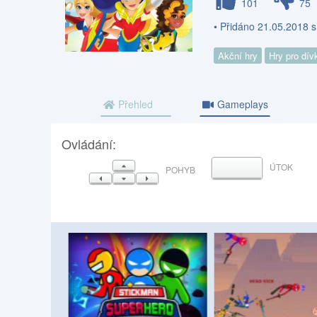
101
75
• Přidáno 21.05.2018 
Akční hry
Hry pro dív
Přehled
Gameplays
Ovládání:
NAHORU
ÚTOK
MEZERNÍK
POHYB
VLEVO
DOLŮ
VPRAVO