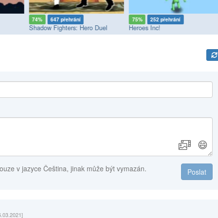
74%
647 přehrání
75%
252 přehrání
Shadow Fighters: Hero Duel
Heroes Inc!
😄
ouze v jazyce Čeština, jinak může být vymazán.
Poslat
6.03.2021]