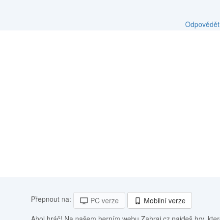
Odpovědět
Přepnout na:
PC verze
Mobilní verze
Ahoj hráč! Na našem herním webu Zahraj.cz najdeš hry, kter