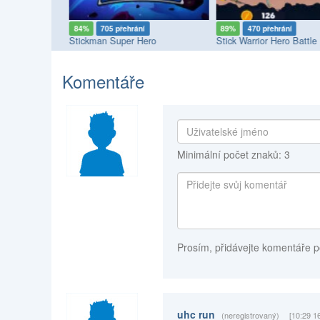
84%
705 přehrání
89%
470 přehrání
Stickman Super Hero
Stick Warrior Hero Battle
Komentáře
Minimální počet znaků: 3
Prosím, přidávejte komentáře p
uhc run
(neregistrovaný)
[10:29 1