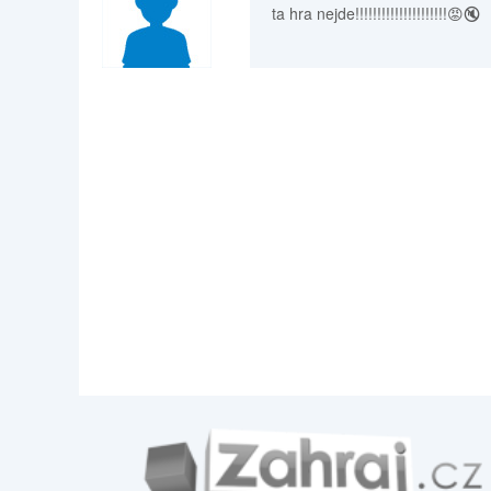
ta hra nejde!!!!!!!!!!!!!!!!!!!!!😡🔇