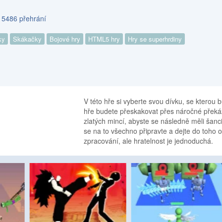
s 5486 přehrání
ky
Skákačky
Bojové hry
HTML5 hry
Hry se superhrdiny
V této hře si vyberte svou dívku, se kterou b
hře budete přeskakovat přes náročné překáž
zlatých mincí, abyste se následně měli šanc
se na to všechno připravte a dejte do toho 
zpracování, ale hratelnost je jednoduchá.