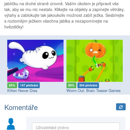
jablíčku na druhé straně úrovně. Vaším úkolem je připravit vše
tak, aby se mu nic nestalo. Klikejte na objekty a zapínejte větráky,
výtahy a zablokujte tak jakoukoliv možnost zabít ježka. Sesbírejte
s roztomilým ježkem všechna jablka a nezapomínejte na
hvězdičky!
85%
147 přehrání
89%
304 přehrání
8
Kitten Never Dies
Worm Out: Brain Teaser Games
Ad
Komentáře