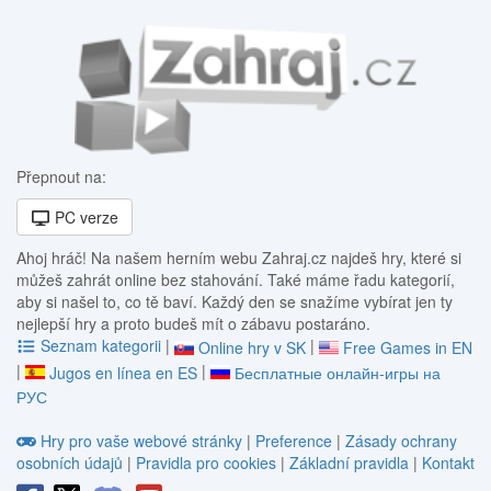
Přepnout na:
PC verze
Ahoj hráč! Na našem herním webu Zahraj.cz najdeš hry, které si
můžeš zahrát online bez stahování. Také máme řadu kategorií,
aby si našel to, co tě baví. Každý den se snažíme vybírat jen ty
nejlepší hry a proto budeš mít o zábavu postaráno.
Seznam kategorii
|
|
Online hry v SK
Free Games in EN
|
|
Jugos en línea en ES
Бесплатные онлайн-игры на
РУС
Hry pro vaše webové stránky
|
Preference
|
Zásady ochrany
osobních údajů
|
Pravidla pro cookies
|
Základní pravidla
|
Kontakt