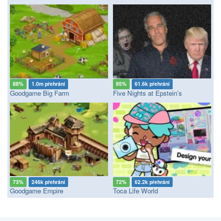
88%
1.0m přehrání
95%
61.6k přehrání
Goodgame Big Farm
Five Nights at Epstein’s
73%
246k přehrání
72%
62.2k přehrání
Goodgame Empire
Toca Life World