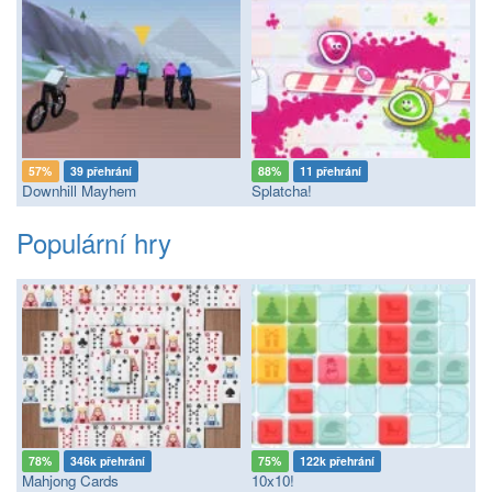
57%
39 přehrání
88%
11 přehrání
Downhill Mayhem
Splatcha!
Populární hry
78%
346k přehrání
75%
122k přehrání
Mahjong Cards
10x10!