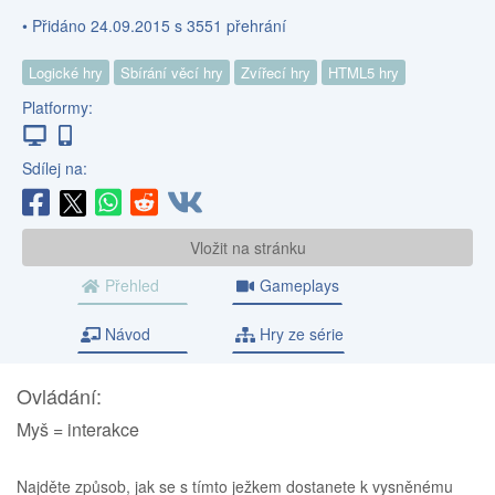
• Přidáno 24.09.2015 s 3551 přehrání
Logické hry
Sbírání věcí hry
Zvířecí hry
HTML5 hry
Platformy:
Sdílej na:
Vložit na stránku
Přehled
Gameplays
Návod
Hry ze série
Ovládání:
Myš = interakce
Najděte způsob, jak se s tímto ježkem dostanete k vysněnému