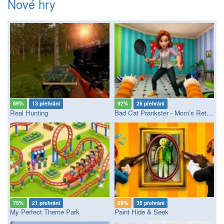
Nové hry
89%
13 přehrání
92%
26 přehrání
Real Hunting
Bad Cat Prankster - Mom’s Return
75%
21 přehrání
69%
35 přehrání
My Perfect Theme Park
Paint Hide & Seek