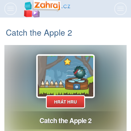
Přepnout
Přepn
navigaci
navig
Catch the Apple 2