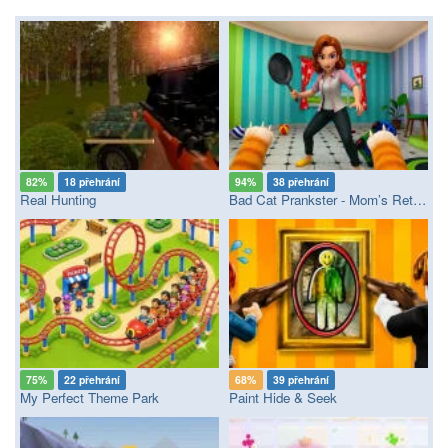
82%
18 přehrání
94%
38 přehrání
Real Hunting
Bad Cat Prankster - Mom’s Return
75%
22 přehrání
68%
39 přehrání
My Perfect Theme Park
Paint Hide & Seek