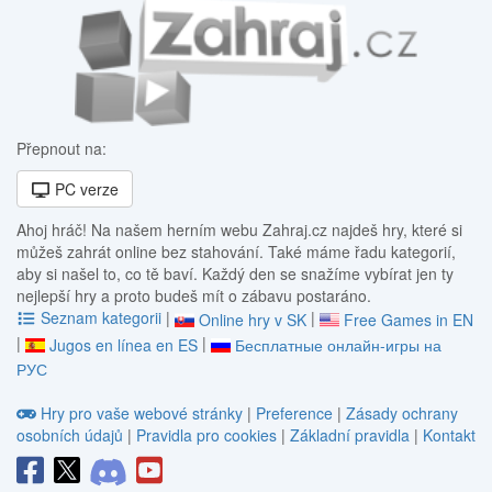
Přepnout na:
PC verze
Ahoj hráč! Na našem herním webu Zahraj.cz najdeš hry, které si
můžeš zahrát online bez stahování. Také máme řadu kategorií,
aby si našel to, co tě baví. Každý den se snažíme vybírat jen ty
nejlepší hry a proto budeš mít o zábavu postaráno.
Seznam kategorii
|
|
Online hry v SK
Free Games in EN
|
|
Jugos en línea en ES
Бесплатные онлайн-игры на
РУС
Hry pro vaše webové stránky
|
Preference
|
Zásady ochrany
osobních údajů
|
Pravidla pro cookies
|
Základní pravidla
|
Kontakt