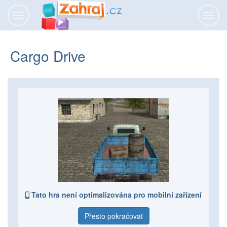
Přepnout
Přepn
navigaci
navig
Cargo Drive
Tato hra není optimalizována pro mobilní zařízení
Přesto pokračovat