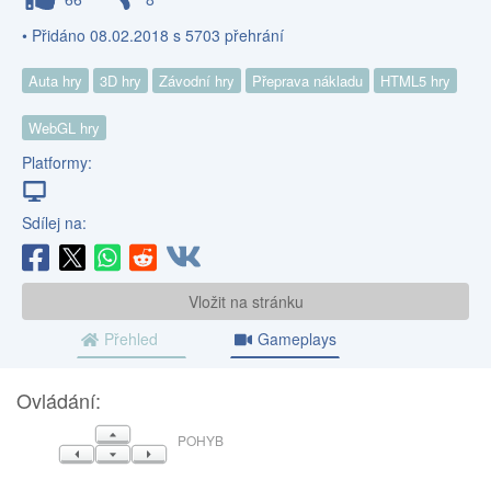
• Přidáno 08.02.2018 s 5703 přehrání
Auta hry
3D hry
Závodní hry
Přeprava nákladu
HTML5 hry
WebGL hry
Platformy:
Sdílej na:
Vložit na stránku
Přehled
Gameplays
Ovládání:
NAHORU
POHYB
VLEVO
DOLŮ
VPRAVO