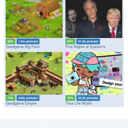
88%
1.0m přehrání
95%
61.6k přehrání
Goodgame Big Farm
Five Nights at Epstein’s
73%
246k přehrání
72%
62.2k přehrání
Goodgame Empire
Toca Life World