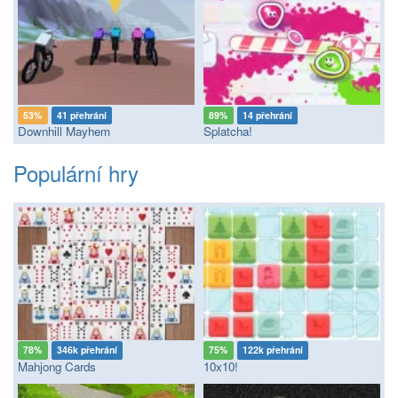
53%
41 přehrání
89%
14 přehrání
Downhill Mayhem
Splatcha!
Populární hry
78%
346k přehrání
75%
122k přehrání
Mahjong Cards
10x10!