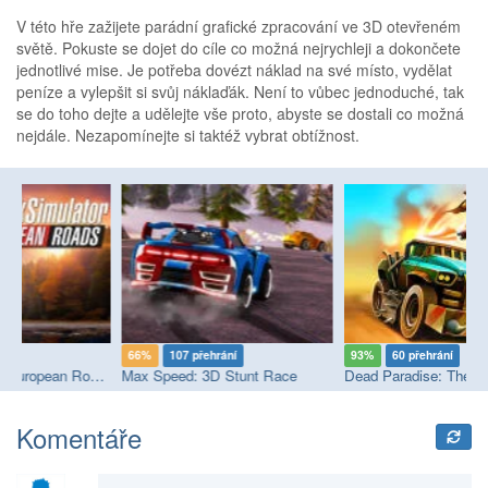
V této hře zažijete parádní grafické zpracování ve 3D otevřeném
světě. Pokuste se dojet do cíle co možná nejrychleji a dokončete
jednotlivé mise. Je potřeba dovézt náklad na své místo, vydělat
peníze a vylepšit si svůj náklaďák. Není to vůbec jednoduché, tak
se do toho dejte a udělejte vše proto, abyste se dostali co možná
nejdále. Nezapomínejte si taktéž vybrat obtížnost.
66%
107 přehrání
93%
60 přehrání
9
ulator: European Roads
Max Speed: 3D Stunt Race
Dead Paradise: The Road Warrior
De
Komentáře