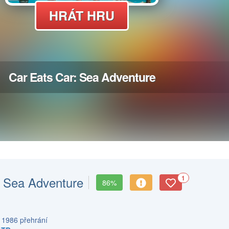
: Sea Adventure
1
86%
s 1986 přehrání