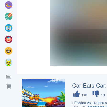
Car Eats Car
118
19
• Přidáno 28.04.2020 