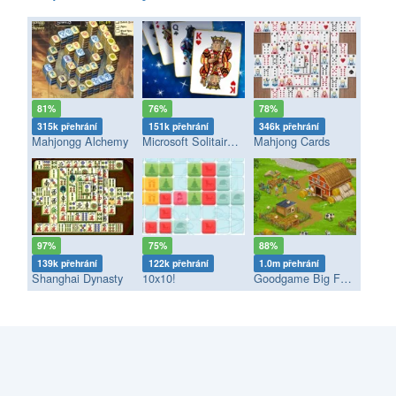
81%
76%
78%
315k přehrání
151k přehrání
346k přehrání
Mahjongg Alchemy
Microsoft Solitaire Collection
Mahjong Cards
97%
75%
88%
139k přehrání
122k přehrání
1.0m přehrání
Shanghai Dynasty
10x10!
Goodgame Big Farm