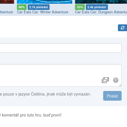
88%
2.1k přehrání
93%
2.4k přehrání
dventure
Car Eats Car: Winter Adventure
Car Eats Car: Dungeon Adventu
😄
e pouze v jazyce Čeština, jinak může být vymazán.
Poslat
 komentář pro tuto hru, buď první!