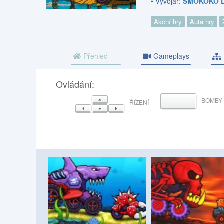
• Vývojář:
SMOKOKO 
Akční hry
Auta hry
Přehled
Gameplays
Ovládání:
NAHORU
BOMBY
MEZERNÍK
ŘÍZENÍ
VLEVO
DOLŮ
VPRAVO