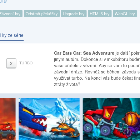
LTD
Závodní hry
Odstraň překážky
Upgrade hry
HTML5 hry
WebGL hry
Hry ze série
Car Eats Car: Sea Adventure
je další pokr
jiným autům. Dokonce si v inkubátoru budete
TURBO
X
vaše přátele z vězení. Aby se vám to podař
závodní dráze. Rovněž se během závodu s
využívat turbo. Na konci vás bude čekat finá
ztráty života?