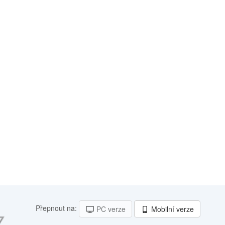
Přepnout na:
PC verze
Mobilní verze