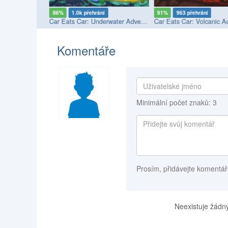
86%
1.0k přehrání
91%
963 přehrání
ic Adventure
Car Eats Car: Underwater Adventure
Car Eats Car: Volcanic A
Komentáře
Minimální počet znaků: 3
Prosím, přidávejte komentář
Neexistuje žádný