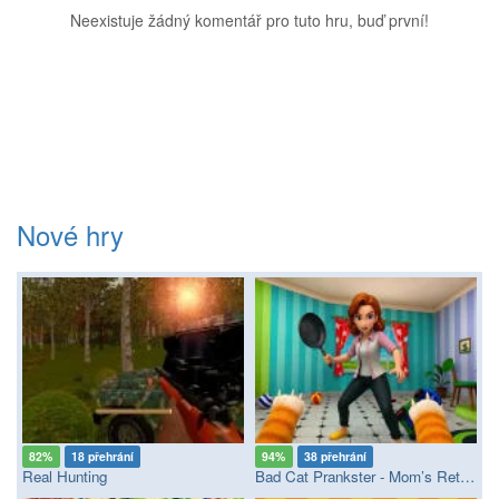
Neexistuje žádný komentář pro tuto hru, buď první!
Nové hry
82%
18 přehrání
94%
38 přehrání
Real Hunting
Bad Cat Prankster - Mom’s Return