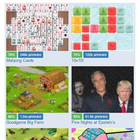
78%
346k přehrání
75%
122k přehrání
Mahjong Cards
10x10!
88%
1.0m přehrání
95%
61.6k přehrání
Goodgame Big Farm
Five Nights at Epstein’s