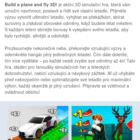
Build a plane and fly 3D!
je akční 3D simulační hra, která vám
umožní navrhnout, postavit a řídit své vlastní letadlo. Přijměte
výzvu vytvořit ultimátní letadlo, vyhýbat se překážkám, sbírat
suroviny a získávat obrovské odměny, když budete létat městem.
S každým letem sbírejte bonusy k vylepšení svého letadla, aby
bylo rychlejší, silnější a odolnější.
Prozkoumejte nekonečné nebe, překonejte vzrušující výzvy a
odemkněte hangár plný jedinečných letadel. Čím dále doletíte,
tím více vyděláte – po každé cestě zvyšte své odměny až 4x! Tato
hra, ideální pro fanoušky simulačních her a leteckých
dobrodružství, nabízí vzrušující a návykový zážitek. Ať už uhýbáte
před nebezpečím nebo optimalizujete své letadlo pro maximální
výkon, každý okamžik je plný vzrušení. Připravte se vzlétnout a
ovládnout oblohu!