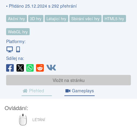
• Přidáno 25.12.2024 s 292 přehrání
Akční hry
3D hry
Létající hry
Sbírání věcí hry
HTML5 hry
WebGL hry
Platformy:
Sdílej na:
Vložit na stránku
Přehled
Gameplays
Ovládání:
MYŠ
LÉTÁNÍ