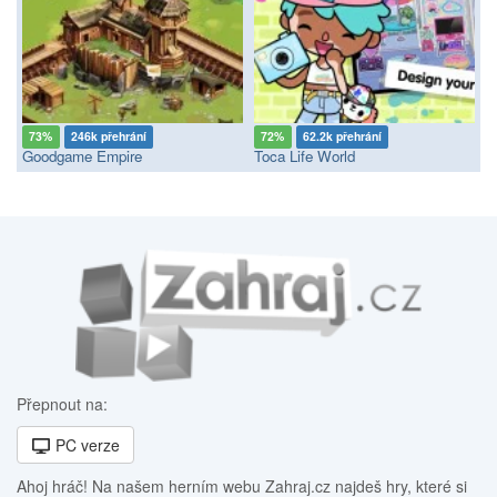
73%
246k přehrání
72%
62.2k přehrání
Goodgame Empire
Toca Life World
Přepnout na:
PC verze
Ahoj hráč! Na našem herním webu Zahraj.cz najdeš hry, které si