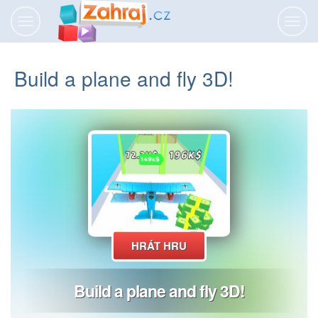
Přepnout
Přepn
navigaci
navig
Build a plane and fly 3D!