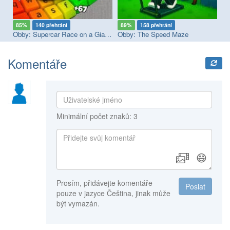
85%
140 přehrání
89%
158 přehrání
9
Obby: Supercar Race on a Giant Keyboard
Obby: The Speed Maze
Do
Komentáře
Minimální počet znaků: 3
😄
Prosím, přidávejte komentáře
Poslat
pouze v jazyce Čeština, jinak může
být vymazán.