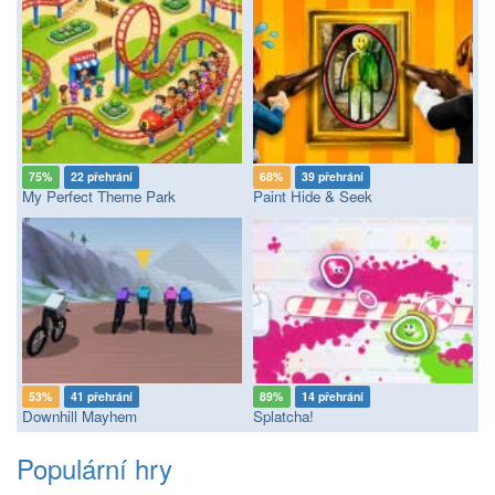
75%
22 přehrání
68%
39 přehrání
My Perfect Theme Park
Paint Hide & Seek
53%
41 přehrání
89%
14 přehrání
Downhill Mayhem
Splatcha!
Populární hry