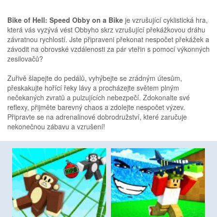
Bike of Hell: Speed Obby on a Bike
je vzrušující cyklistická hra,
která vás vyzývá vést Obbyho skrz vzrušující překážkovou dráhu
závratnou rychlostí. Jste připraveni překonat nespočet překážek a
závodit na obrovské vzdálenosti za pár vteřin s pomocí výkonných
zesilovačů?
Zuřivě šlapejte do pedálů, vyhýbejte se zrádným útesům,
přeskakujte hořící řeky lávy a procházejte světem plným
nečekaných zvratů a pulzujících nebezpečí. Zdokonalte své
reflexy, přijměte barevný chaos a zdolejte nespočet výzev.
Připravte se na adrenalinové dobrodružství, které zaručuje
nekonečnou zábavu a vzrušení!