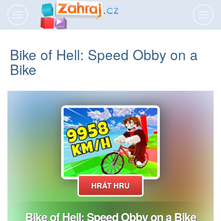
Přepnout
Přepn
navigaci
navig
Bike of Hell: Speed Obby on a
Bike