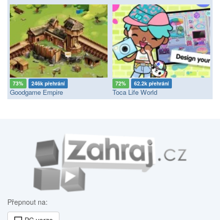
73%
246k přehrání
72%
62.2k přehrání
Goodgame Empire
Toca Life World
Přepnout na:
PC verze