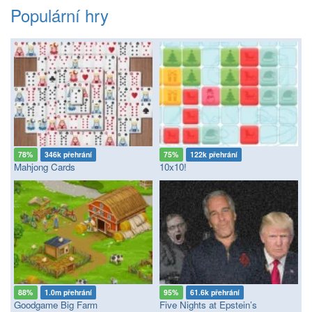
Populární hry
78%
346k přehrání
75%
122k přehrání
Mahjong Cards
10x10!
88%
1.0m přehrání
95%
61.6k přehrání
Goodgame Big Farm
Five Nights at Epstein’s