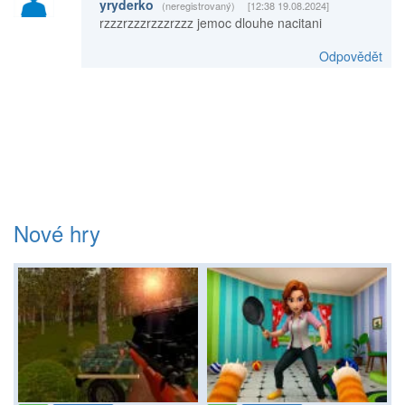
yryderko
(neregistrovaný)
[12:38 19.08.2024]
rzzzrzzzrzzzrzzz jemoc dlouhe nacitani
Odpovědět
Nové hry