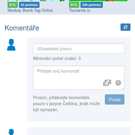
91%
63 přehrání
81%
290 přehrání
6
Monkey Bomb Tag Online
Tsunamis.io
Es
Komentáře
Minimální počet znaků: 3
😄
Prosím, přidávejte komentáře
Poslat
pouze v jazyce Čeština, jinak může
být vymazán.