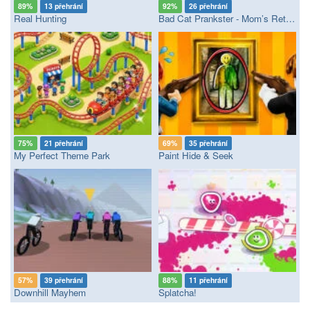
89%
13 přehrání
92%
26 přehrání
Real Hunting
Bad Cat Prankster - Mom’s Return
75%
21 přehrání
69%
35 přehrání
My Perfect Theme Park
Paint Hide & Seek
57%
39 přehrání
88%
11 přehrání
Downhill Mayhem
Splatcha!