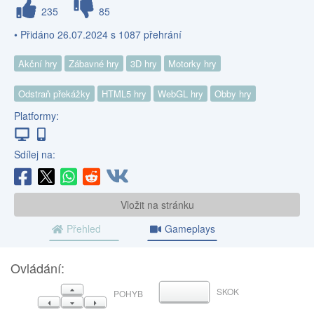
235
85
• Přidáno 26.07.2024 s 1087 přehrání
Akční hry
Zábavné hry
3D hry
Motorky hry
Odstraň překážky
HTML5 hry
WebGL hry
Obby hry
Platformy:
Sdílej na:
Vložit na stránku
Přehled
Gameplays
Ovládání:
NAHORU
SKOK
MEZERNÍK
POHYB
VLEVO
DOLŮ
VPRAVO