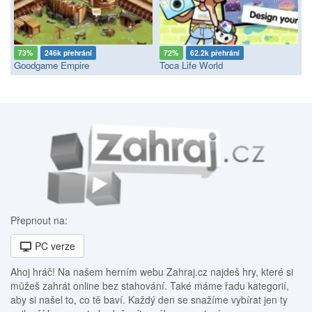
73%
246k přehrání
72%
62.2k přehrání
Goodgame Empire
Toca Life World
Přepnout na:
PC verze
Ahoj hráč! Na našem herním webu Zahraj.cz najdeš hry, které si
můžeš zahrát online bez stahování. Také máme řadu kategorií,
aby si našel to, co tě baví. Každý den se snažíme vybírat jen ty