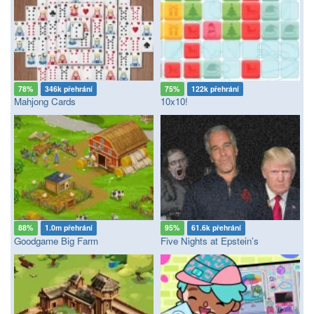
78%
346k přehrání
75%
122k přehrání
Mahjong Cards
10x10!
88%
1.0m přehrání
95%
61.6k přehrání
Goodgame Big Farm
Five Nights at Epstein’s