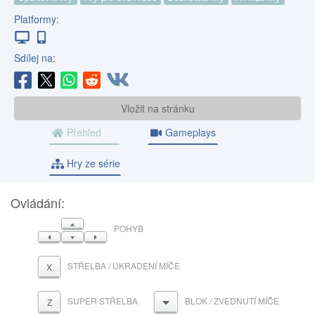
Platformy:
Sdílej na:
Vložit na stránku
Přehled
Gameplays
Hry ze série
Ovládání:
NAHORU
POHYB
VLEVO
DOLŮ
VPRAVO
STŘELBA / UKRADENÍ MÍČE
X
SUPER STŘELBA
BLOK / ZVEDNUTÍ MÍČE
DOLŮ
Z