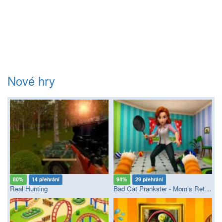
Nové hry
80%
14 přehrání
94%
29 přehrání
Real Hunting
Bad Cat Prankster - Mom’s Return