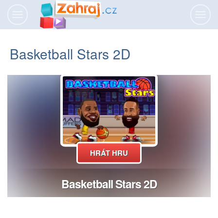
Přepnout
Přepn
navigaci
navig
Basketball Stars 2D