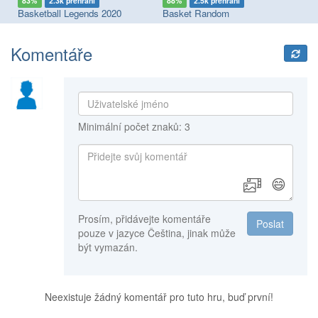
83%
2.3k přehrání
88%
2.5k přehrání
6
Basketball Legends 2020
Basket Random
Ju
Komentáře
Minimální počet znaků: 3
😄
Prosím, přidávejte komentáře
Poslat
pouze v jazyce Čeština, jinak může
být vymazán.
Neexistuje žádný komentář pro tuto hru, buď první!