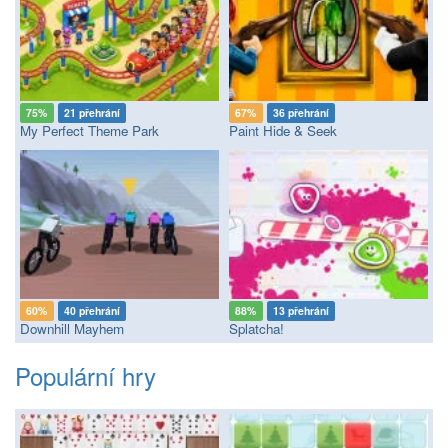
75%
21 přehrání
67%
36 přehrání
My Perfect Theme Park
Paint Hide & Seek
60%
40 přehrání
88%
13 přehrání
Downhill Mayhem
Splatcha!
Populární hry