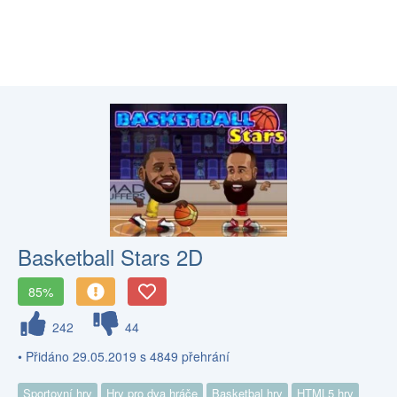
Basketball Stars 2D
85%
242
44
• Přidáno 29.05.2019 s 4849 přehrání
Sportovní hry
Hry pro dva hráče
Basketbal hry
HTML5 hry