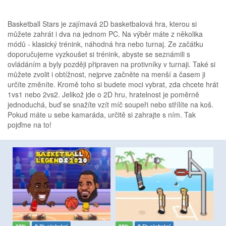
Basketball Stars je zajímavá 2D basketbalová hra, kterou si
můžete zahrát i dva na jednom PC. Na výběr máte z několika
módů - klasický trénink, náhodná hra nebo turnaj. Ze začátku
doporučujeme vyzkoušet si trénink, abyste se seznámili s
ovládáním a byly později připraven na protivníky v turnaji. Také si
můžete zvolit i obtížnost, nejprve začněte na menší a časem ji
určíte změníte. Kromě toho si budete moci vybrat, zda chcete hrát
1vs1 nebo 2vs2. Jelikož jde o 2D hru, hratelnost je poměrně
jednoduchá, buď se snažíte vzít míč soupeři nebo střílíte na koš.
Pokud máte u sebe kamaráda, určitě si zahrajte s ním. Tak
pojďme na to!