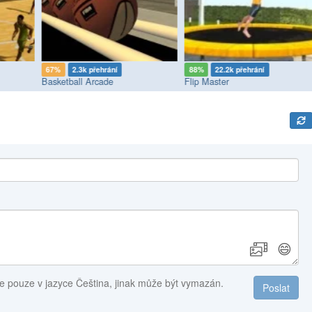
67%
2.3k přehrání
88%
22.2k přehrání
Basketball Arcade
Flip Master
😄
e pouze v jazyce Čeština, jinak může být vymazán.
Poslat