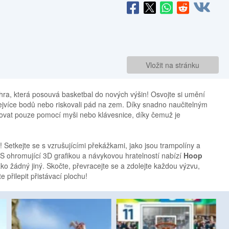
Vložit na stránku
k hra, která posouvá basketbal do nových výšin! Osvojte si umění
nejvíce bodů nebo riskovali pád na zem. Díky snadno naučitelným
vat pouze pomocí myši nebo klávesnice, díky čemuž je
! Setkejte se s vzrušujícími překážkami, jako jsou trampolíny a
. S ohromující 3D grafikou a návykovou hratelností nabízí
Hoop
ako žádný jiný. Skočte, převracejte se a zdolejte každou výzvu,
 přilepit přistávací plochu!