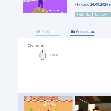
• Přidáno 26.09.2024 s
Skákačky
Sportovní 
Přehled
Gameplays
Ovládání:
MYŠ
SKOK