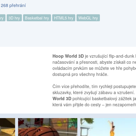
 268 přehrání
hry
3D hry
Basketbal hry
HTML5 hry
WebGL hry
Hoop World 3D
je vzrušující flip-and-dun
načasování a přesnosti, abyste získali co 
ovládacím prvkům se můžete ve hře pohybo
dostupná pro všechny hráče.
Čím více přehodíte, tím rychleji postupujete
skluzavky, které zvyšují zábavu a vzrušení
World 3D
pohlcující basketbalový zážitek j
která vám přijde do cesty – jen nezapomeňte