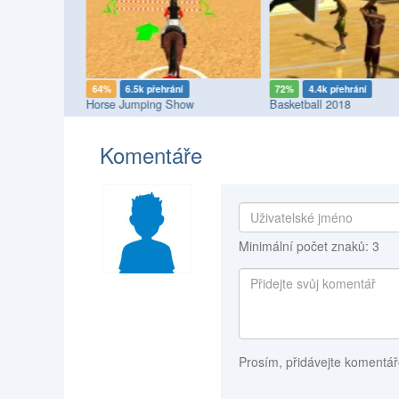
í
64%
6.5k přehrání
72%
4.4k přehrání
Horse Jumping Show
Basketball 2018
Komentáře
Minimální počet znaků: 3
Prosím, přidávejte komentář