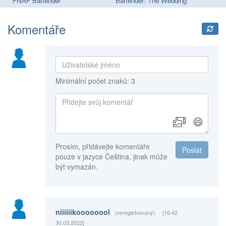
FNAF Bartender
Bartender: The Wedding
Ba
Komentáře
Minimální počet znaků: 3
😄
Prosím, přidávejte komentáře
Poslat
pouze v jazyce Čeština, jinak může
být vymazán.
niiiiiikoooooool
(neregistrovaný)
[16:42
30.03.2022]