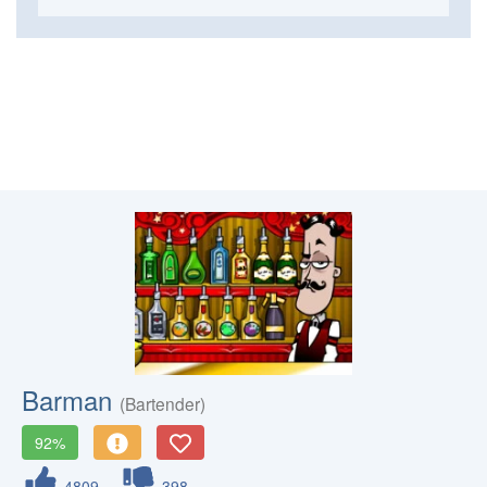
Barman
(Bartender)
92%
4809
398