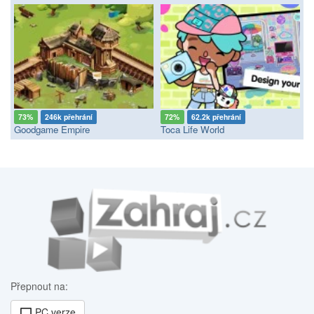
73%
246k přehrání
72%
62.2k přehrání
Goodgame Empire
Toca Life World
Přepnout na:
PC verze