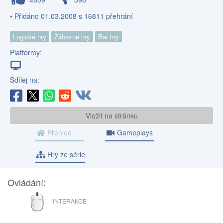
• Přidáno 01.03.2008 s 16811 přehrání
Logické hry
Zábavné hry
Bar hry
Platformy:
Sdílej na:
Vložit na stránku
Přehled
Gameplays
Hry ze série
Ovládání:
MYŠ
INTERAKCE