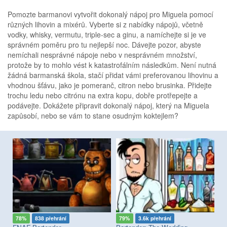
Pomozte barmanovi vytvořit dokonalý nápoj pro Miguela pomocí
různých lihovin a mixérů. Vyberte si z nabídky nápojů, včetně
vodky, whisky, vermutu, triple-sec a ginu, a namíchejte si je ve
správném poměru pro tu nejlepší noc. Dávejte pozor, abyste
nemíchali nesprávné nápoje nebo v nesprávném množství,
protože by to mohlo vést k katastrofálním následkům. Není nutná
žádná barmanská škola, stačí přidat vámi preferovanou lihovinu a
vhodnou šťávu, jako je pomeranč, citron nebo brusinka. Přidejte
trochu ledu nebo citrónu na extra kopu, dobře protřepejte a
podávejte. Dokážete připravit dokonalý nápoj, který na Miguela
zapůsobí, nebo se vám to stane osudným koktejlem?
78%
838 přehrání
79%
3.6k přehrání
8