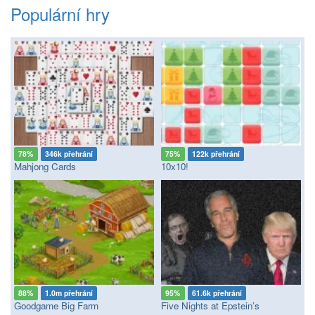
Populární hry
78%
346k přehrání
75%
122k přehrání
Mahjong Cards
10x10!
88%
1.0m přehrání
95%
61.6k přehrání
Goodgame Big Farm
Five Nights at Epstein’s