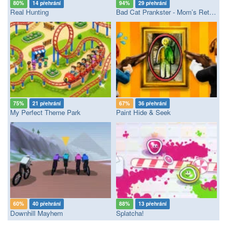
80%
14 přehrání
94%
29 přehrání
Real Hunting
Bad Cat Prankster - Mom’s Return
75%
21 přehrání
67%
36 přehrání
My Perfect Theme Park
Paint Hide & Seek
60%
40 přehrání
88%
13 přehrání
Downhill Mayhem
Splatcha!