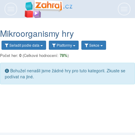
Přepnout
Přepn
navigaci
navig
Mikroorganismy hry
Seřadit
podle data
Platformy
Sekce
Počet her:
0
(Celkové hodnocení:
78%
)
Bohužel nenašli jsme žádné hry pro tuto kategorii. Zkuste se
podívat na jiné.