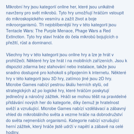
Mikrobní hry jsou kategorií online her, které jsou unikátně
navrženy pro svět mikrobů. Tyto hry umožňují hráčům vstoupit
do mikroskopického vesmíru a zažít život a boje
mikroorganismů. Tři nejoblíbenější hry v této kategorii jsou
Tentacle Wars: The Purple Menace, Phage Wars a Red
Extinction. Tyto hry staví hráče do čela mikrobů bojujících o
přežití, růst a dominanci.
Všechny hry v této kategorii jsou online hry a lze je hrát v
prohlížeči. Některé hry lze hrát i na mobilních zařízeních. Jsou k
dispozici zdarma bez stahování nebo instalace, takže jsou
snadno dostupné pro kohokoli s připojením k internetu. Některé
hry v této kategorii jsou 3D hry, zatímco jiné jsou 2D hry.
Microbe Games nabízí pestrou škálu herních stylů, od
strategických až po logické hry, které hráčům poskytují
jedinečný a náročný zážitek. Hráči se mohou těšit na pravidelné
přidávání nových her do kategorie, díky čemuž je hratelnost
svěží a vzrušující. Microbe Games nabízí vzdělávací a zábavný
vhled do mikrobiálního světa a vezme hráče na dobrodružství
do světa nejmenších organismů. Kategorie nabízí vzrušující
herní zážitek, který hráče jistě udrží v napětí a zábavě na celé
hodiny.