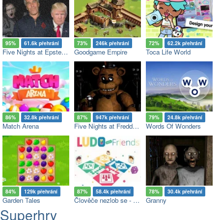
95%
61.6k přehrání
73%
246k přehrání
72%
62.2k přehrání
Five Nights at Epstein’s
Goodgame Empire
Toca Life World
86%
32.8k přehrání
87%
947k přehrání
79%
24.8k přehrání
Match Arena
Five Nights at Freddy's
Words Of Wonders
84%
129k přehrání
87%
58.4k přehrání
78%
30.4k přehrání
Garden Tales
Člověče nezlob se - Multiplayer
Granny
Superhry