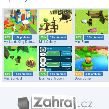
87%
1.8k přehrání
73%
3.6k přehrání
88%
15.5k přehrání
My Land: King Defender
Mini Colony
Mini Farm
80%
14.6k přehrání
77%
4.9k přehrání
59%
4.1k přehrání
Mini Survival
Business Tycoon
Bean Jump