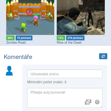
86%
75 přehrání
74%
279 přehrání
8
Zombie Road
Rise of the Dead
Ba
Komentáře
Minimální počet znaků: 3
😄