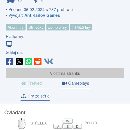
• Přidáno 06.02.2024 s 787 přehrání
• Vývojář:
Ant.Karlov Games
Akční hry
Střílečky
Zombie hry
HTML5 hry
Platformy:
Sdílej na:
Vložit na stránku
Přehled
Gameplays
Hry ze série
Ovládání:
MYŠ
W
POHYB
STŘELBA
A
S
D