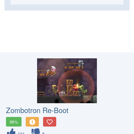
Zombotron Re-Boot
96%
191
8