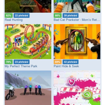
82%
22 přehrání
88%
39 přehrání
Real Hunting
Bad Cat Prankster - Mom’s Return
78%
23 přehrání
69%
42 přehrání
My Perfect Theme Park
Paint Hide & Seek