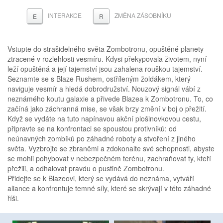
INTERAKCE
ZMĚNA ZÁSOBNÍKU
E
R
Vstupte do strašidelného světa Zombotronu, opuštěné planety
ztracené v rozlehlosti vesmíru. Kdysi překypovala životem, nyní
leží opuštěná a její tajemství jsou zahalena rouškou tajemství.
Seznamte se s Blaze Rushem, ostříleným žoldákem, který
naviguje vesmír a hledá dobrodružství. Nouzový signál vábí z
neznámého koutu galaxie a přivede Blazea k Zombotronu. To, co
začíná jako záchranná mise, se však brzy změní v boj o přežití.
Když se vydáte na tuto napínavou akční plošinovkovou cestu,
připravte se na konfrontaci se spoustou protivníků: od
neúnavných zombíků po záhadné roboty a stvoření z jiného
světa. Vyzbrojte se zbraněmi a zdokonalte své schopnosti, abyste
se mohli pohybovat v nebezpečném terénu, zachraňovat ty, kteří
přežili, a odhalovat pravdu o pustině Zombotronu.
Přidejte se k Blazeovi, který se vydává do neznáma, vytváří
aliance a konfrontuje temné síly, které se skrývají v této záhadné
říši.