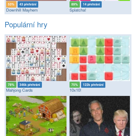
53%
43 přehrání
89%
14 přehrání
Downhill Mayhem
Splatcha!
Populární hry
78%
346k přehrání
75%
122k přehrání
Mahjong Cards
10x10!