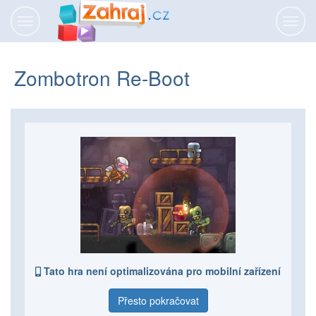
Přepnout
Přepn
navigaci
navig
Zombotron Re-Boot
Tato hra není optimalizována pro mobilní zařízení
Přesto pokračovat