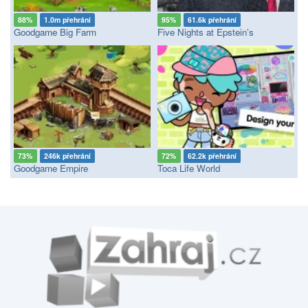
88%
1.0m přehrání
95%
61.6k přehrání
Goodgame Big Farm
Five Nights at Epstein’s
73%
246k přehrání
72%
62.2k přehrání
Goodgame Empire
Toca Life World