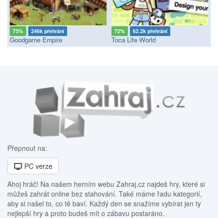
73%
246k přehrání
72%
62.2k přehrání
Goodgame Empire
Toca Life World
Přepnout na:
PC verze
Ahoj hráč! Na našem herním webu Zahraj.cz najdeš hry, které si
můžeš zahrát online bez stahování. Také máme řadu kategorií,
aby si našel to, co tě baví. Každý den se snažíme vybírat jen ty
nejlepší hry a proto budeš mít o zábavu postaráno.