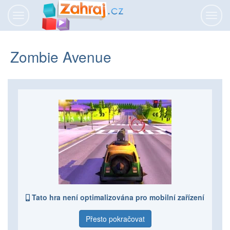
Přepnout
Přepn
navigaci
navig
Zombie Avenue
Tato hra není optimalizována pro mobilní zařízení
Přesto pokračovat