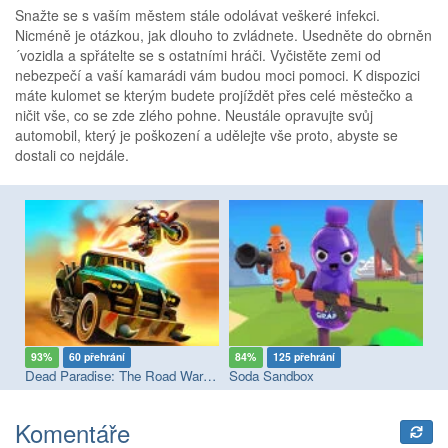
Snažte se s vaším městem stále odolávat veškeré infekci.
Nicméně je otázkou, jak dlouho to zvládnete. Usedněte do obrněn
´vozidla a spřátelte se s ostatními hráči. Vyčistěte zemi od
nebezpečí a vaší kamarádi vám budou moci pomoci. K dispozici
máte kulomet se kterým budete projíždět přes celé městečko a
ničit vše, co se zde zlého pohne. Neustále opravujte svůj
automobil, který je poškození a udělejte vše proto, abyste se
dostali co nejdále.
93%
60 přehrání
84%
125 přehrání
7
Dead Paradise: The Road Warrior
Soda Sandbox
DT
Komentáře