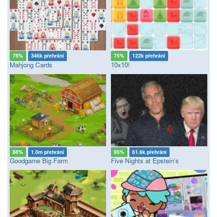
78%
346k přehrání
75%
122k přehrání
Mahjong Cards
10x10!
88%
1.0m přehrání
95%
61.6k přehrání
Goodgame Big Farm
Five Nights at Epstein’s