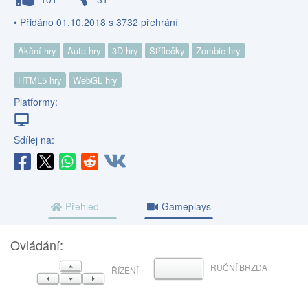
• Přidáno 01.10.2018 s 3732 přehrání
Akční hry
Auta hry
3D hry
Střílečky
Zombie hry
HTML5 hry
WebGL hry
Platformy:
Sdílej na:
Přehled
Gameplays
Ovládání:
NAHORU
RUČNÍ BRZDA
MEZERNÍK
ŘÍZENÍ
VLEVO
DOLŮ
VPRAVO