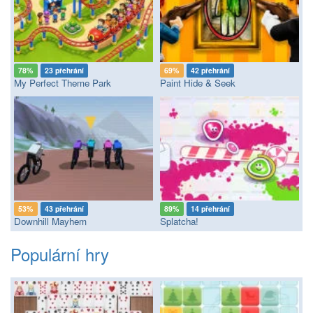
78%
23 přehrání
69%
42 přehrání
My Perfect Theme Park
Paint Hide & Seek
53%
43 přehrání
89%
14 přehrání
Downhill Mayhem
Splatcha!
Populární hry