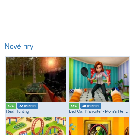
Nové hry
82%
22 přehrání
88%
39 přehrání
Real Hunting
Bad Cat Prankster - Mom’s Return