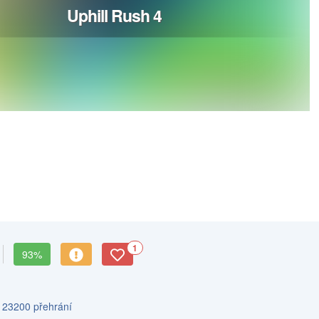
1
93%
s 23200 přehrání