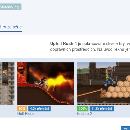
Motorky hry
Hry ze série
Uphill Rush 4
je pokračování skvělé hry, ve
dopravních prostředcích. Na úvod řeknu jen
60%
4.0k přehrání
100%
11.1k přehrání
Hell Riders
Enduro 2