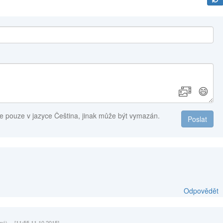
😄
e pouze v jazyce Čeština, jinak může být vymazán.
Poslat
Odpovědět
ný)
[11:55 11.10.2015]