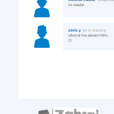
no nasdar
adela p
[21:10 12.06.2015]
víborná hra dávám100%
🙂