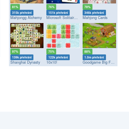
81%
76%
78%
315k přehrání
151k přehrání
346k přehrání
Mahjongg Alchemy
Microsoft Solitaire Collection
Mahjong Cards
97%
75%
88%
139k přehrání
122k přehrání
1.0m přehrání
Shanghai Dynasty
10x10!
Goodgame Big Farm