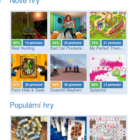
80%
14 přehrání
94%
29 přehrání
75%
21 přehrání
Real Hunting
Bad Cat Prankster - Mom’s Return
My Perfect Theme Park
67%
36 přehrání
60%
40 přehrání
88%
13 přehrání
Paint Hide & Seek
Downhill Mayhem
Splatcha!
Populární hry