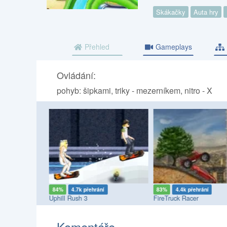
Skákačky
Auta hry
Přehled
Gameplays
Ovládání:
pohyb: šipkami, triky - mezerníkem, nitro - X
ní
84%
4.7k přehrání
83%
4.4k přehrání
Uphill Rush 3
FireTruck Racer
Komentáře