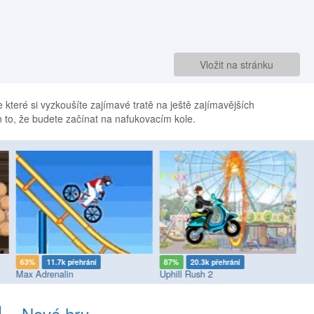
Vložit na stránku
 které si vyzkoušíte zajímavé tratě na ještě zajímavějších
 to, že budete začínat na nafukovacím kole.
63%
11.7k přehrání
87%
20.3k přehrání
1
Max Adrenalin
Uphill Rush 2
Ma
Nové hry