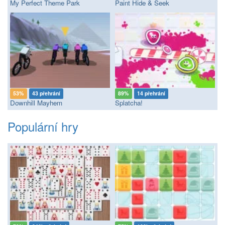
My Perfect Theme Park
Paint Hide & Seek
53%
43 přehrání
89%
14 přehrání
Downhill Mayhem
Splatcha!
Populární hry