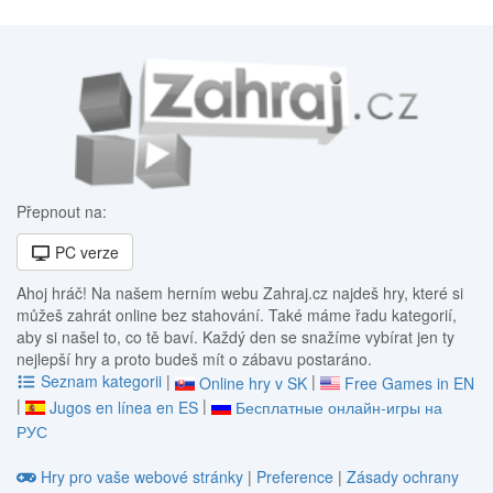
Přepnout na:
PC verze
Ahoj hráč! Na našem herním webu Zahraj.cz najdeš hry, které si
můžeš zahrát online bez stahování. Také máme řadu kategorií,
aby si našel to, co tě baví. Každý den se snažíme vybírat jen ty
nejlepší hry a proto budeš mít o zábavu postaráno.
Seznam kategorii
|
|
Online hry v SK
Free Games in EN
|
|
Jugos en línea en ES
Бесплатные онлайн-игры на
РУС
Hry pro vaše webové stránky
|
Preference
|
Zásady ochrany