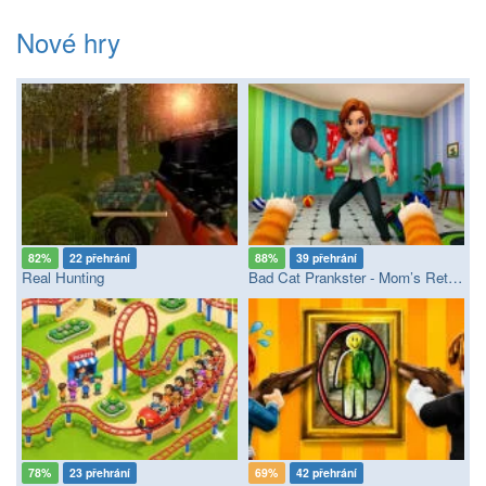
Nové hry
82%
22 přehrání
88%
39 přehrání
Real Hunting
Bad Cat Prankster - Mom’s Return
78%
23 přehrání
69%
42 přehrání