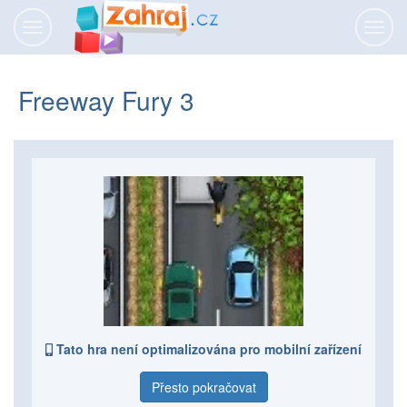
Přepnout
Přepn
navigaci
navig
Freeway Fury 3
Tato hra není optimalizována pro mobilní zařízení
Přesto pokračovat