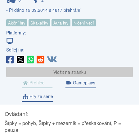
• Přidáno 19.09.2014 s 4817 přehrání
Akční hry
Skákačky
Auta hry
Ničení věcí
Platformy:
Sdílej na:
Vložit na stránku
Přehled
Gameplays
Hry ze série
Ovládání:
Šipky = pohyb, Šipky + mezerník = přeskakování, P =
pauza