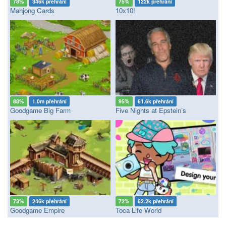
78%
346k přehrání
75%
122k přehrání
Mahjong Cards
10x10!
88%
1.0m přehrání
95%
61.6k přehrání
Goodgame Big Farm
Five Nights at Epstein’s
73%
246k přehrání
72%
62.2k přehrání
Goodgame Empire
Toca Life World