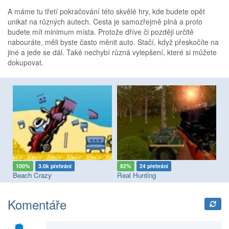
A máme tu třetí pokračování této skvělé hry, kde budete opět
unikat na různých autech. Cesta je samozřejmě plná a proto
budete mít minimum místa. Protože dříve či později určitě
nabouráte, měli byste často měnit auto. Stačí, když přeskočíte na
jiné a jede se dál. Také nechybí různá vylepšení, které si můžete
dokupovat.
100%
3.0k přehrání
82%
24 přehrání
7
!
Beach Crazy
Real Hunting
Ca
Komentáře