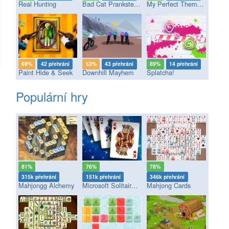
Real Hunting
Bad Cat Prankster - Mom’s Return
My Perfect Theme Park
69%
42 přehrání
53%
43 přehrání
89%
14 přehrání
Paint Hide & Seek
Downhill Mayhem
Splatcha!
Populární hry
81%
76%
78%
315k přehrání
151k přehrání
346k přehrání
Mahjongg Alchemy
Microsoft Solitaire Collection
Mahjong Cards