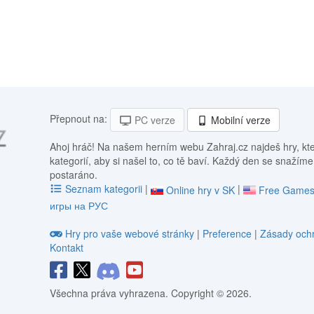
Přepnout na:
PC verze
Mobilní verze
Ahoj hráč! Na našem herním webu Zahraj.cz najdeš hry, kt
kategorií, aby si našel to, co tě baví. Každý den se snažíme
postaráno.
Seznam kategorii
|
|
Online hry v SK
Free Games
игры на РУС
Hry pro vaše webové stránky
|
Preference
|
Zásady ochr
Kontakt
Všechna práva vyhrazena. Copyright © 2026.