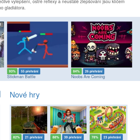
ečlivé vylepšení, ostré reflexy a neustálé zlepšování jsou klíčem
o gladiátora.
etro
R
93%
55 přehrání
84%
26 přehrání
7
Stickman Battle
Noobs Are Coming
Ba
Nové hry
82%
21 přehrání
88%
39 přehrání
78%
23 přehrání