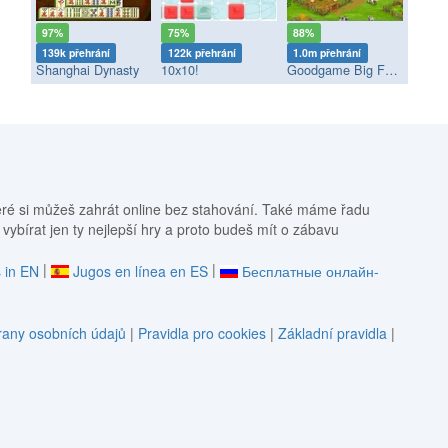
97%
75%
88%
139k přehrání
122k přehrání
1.0m přehrání
Shanghai Dynasty
10x10!
Goodgame Big Farm
eré si můžeš zahrát online bez stahování. Také máme řadu
 vybírat jen ty nejlepší hry a proto budeš mít o zábavu
|
|
 in EN
Jugos en línea en ES
Бесплатные онлайн-
any osobních údajů
|
Pravidla pro cookies
|
Základní pravidla
|