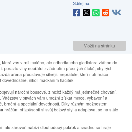
Sdílej na:
Vložit na stránku
 která vás v roli malého, ale odhodlaného gladiátora vtáhne do
ití: porazte vlny nepřátel zvládnutím přesných útoků, chytrých
dá aréna představuje silnější nepřátele, kteří nutí hráče
t dovednostně, nikoli mačkáním tlačítek.
 objevují nároční bossové, z nichž každý má jedinečné chování,
 Vítězství v bitvách vám umožní získat mince, vybavení a
ně, brnění a speciální dovednosti. Díky různým možnostem
na
hráčům přizpůsobit si svůj bojový styl a adaptovat se na stále
ní, ale zároveň nabízí dlouhodobý pokrok a snadno se hraje