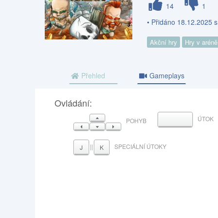
14
1
• Přidáno 18.12.2025 s
Akční hry
Hry v aréně
Přehled
Gameplays
Ovládání:
NAHORU
ÚTOK
MEZERNÍK
POHYB
VLEVO
DOLŮ
VPRAVO
||
SPECIÁLNÍ ÚTOKY
J
K