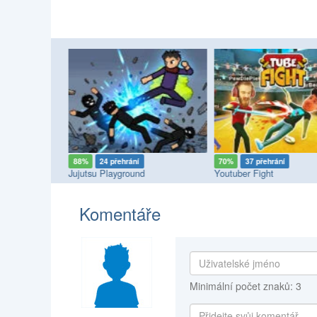
88%
24 přehrání
70%
37 přehrání
Jujutsu Playground
Youtuber Fight
Komentáře
Minimální počet znaků: 3