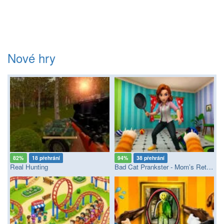
Nové hry
82%
18 přehrání
94%
38 přehrání
Real Hunting
Bad Cat Prankster - Mom’s Return