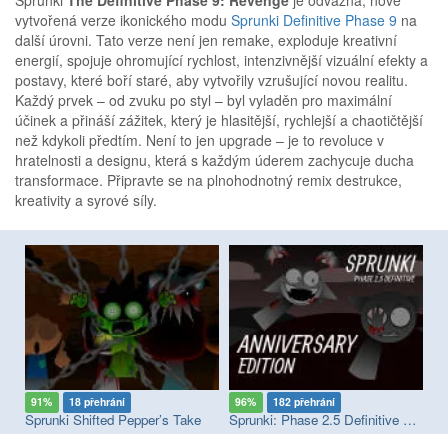
vytvořená verze ikonického modu
Sprunki Definitive Phase 9
na
další úrovni. Tato verze není jen remake, exploduje kreativní
energií, spojuje ohromující rychlost, intenzivnější vizuální efekty a
postavy, které boří staré, aby vytvořily vzrušující novou realitu.
Každý prvek – od zvuku po styl – byl vyladěn pro maximální
účinek a přináší zážitek, který je hlasitější, rychlejší a chaotičtější
než kdykoli předtím. Není to jen upgrade – je to revoluce v
hratelnosti a designu, která s každým úderem zachycuje ducha
transformace. Připravte se na plnohodnotný remix destrukce,
kreativity a syrové síly.
91%
18 přehrání
96%
182 přehrání
9
Sprunki Megaswap (Footlong's Take)
Sprunki Shifted Pepper’s Take
Sprunki: Phase 2.5 Definitive Edition
Sp