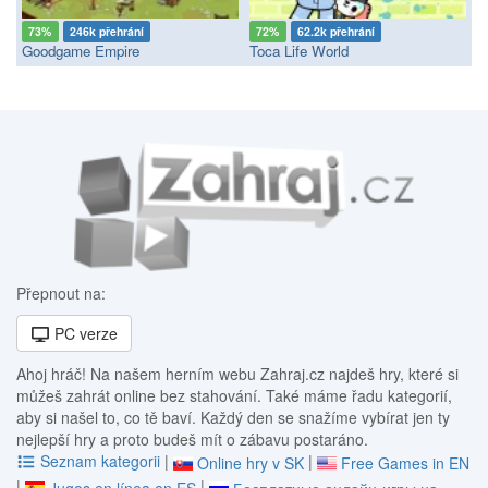
73%
246k přehrání
72%
62.2k přehrání
Goodgame Empire
Toca Life World
Přepnout na:
PC verze
Ahoj hráč! Na našem herním webu Zahraj.cz najdeš hry, které si
můžeš zahrát online bez stahování. Také máme řadu kategorií,
aby si našel to, co tě baví. Každý den se snažíme vybírat jen ty
nejlepší hry a proto budeš mít o zábavu postaráno.
Seznam kategorii
|
|
Online hry v SK
Free Games in EN
|
|