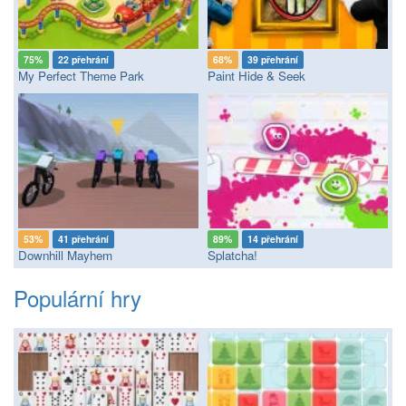
75%
22 přehrání
68%
39 přehrání
My Perfect Theme Park
Paint Hide & Seek
53%
41 přehrání
89%
14 přehrání
Downhill Mayhem
Splatcha!
Populární hry