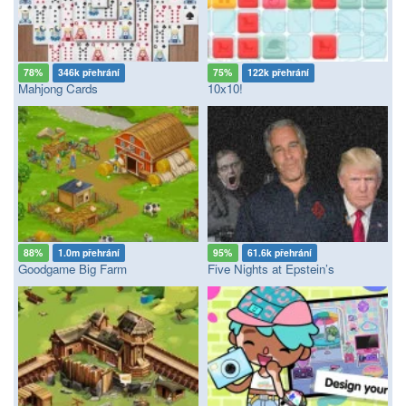
78%
346k přehrání
75%
122k přehrání
Mahjong Cards
10x10!
88%
1.0m přehrání
95%
61.6k přehrání
Goodgame Big Farm
Five Nights at Epstein’s