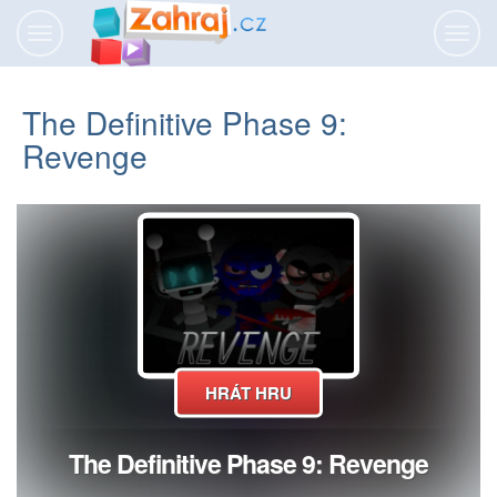
Přepnout
Přepn
navigaci
navig
The Definitive Phase 9:
Revenge