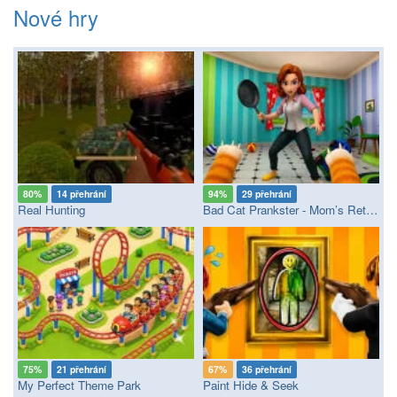
Nové hry
80%
14 přehrání
94%
29 přehrání
Real Hunting
Bad Cat Prankster - Mom’s Return
75%
21 přehrání
67%
36 přehrání
My Perfect Theme Park
Paint Hide & Seek