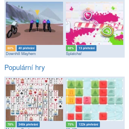
60%
40 přehrání
88%
13 přehrání
Downhill Mayhem
Splatcha!
Populární hry
78%
346k přehrání
75%
122k přehrání