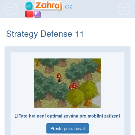
Přepnout
Přepn
navigaci
navig
Strategy Defense 11
Tato hra není optimalizována pro mobilní zařízení
Přesto pokračovat