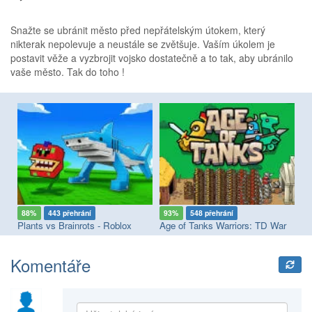
Snažte se ubránit město před nepřátelským útokem, který
nikterak nepolevuje a neustále se zvětšuje. Vaším úkolem je
postavit věže a vyzbrojit vojsko dostatečně a to tak, aby ubránilo
vaše město. Tak do toho !
88%
443 přehrání
93%
548 přehrání
6
Plants vs Brainrots - Roblox
Age of Tanks Warriors: TD War
Pl
Komentáře