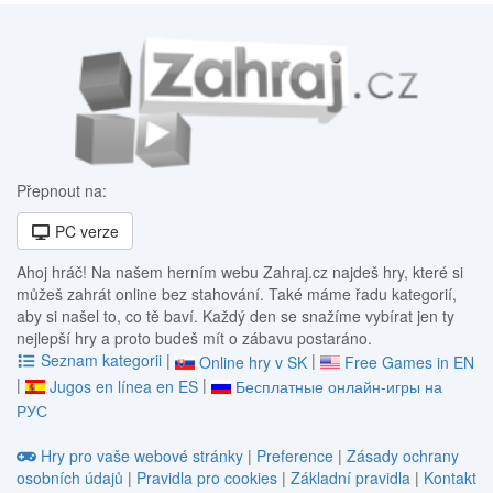
Přepnout na:
PC verze
Ahoj hráč! Na našem herním webu Zahraj.cz najdeš hry, které si
můžeš zahrát online bez stahování. Také máme řadu kategorií,
aby si našel to, co tě baví. Každý den se snažíme vybírat jen ty
nejlepší hry a proto budeš mít o zábavu postaráno.
Seznam kategorii
|
|
Online hry v SK
Free Games in EN
|
|
Jugos en línea en ES
Бесплатные онлайн-игры на
РУС
Hry pro vaše webové stránky
|
Preference
|
Zásady ochrany
osobních údajů
|
Pravidla pro cookies
|
Základní pravidla
|
Kontakt