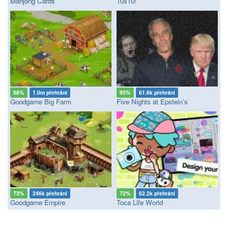
Mahjong Cards
10x10!
88%
1.0m přehrání
95%
61.6k přehrání
Goodgame Big Farm
Five Nights at Epstein’s
73%
246k přehrání
72%
62.2k přehrání
Goodgame Empire
Toca Life World