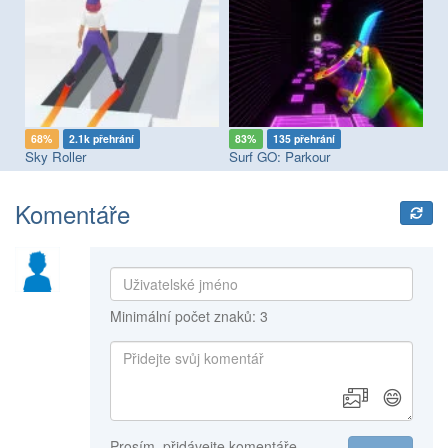
68%
2.1k přehrání
83%
135 přehrání
7
Sky Roller
Surf GO: Parkour
Komentáře
Minimální počet znaků: 3
😄
Prosím, přidávejte komentáře