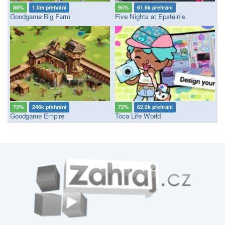
88%
1.0m přehrání
95%
61.6k přehrání
Goodgame Big Farm
Five Nights at Epstein’s
73%
246k přehrání
72%
62.2k přehrání
Goodgame Empire
Toca Life World