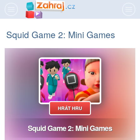
Přepnout
Přepn
navigaci
navig
Squid Game 2: Mini Games