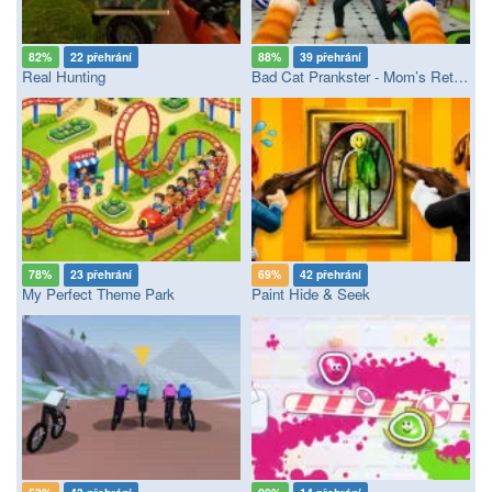
82%
22 přehrání
88%
39 přehrání
Real Hunting
Bad Cat Prankster - Mom’s Return
78%
23 přehrání
69%
42 přehrání
My Perfect Theme Park
Paint Hide & Seek