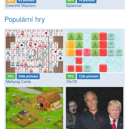
53%
43 přehrání
89%
14 přehrání
Downhill Mayhem
Splatcha!
Populární hry
78%
346k přehrání
75%
122k přehrání
Mahjong Cards
10x10!