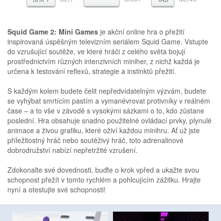
Squid Game 2: Mini Games
je akční online hra o přežití
inspirovaná úspěšným televizním seriálem Squid Game. Vstupte
do vzrušující soutěže, ve které hráči z celého světa bojují
prostřednictvím různých intenzivních miniher, z nichž každá je
určena k testování reflexů, strategie a instinktů přežití.
S každým kolem budete čelit nepředvídatelným výzvám, budete
se vyhýbat smrtícím pastím a vymanévrovat protivníky v reálném
čase – a to vše v závodě s vysokými sázkami o to, kdo zůstane
poslední. Hra obsahuje snadno použitelné ovládací prvky, plynulé
animace a živou grafiku, které oživí každou minihru. Ať už jste
příležitostný hráč nebo soutěživý hráč, toto adrenalinové
dobrodružství nabízí nepřetržité vzrušení.
Zdokonalte své dovednosti, buďte o krok vpřed a ukažte svou
schopnost přežít v tomto rychlém a pohlcujícím zážitku. Hrajte
nyní a otestujte své schopnosti!