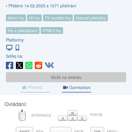
• Přidáno 14.02.2025 s 1071 přehrání
Akční hry
3D hry
TV soutěže hry
Odstraň překážky
Hry s překážkami
HTML5 hry
Platformy:
Sdílej na:
Vložit na stránku
Přehled
Gameplays
Ovládání:
MYŠ
W
POHYB
INTERAKCE
A
S
D
BĚH
SKOK
MENU
MEZERNÍK
SHIFT
TAB