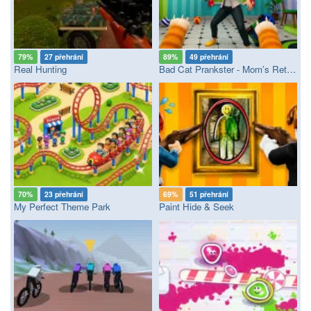
79%
27 přehrání
89%
49 přehrání
Real Hunting
Bad Cat Prankster - Mom’s Return
70%
23 přehrání
69%
51 přehrání
My Perfect Theme Park
Paint Hide & Seek