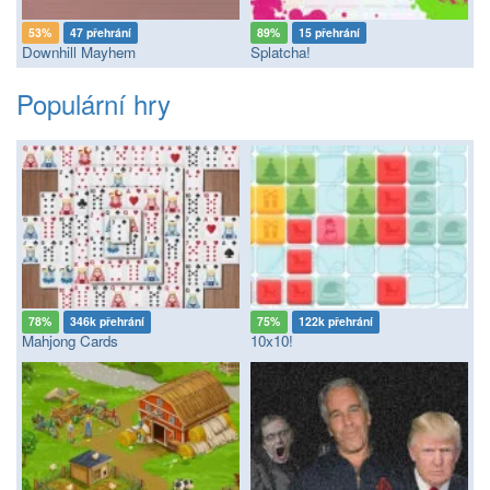
53%
47 přehrání
89%
15 přehrání
Downhill Mayhem
Splatcha!
Populární hry
78%
346k přehrání
75%
122k přehrání
Mahjong Cards
10x10!