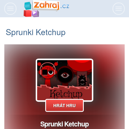
Přepnout
Přepn
navigaci
navig
Sprunki Ketchup