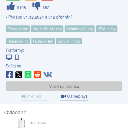
6108
382
• Přidáno 01.12.2024 s 542 přehrání
Zábavné hry
Hry s překážkami
Sbírání věcí hry
HTML5 hry
Hororové hry
Hudební hry
Sprunki módy
Platformy:
Sdílej na:
Vložit na stránku
Přehled
Gameplays
Ovládání:
MYŠ
INTERAKCE