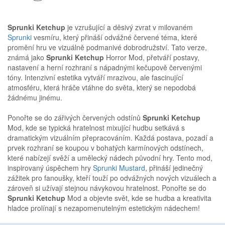
Sprunki Ketchup
je vzrušující a děsivý zvrat v milovaném
Sprunki
vesmíru, který přináší odvážné červené téma, které
promění hru ve vizuálně podmanivé dobrodružství. Tato verze,
známá jako
Sprunki Ketchup
Horror Mod, přetváří postavy,
nastavení a herní rozhraní s nápadnými kečupově červenými
tóny. Intenzivní estetika vytváří mrazivou, ale fascinující
atmosféru, která hráče vtáhne do světa, který se nepodobá
žádnému jinému.
Ponořte se do zářivých červených odstínů
Sprunki Ketchup
Mod, kde se typická hratelnost mixující hudbu setkává s
dramatickým vizuálním přepracováním. Každá postava, pozadí a
prvek rozhraní se koupou v bohatých karmínových odstínech,
které nabízejí svěží a umělecký nádech původní hry. Tento mod,
inspirovaný úspěchem hry
Sprunki Mustard
, přináší jedinečný
zážitek pro fanoušky, kteří touží po odvážných nových vizuálech a
zároveň si užívají stejnou návykovou hratelnost. Ponořte se do
Sprunki Ketchup
Mod a objevte svět, kde se hudba a kreativita
hladce prolínají s nezapomenutelným estetickým nádechem!