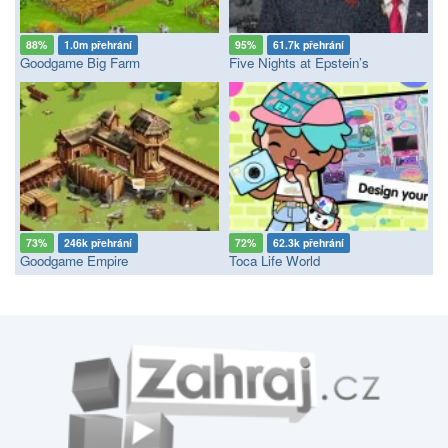
88%
1.0m přehrání
95%
61.7k přehrání
Goodgame Big Farm
Five Nights at Epstein’s
73%
246k přehrání
72%
62.3k přehrání
Goodgame Empire
Toca Life World