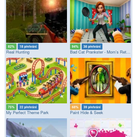
82%
18 přehrání
94%
38 přehrání
Real Hunting
Bad Cat Prankster - Mom’s Return
75%
22 přehrání
68%
39 přehrání
My Perfect Theme Park
Paint Hide & Seek