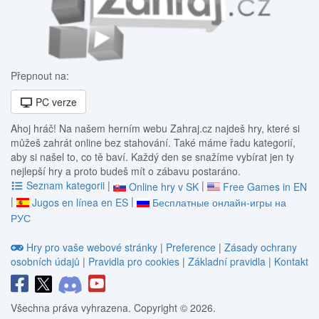
Přepnout na:
PC verze
Ahoj hráč! Na našem herním webu Zahraj.cz najdeš hry, které si
můžeš zahrát online bez stahování. Také máme řadu kategorií,
aby si našel to, co tě baví. Každý den se snažíme vybírat jen ty
nejlepší hry a proto budeš mít o zábavu postaráno.
Seznam kategorii
|
|
Online hry v SK
Free Games in EN
|
|
Jugos en línea en ES
Бесплатные онлайн-игры на
РУС
Hry pro vaše webové stránky
|
Preference
|
Zásady ochrany
osobních údajů
|
Pravidla pro cookies
|
Základní pravidla
|
Kontakt
Všechna práva vyhrazena. Copyright © 2026.