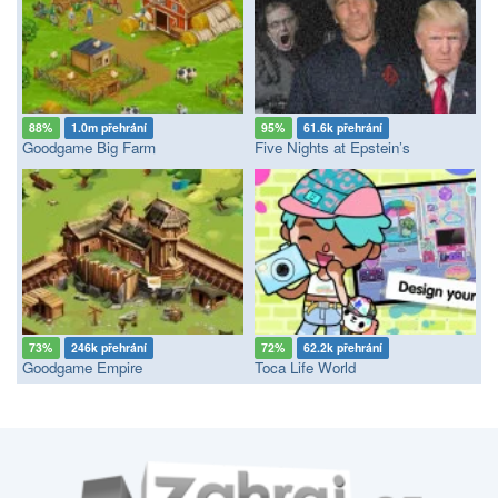
88%
1.0m přehrání
95%
61.6k přehrání
Goodgame Big Farm
Five Nights at Epstein’s
73%
246k přehrání
72%
62.2k přehrání
Goodgame Empire
Toca Life World