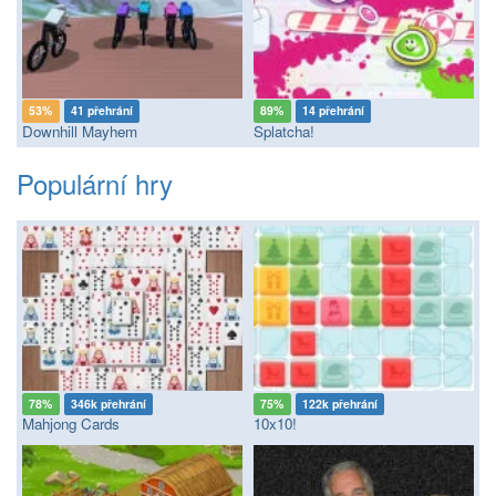
53%
41 přehrání
89%
14 přehrání
Downhill Mayhem
Splatcha!
Populární hry
78%
346k přehrání
75%
122k přehrání
Mahjong Cards
10x10!