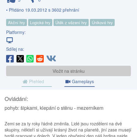
• Přidáno 19.03.2012 s 3602 přehrání
Akční hry
Logické hry
Útěk z vězení hry
Únikové hry
Platformy:
Sdílej na:
Vložit na stránku
Přehled
Gameplays
Ovládání:
pohyb: šipkami, klepání o stěnu - mezerníkem
Zemi se za ty roky řádně změnila. Lidé jsou rozděleni na dvě
skupiny, někteří si užívají krásný život na planetě, jiní zase musejí
tvrdě pracovat v dolech. V jeden obyčejný den náš hrdina najde