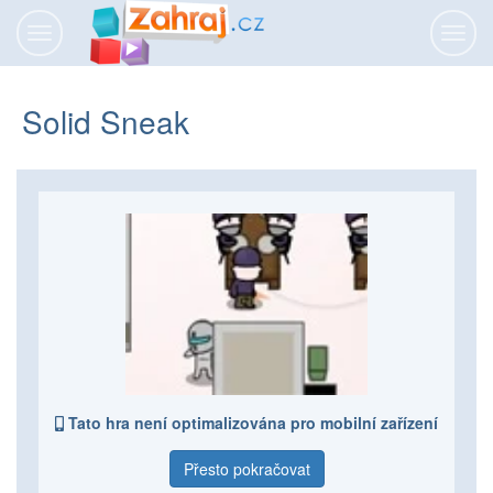
Přepnout
Přepn
navigaci
navig
Solid Sneak
Tato hra není optimalizována pro mobilní zařízení
Přesto pokračovat