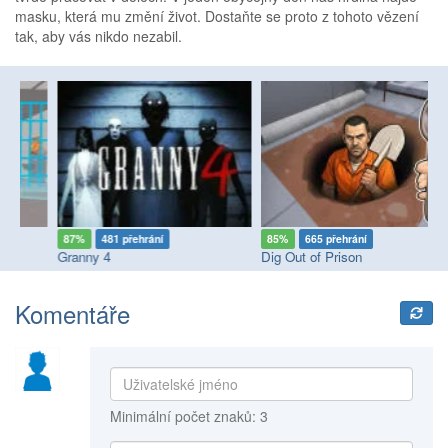
masku, která mu změní život. Dostaňte se proto z tohoto vězení
tak, aby vás nikdo nezabil.
87%
481 přehrání
85%
665 přehrání
7
Granny 4
Dig Out of Prison
Ja
Komentáře
Minimální počet znaků: 3