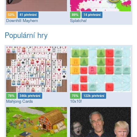
53%
41 přehrání
89%
14 přehrání
Downhill Mayhem
Splatcha!
Populární hry
78%
346k přehrání
75%
122k přehrání
Mahjong Cards
10x10!