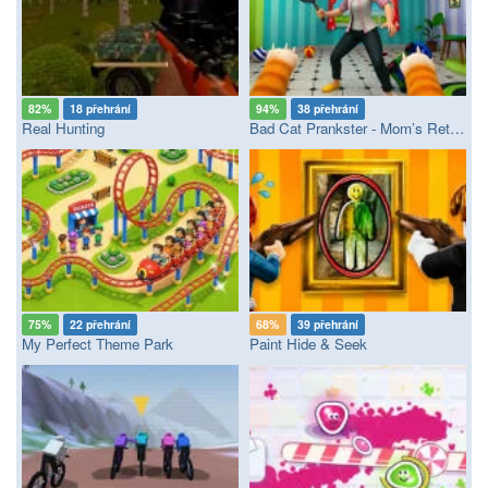
82%
18 přehrání
94%
38 přehrání
Real Hunting
Bad Cat Prankster - Mom’s Return
75%
22 přehrání
68%
39 přehrání
My Perfect Theme Park
Paint Hide & Seek