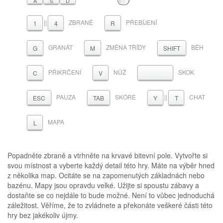
A
S
D
||
ZBRANĚ
PŘEBÍJENÍ
1
4
R
GRANÁT
ZMĚNA TŘÍDY
BĚH
G
M
SHIFT
PŘIKRČENÍ
NŮŽ
SKOK
MEZERNÍK
C
V
PAUZA
SKÓRE
||
CHAT
ESC
TAB
Y
T
MAPA
L
Popadněte zbraně a vtrhněte na krvavé bitevní pole. Vytvořte si
svou místnost a vyberte každý detail této hry. Máte na výběr hned
z několika map. Ocitáte se na zapomenutých základnách nebo
bazénu. Mapy jsou opravdu velké. Užijte si spoustu zábavy a
dostaňte se co nejdále to bude možné. Není to vůbec jednoduchá
záležitost. Věříme, že to zvládnete a překonáte veškeré části této
hry bez jakékoliv újmy.