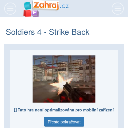
Přepnout
Přepn
navigaci
navig
Soldiers 4 - Strike Back
Tato hra není optimalizována pro mobilní zařízení
Přesto pokračovat