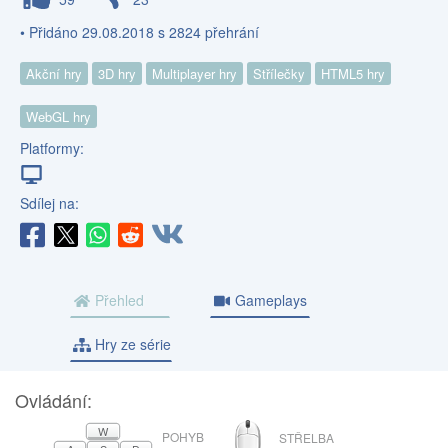
• Přidáno 29.08.2018 s 2824 přehrání
Akční hry
3D hry
Multiplayer hry
Střílečky
HTML5 hry
WebGL hry
Platformy:
Sdílej na:
Přehled
Gameplays
Hry ze série
Ovládání:
MYŠ
W
POHYB
STŘELBA