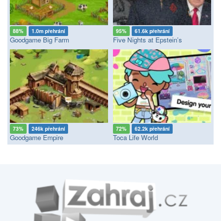
88%
1.0m přehrání
95%
61.6k přehrání
Goodgame Big Farm
Five Nights at Epstein’s
73%
246k přehrání
72%
62.2k přehrání
Goodgame Empire
Toca Life World