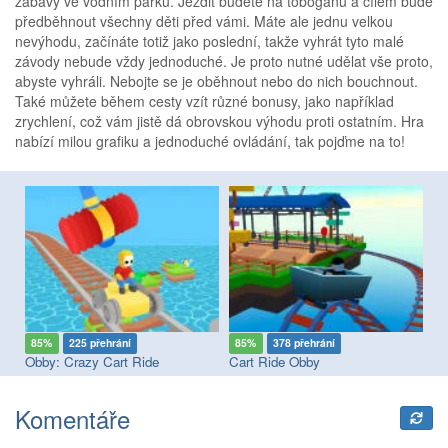
zábavy ve vodním parku. Jezdit budete na tobogánu a cílem bude
předběhnout všechny děti před vámi. Máte ale jednu velkou
nevýhodu, začínáte totiž jako poslední, takže vyhrát tyto malé
závody nebude vždy jednoduché. Je proto nutné udělat vše proto,
abyste vyhráli. Nebojte se je oběhnout nebo do nich bouchnout.
Také můžete během cesty vzít různé bonusy, jako například
zrychlení, což vám jistě dá obrovskou výhodu proti ostatním. Hra
nabízí milou grafiku a jednoduché ovládání, tak pojďme na to!
85%
225 přehrání
85%
378 přehrání
8
Obby: Crazy Cart Ride
Cart Ride Obby
Ob
Komentáře