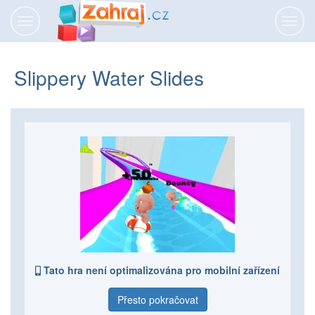
Přepnout
Přepn
navigaci
navig
Slippery Water Slides
Tato hra není optimalizována pro mobilní zařízení
Přesto pokračovat