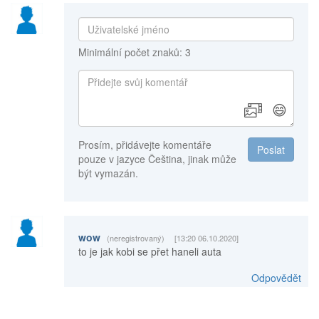
Minimální počet znaků: 3
😄
Prosím, přidávejte komentáře
Poslat
pouze v jazyce Čeština, jinak může
být vymazán.
wow
(neregistrovaný)
[13:20 06.10.2020]
to je jak kobi se přet haneli auta
Odpovědět