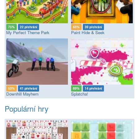
75%
22 přehrání
68%
39 přehrání
My Perfect Theme Park
Paint Hide & Seek
53%
41 přehrání
89%
14 přehrání
Downhill Mayhem
Splatcha!
Populární hry