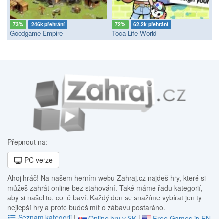
73%
246k přehrání
72%
62.2k přehrání
Goodgame Empire
Toca Life World
Přepnout na:
PC verze
Ahoj hráč! Na našem herním webu Zahraj.cz najdeš hry, které si
můžeš zahrát online bez stahování. Také máme řadu kategorií,
aby si našel to, co tě baví. Každý den se snažíme vybírat jen ty
nejlepší hry a proto budeš mít o zábavu postaráno.
Seznam kategorii
|
|
Online hry v SK
Free Games in EN