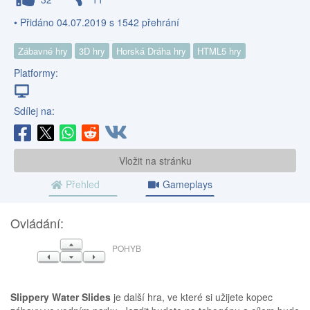
• Přidáno 04.07.2019 s 1542 přehrání
Zábavné hry
3D hry
Horská Dráha hry
HTML5 hry
Platformy:
Sdílej na:
Vložit na stránku
Přehled
Gameplays
Ovládání:
NAHORU
POHYB
VLEVO
DOLŮ
VPRAVO
Slippery Water Slides
je další hra, ve které si užijete kopec