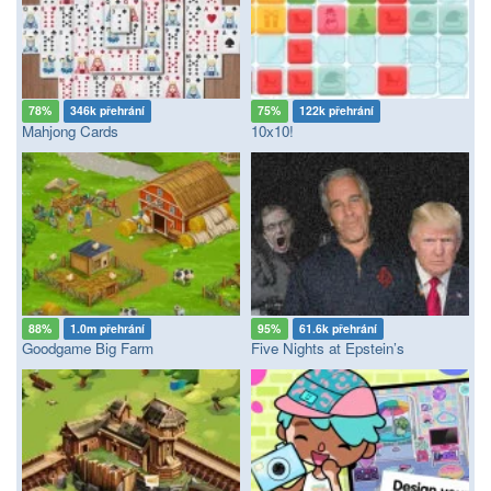
78%
346k přehrání
75%
122k přehrání
Mahjong Cards
10x10!
88%
1.0m přehrání
95%
61.6k přehrání
Goodgame Big Farm
Five Nights at Epstein’s