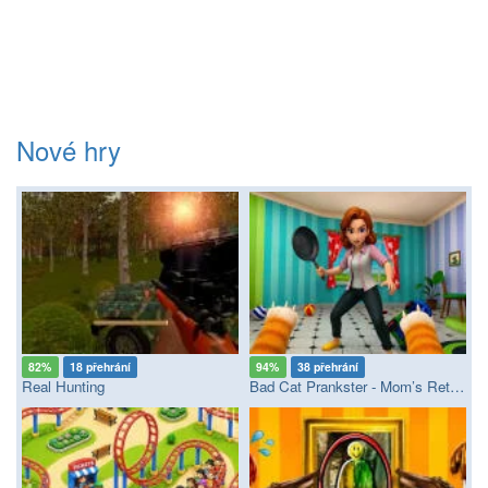
Nové hry
82%
18 přehrání
94%
38 přehrání
Real Hunting
Bad Cat Prankster - Mom’s Return