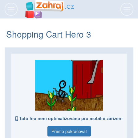
Přepnout
Přepn
navigaci
navig
Shopping Cart Hero 3
Tato hra není optimalizována pro mobilní zařízení
Přesto pokračovat