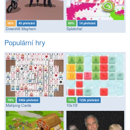
56%
45 přehrání
89%
14 přehrání
Downhill Mayhem
Splatcha!
Populární hry
78%
346k přehrání
75%
122k přehrání
Mahjong Cards
10x10!