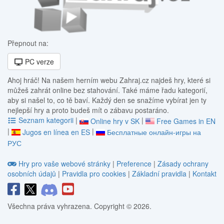
Přepnout na:
PC verze
Ahoj hráč! Na našem herním webu Zahraj.cz najdeš hry, které si
můžeš zahrát online bez stahování. Také máme řadu kategorií,
aby si našel to, co tě baví. Každý den se snažíme vybírat jen ty
nejlepší hry a proto budeš mít o zábavu postaráno.
Seznam kategorii
|
|
Online hry v SK
Free Games in EN
|
|
Jugos en línea en ES
Бесплатные онлайн-игры на
РУС
Hry pro vaše webové stránky
|
Preference
|
Zásady ochrany
osobních údajů
|
Pravidla pro cookies
|
Základní pravidla
|
Kontakt
Všechna práva vyhrazena. Copyright © 2026.