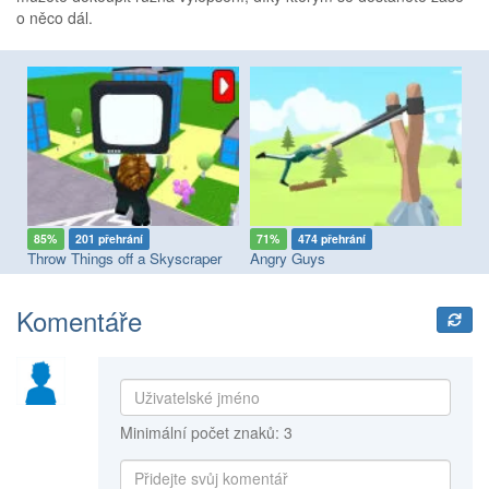
o něco dál.
85%
201 přehrání
71%
474 přehrání
8
Throw Things off a Skyscraper
Angry Guys
Bo
Komentáře
Minimální počet znaků: 3