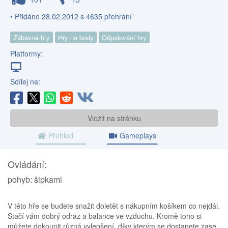
• Přidáno 28.02.2012 s 4635 přehrání
Zábavné hry
Hry na body
Odpalování hry
Platformy:
Sdílej na:
Vložit na stránku
Přehled
Gameplays
Ovládání:
pohyb: šipkami
V této hře se budete snažit doletět s nákupním košíkem co nejdál.
Stačí vám dobrý odraz a balance ve vzduchu. Kromě toho si
můžete dokoupit různá vylepšení, díky kterým se dostanete zase