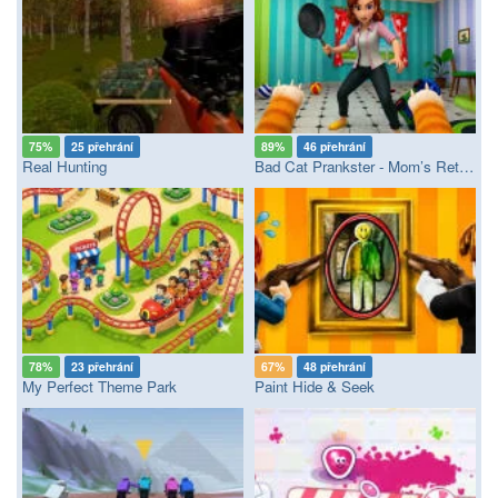
75%
25 přehrání
89%
46 přehrání
Real Hunting
Bad Cat Prankster - Mom’s Return
78%
23 přehrání
67%
48 přehrání
My Perfect Theme Park
Paint Hide & Seek