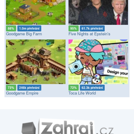
88%
1.0m přehrání
95%
61.7k přehrání
Goodgame Big Farm
Five Nights at Epstein’s
73%
246k přehrání
72%
62.3k přehrání
Goodgame Empire
Toca Life World