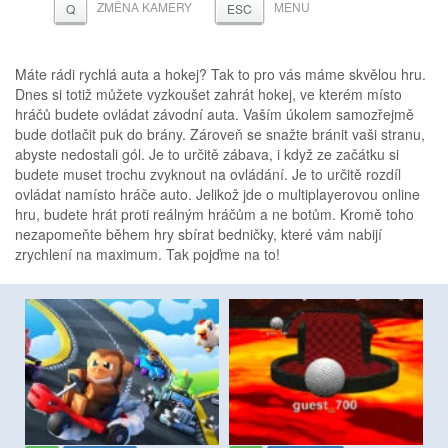
ZMĚNA KAMERY
MENU
Q
ESC
Máte rádi rychlá auta a hokej? Tak to pro vás máme skvělou hru.
Dnes si totiž můžete vyzkoušet zahrát hokej, ve kterém místo
hráčů budete ovládat závodní auta. Vaším úkolem samozřejmě
bude dotlačit puk do brány. Zároveň se snažte bránit vaši stranu,
abyste nedostali gól. Je to určitě zábava, i když ze začátku si
budete muset trochu zvyknout na ovládání. Je to určitě rozdíl
ovládat namísto hráče auto. Jelikož jde o multiplayerovou online
hru, budete hrát proti reálným hráčům a ne botům. Kromě toho
nezapomeňte během hry sbírat bedničky, které vám nabijí
zrychlení na maximum. Tak pojďme na to!