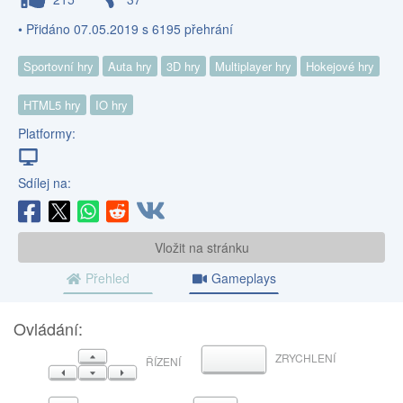
• Přidáno 07.05.2019 s 6195 přehrání
Sportovní hry
Auta hry
3D hry
Multiplayer hry
Hokejové hry
HTML5 hry
IO hry
Platformy:
Sdílej na:
Vložit na stránku
Přehled
Gameplays
Ovládání:
NAHORU
ZRYCHLENÍ
MEZERNÍK
ŘÍZENÍ
VLEVO
DOLŮ
VPRAVO