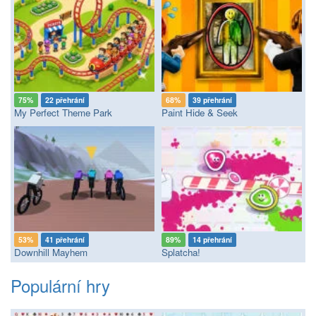
75%
22 přehrání
68%
39 přehrání
My Perfect Theme Park
Paint Hide & Seek
53%
41 přehrání
89%
14 přehrání
Downhill Mayhem
Splatcha!
Populární hry