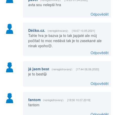
avta sou nelepši hra
Odpovědět
Déčko.cz.
(neregistrovaný)
[16:07 10.05.2021]
Tahle hra je bazva ja to tak japjaté ale můj
počítač to moc nedává tak je to zasekané ale
ninak vpoho😔.
Odpovědět
já jsem best
(neregistrovaný)
[17:44 06.06.2020]
je to best😃
Odpovědět
fantom
(neregistrovaný)
[19:30 10.07.2019]
fantom
Odpovědět