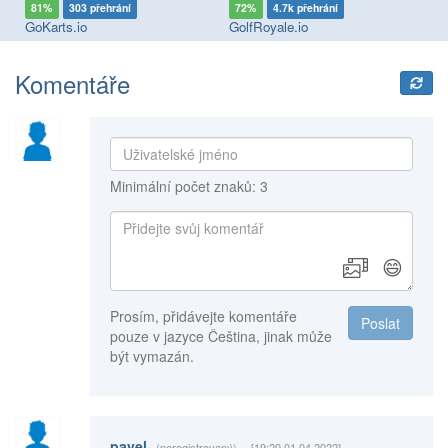
81%
303 přehrání
72%
4.7k přehrání
7
GoKarts.io
GolfRoyale.io
Ra
Komentáře
Minimální počet znaků: 3
😄
Prosím, přidávejte komentáře
Poslat
pouze v jazyce Čeština, jinak může
být vymazán.
pavel
(neregistrovaný)
[19:20 01.04.2022]