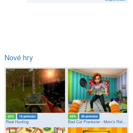
Nové hry
82%
18 přehrání
94%
38 přehrání
Real Hunting
Bad Cat Prankster - Mom’s Return