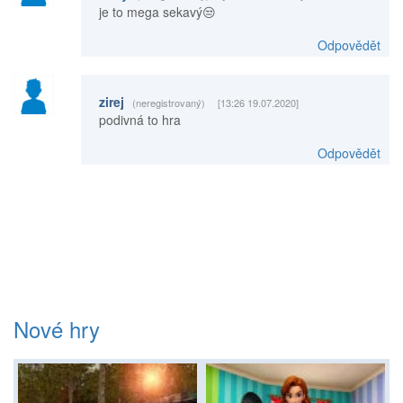
je to mega sekavý😒
Odpovědět
zirej
(neregistrovaný)
[13:26 19.07.2020]
podivná to hra
Odpovědět
Nové hry