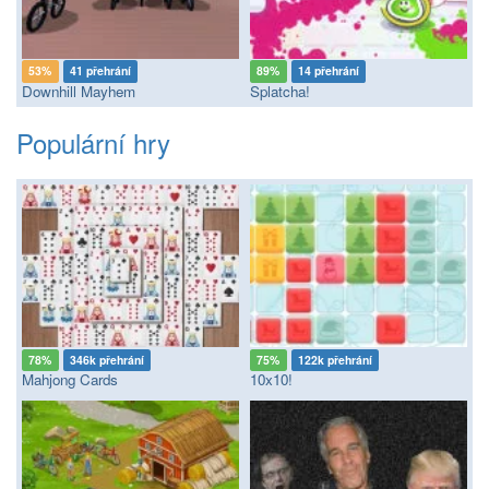
53%
41 přehrání
89%
14 přehrání
Downhill Mayhem
Splatcha!
Populární hry
78%
346k přehrání
75%
122k přehrání
Mahjong Cards
10x10!