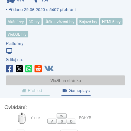
• Přidáno 29.06.2020 s 5407 přehrání
Akční hry
3D hry
Útěk z vězení hry
Bojové hry
HTML5 hry
WebGL hry
Platformy:
Sdílej na:
Vložit na stránku
Přehled
Gameplays
Ovládání:
MYŠ
W
POHYB
ÚTOK
A
S
D