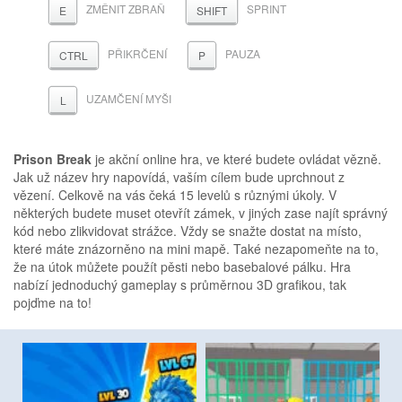
ZMĚNIT ZBRAŇ
SPRINT
E
SHIFT
PŘIKRČENÍ
PAUZA
CTRL
P
UZAMČENÍ MYŠI
L
Prison Break
je akční online hra, ve které budete ovládat vězně.
Jak už název hry napovídá, vaším cílem bude uprchnout z
vězení. Celkově na vás čeká 15 levelů s různými úkoly. V
některých budete muset otevřít zámek, v jiných zase najít správný
kód nebo zlikvidovat strážce. Vždy se snažte dostat na místo,
které máte znázorněno na mini mapě. Také nezapomeňte na to,
že na útok můžete použít pěsti nebo basebalové pálku. Hra
nabízí jednoduchý gameplay s průměrnou 3D grafikou, tak
pojďme na to!