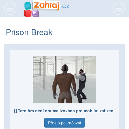
Přepnout
Přepn
navigaci
navig
Prison Break
Tato hra není optimalizována pro mobilní zařízení
Přesto pokračovat