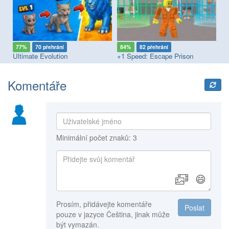
77%
70 přehrání
84%
82 přehrání
7
s You: Catch the Prisoner
Ultimate Evolution
+1 Speed: Escape Prison
St
Komentáře
Minimální počet znaků: 3
😄
Prosím, přidávejte komentáře
Poslat
pouze v jazyce Čeština, jinak může
být vymazán.