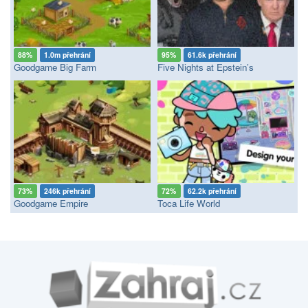
88%
1.0m přehrání
95%
61.6k přehrání
Goodgame Big Farm
Five Nights at Epstein’s
73%
246k přehrání
72%
62.2k přehrání
Goodgame Empire
Toca Life World