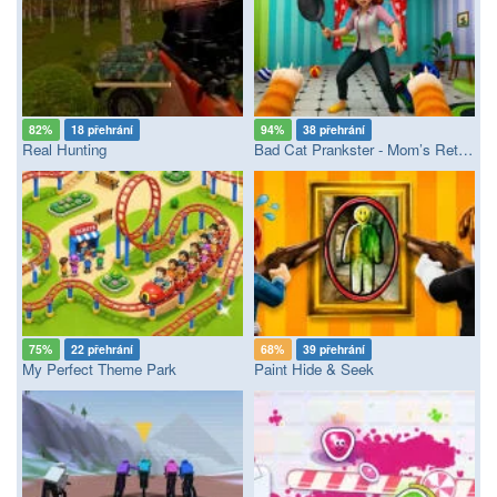
82%
18 přehrání
94%
38 přehrání
Real Hunting
Bad Cat Prankster - Mom’s Return
75%
22 přehrání
68%
39 přehrání
My Perfect Theme Park
Paint Hide & Seek