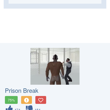
Prison Break
75%
474
154