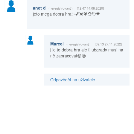
anet d
(neregistrovaný)
[12:47 14.08.2020]
jeto mega dobra hra✨💕💓💖💞💘💗
Marcel
(neregistrovaný)
[09:13 27.11.2022]
j je to dobra hra ale ti ubgrady musi na
ně zapracovat😑😑
Odpovědět na uživatele