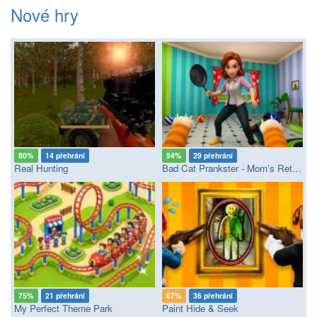
Nové hry
80%
14 přehrání
94%
29 přehrání
Real Hunting
Bad Cat Prankster - Mom’s Return
75%
21 přehrání
67%
36 přehrání
My Perfect Theme Park
Paint Hide & Seek