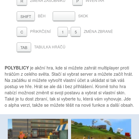
ZMĚNA ZÁSOBNÍKU
INVENTÁŘ
R
P
BĚH
SKOK
MEZERNÍK
SHIFT
PŘIKRČENÍ
||
ZMĚNA ZBRANĚ
C
1
5
TABULKA HRÁČŮ
TAB
POLYBLICY
je akční hra, kde si můžete zahrát multiplayer proti
hráčům z celého světa. Stačí si vybrat server a můžete začít hrát.
Na začátku si můžete vytvořit vlastní účet a ukládat si tak váš
postup ve hře. Hrát se ale dá i bez přihlášení. Kromě toho hra
nabízí možnost změnit si svoji postavu a vybrat si vlastní skin.
Také je tu dost zbraní, tak si vyberte tu, která vám vyhovuje. Jde
o alpha verzi, takže se můžete těšit na nové funkce a další obsah.