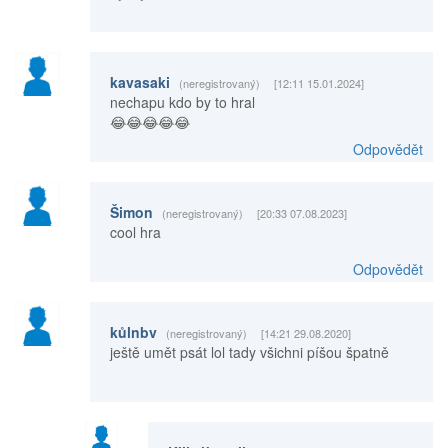
kavasaki
(neregistrovaný)
[12:11 15.01.2024]
nechapu kdo by to hral
😂😂😂😂😂
Odpovědět
Šimon
(neregistrovaný)
[20:33 07.08.2023]
cool hra
Odpovědět
kůlnbv
(neregistrovaný)
[14:21 29.08.2020]
ještě umět psát lol tady všichni píšou špatně