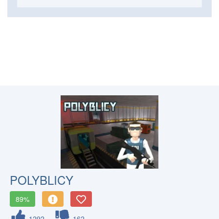
POLYBLICY
89%
1292
162