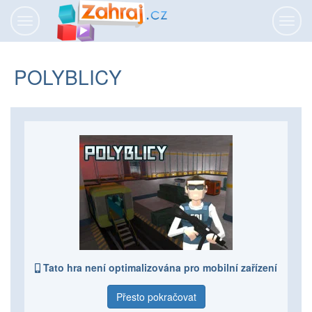
Přepnout
Přepn
navigaci
navig
POLYBLICY
Tato hra není optimalizována pro mobilní zařízení
Přesto pokračovat