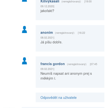
Kilivýkasali
(neregistrovaný)
[19:00
09.12.2020]
jakofakt?
anonim
(neregistrovaný)
[16:22
08.02.2021]
Já píšu dobře.
francis gordon
(neregistrovaný)
[07:45
09.02.2021]
Neumíš napsat ani anonym prej s
měkkým i.
Odpovědět na uživatele