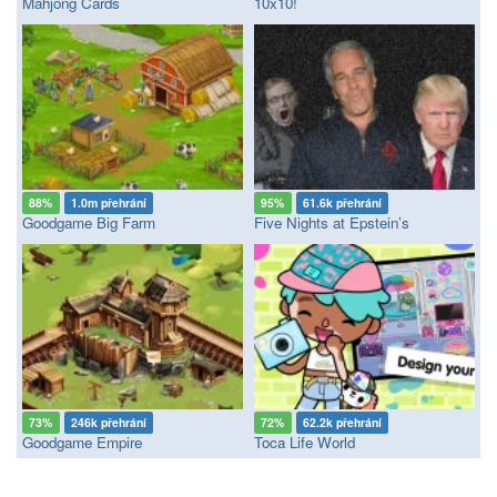
Mahjong Cards
10x10!
88%
1.0m přehrání
95%
61.6k přehrání
Goodgame Big Farm
Five Nights at Epstein’s
73%
246k přehrání
72%
62.2k přehrání
Goodgame Empire
Toca Life World