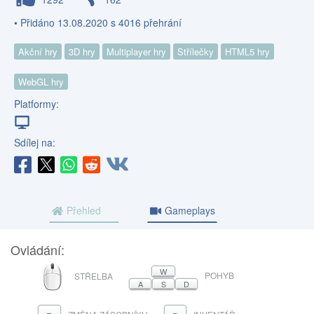
• Přidáno 13.08.2020 s 4016 přehrání
Akční hry
3D hry
Multiplayer hry
Střílečky
HTML5 hry
WebGL hry
Platformy:
Sdílej na:
Přehled
Gameplays
Ovládání:
MYŠ
W
POHYB
STŘELBA
A
S
D