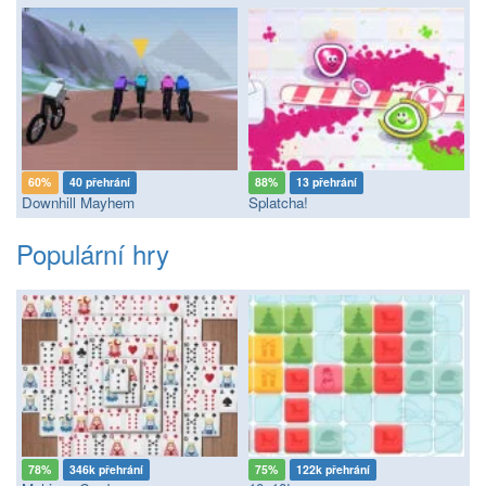
60%
40 přehrání
88%
13 přehrání
Downhill Mayhem
Splatcha!
Populární hry
78%
346k přehrání
75%
122k přehrání