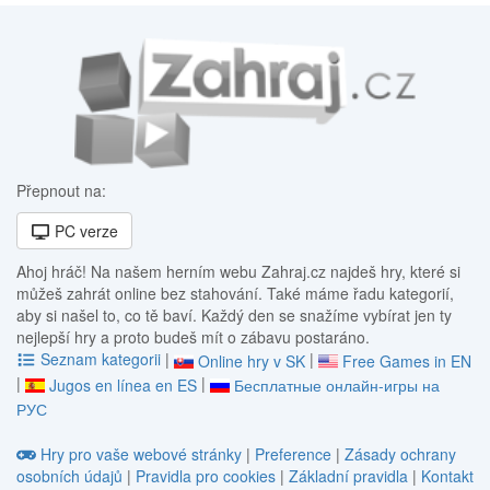
Přepnout na:
PC verze
Ahoj hráč! Na našem herním webu Zahraj.cz najdeš hry, které si
můžeš zahrát online bez stahování. Také máme řadu kategorií,
aby si našel to, co tě baví. Každý den se snažíme vybírat jen ty
nejlepší hry a proto budeš mít o zábavu postaráno.
Seznam kategorii
|
|
Online hry v SK
Free Games in EN
|
|
Jugos en línea en ES
Бесплатные онлайн-игры на
РУС
Hry pro vaše webové stránky
|
Preference
|
Zásady ochrany
osobních údajů
|
Pravidla pro cookies
|
Základní pravidla
|
Kontakt