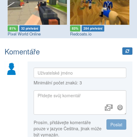
81%
32 přehrání
83%
284 přehrání
7
Pixel World Online
Redcoats.io
Fa
Komentáře
Minimální počet znaků: 3
😄
Prosím, přidávejte komentáře
Poslat
pouze v jazyce Čeština, jinak může
být vymazán.