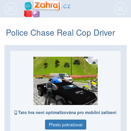
Přepnout
Přepn
navigaci
navig
Police Chase Real Cop Driver
Tato hra není optimalizována pro mobilní zařízení
Přesto pokračovat