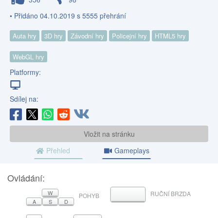
• Přidáno 04.10.2019 s 5555 přehrání
Auta hry
3D hry
Závodní hry
Policejní hry
HTML5 hry
WebGL hry
Platformy:
Sdílej na:
Vložit na stránku
Přehled
Gameplays
Ovládání:
W
RUČNÍ BRZDA
MEZERNÍK
POHYB
A
S
D