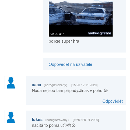
policie super hra
Odpovědět na uživatele
aaaa
(neregistrovaný)
[15:20 12.11.2020]
Nuda nejsou tam případy.Jinak v poho.😄
Odpovědět
lukes
(neregistrovaný)
[16:50 25.01.2020]
načítá to pomalu😒😳😧