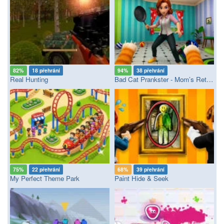
82%
18 přehrání
94%
38 přehrání
Real Hunting
Bad Cat Prankster - Mom’s Return
75%
22 přehrání
68%
39 přehrání
My Perfect Theme Park
Paint Hide & Seek