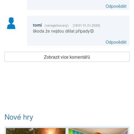
Odpovědět
tomi
(neregistrovaný)
[19:01 01.01.2020]
škoda že nejdou dělat připady😟
Odpovědět
Zobrazit více komentářů
Nové hry