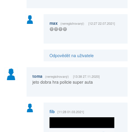
max
(neregistrovaný)
[12:27 22.07.2021]
😄😄😄😄
Odpovědět na uživatele
toma
(neregistrovaný)
[13:38 27.11.2020]
jeto dobra hra policie super auta
fib
[11:28 01.03.2021]