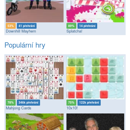
53%
41 přehrání
89%
14 přehrání
Downhill Mayhem
Splatcha!
Populární hry
78%
346k přehrání
75%
122k přehrání
Mahjong Cards
10x10!