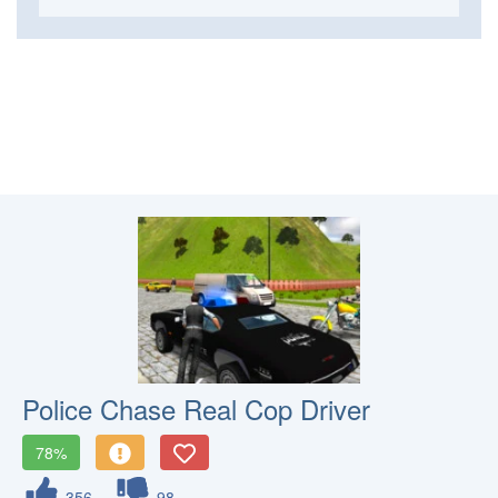
Police Chase Real Cop Driver
78%
356
98