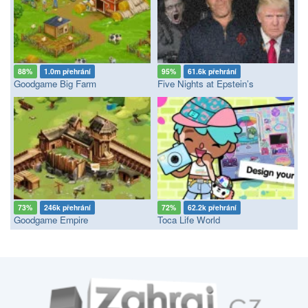
88%
1.0m přehrání
95%
61.6k přehrání
Goodgame Big Farm
Five Nights at Epstein’s
73%
246k přehrání
72%
62.2k přehrání
Goodgame Empire
Toca Life World