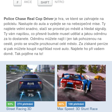
AKCE
NITRO
F
SHIFT
Police Chase Real Cop Driver
je hra, ve které se zahrajete na
policistu. Nastupte do auta a vydejte se na nebezpečné mise. Ty
najdete velmi snadno, stačí se provést po městě a hledat signály.
Ty vám napíšou, co přesně budete muset udělat a jakou odměnu
za to dostanete. Odměnu můžete najít i jen tak pohozenou na
cestě, proto se snažte prozkoumat celé město. Za získané peníze
si pak můžete koupit například nové auto. Najdete ho při vašem
domě. Tak pojďme na to!
93%
274 přehrání
66%
108 přehrání
9
Street Racing 3D
Max Speed: 3D Stunt Race