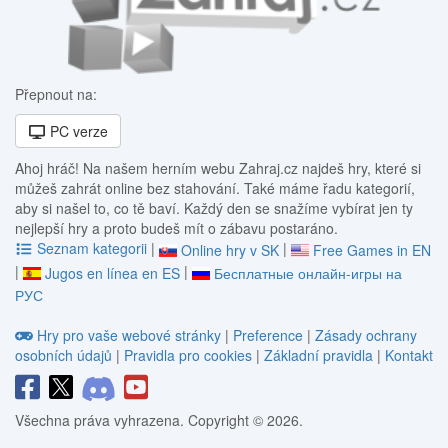
Přepnout na:
PC verze
Ahoj hráč! Na našem herním webu Zahraj.cz najdeš hry, které si
můžeš zahrát online bez stahování. Také máme řadu kategorií,
aby si našel to, co tě baví. Každý den se snažíme vybírat jen ty
nejlepší hry a proto budeš mít o zábavu postaráno.
Seznam kategorii
|
|
Online hry v SK
Free Games in EN
|
|
Jugos en línea en ES
Бесплатные онлайн-игры на
РУС
Hry pro vaše webové stránky
|
Preference
|
Zásady ochrany
osobních údajů
|
Pravidla pro cookies
|
Základní pravidla
|
Kontakt
Všechna práva vyhrazena. Copyright © 2026.