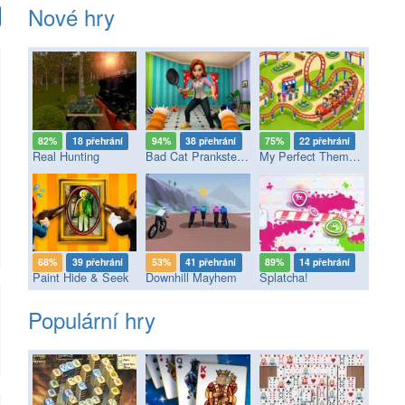
Nové hry
82%
18 přehrání
94%
38 přehrání
75%
22 přehrání
Real Hunting
Bad Cat Prankster - Mom’s Return
My Perfect Theme Park
68%
39 přehrání
53%
41 přehrání
89%
14 přehrání
Paint Hide & Seek
Downhill Mayhem
Splatcha!
Populární hry