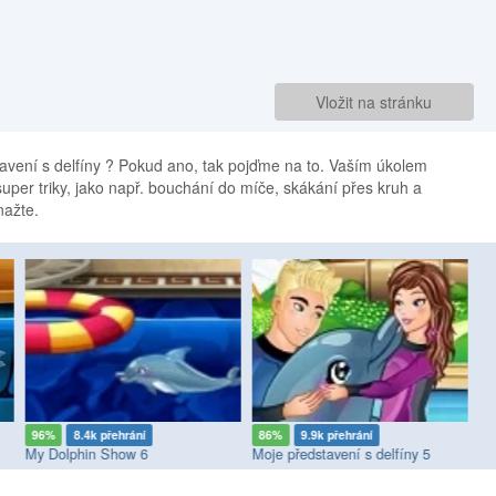
Vložit na stránku
tavení s delfíny ? Pokud ano, tak pojďme na to. Vaším úkolem
uper triky, jako např. bouchání do míče, skákání přes kruh a
nažte.
96%
8.4k přehrání
86%
9.9k přehrání
8
My Dolphin Show 6
Moje představení s delfíny 5
Mo