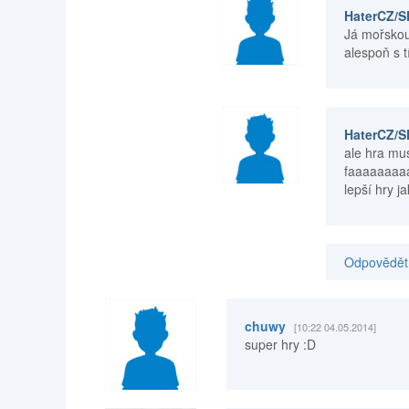
HaterCZ/
Já mořskou
alespoň s t
HaterCZ/
ale hra mus
faaaaaaaaa
lepší hry ja
Odpovědět 
chuwy
[10:22 04.05.2014]
super hry :D