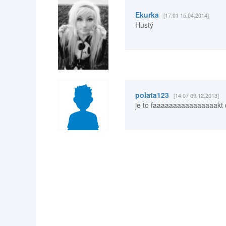
Ekurka
[17:01 15.04.2014]
Hustý
polata123
[14:07 09.12.2013]
je to faaaaaaaaaaaaaaaakt d