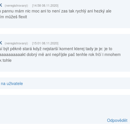
SK
(neregistrovaný)
[14:58 08.11.2020]
 pannu mám nic moc ani to není zas tak rychlý ani hezký ale
ím můžeš flexit
SK
(neregistrovaný)
[15:01 08.11.2020]
í být pěkně stará když nejstarší koment kterej tady je je: je to
aaaaaaaaakt dobrý mě ani nepříjde pač tenhle rok frčí i mnohem
k tohle
na uživatele
Odpovědět