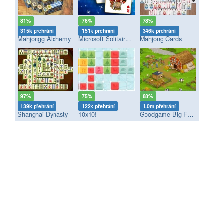
81%
76%
78%
315k přehrání
151k přehrání
346k přehrání
Mahjongg Alchemy
Microsoft Solitaire Collection
Mahjong Cards
97%
75%
88%
139k přehrání
122k přehrání
1.0m přehrání
Shanghai Dynasty
10x10!
Goodgame Big Farm