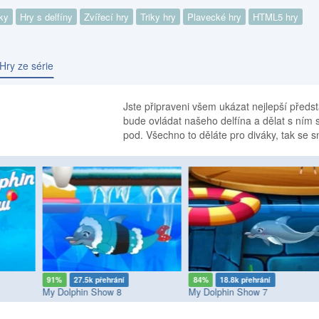
ky
Hry s delfíny
Zvířecí hry
Triky hry
Plavecké hry
HTML5 hry
Hry ze série
Jste připraveni všem ukázat nejlepší předs
bude ovládat našeho delfína a dělat s ním s
pod. Všechno to děláte pro diváky, tak se s
91%
27.5k přehrání
84%
18.8k přehrání
My Dolphin Show 8
My Dolphin Show 7