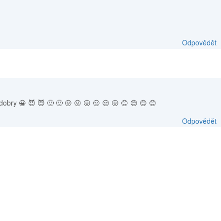
Odpovědět
obry 😀 😈 😈 🙂 🙂 😛 😛 😛 😑 😑 😛 😊 😊 😊 😊
Odpovědět