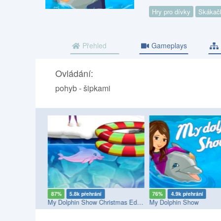
Hry pro dívky
Skákač
Přehled
Gameplays
Ovládání:
pohyb - šipkami
í
87%
5.8k přehrání
76%
4.9k přehrání
9
My Dolphin Show Christmas Edition
My Dolphin Show