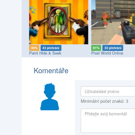
í
69%
43 přehrání
81%
33 přehrání
Paint Hide & Seek
Pixel World Online
Komentáře
Minimální počet znaků: 3