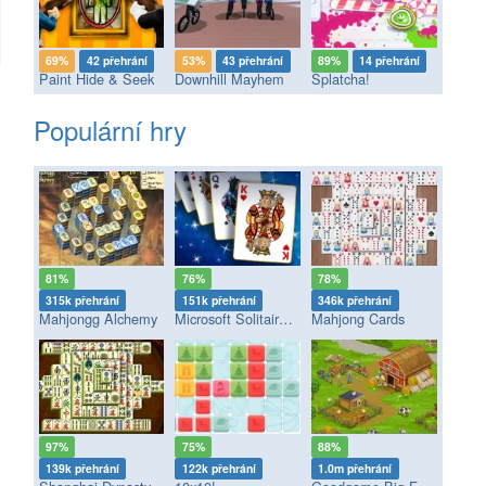
69%
42 přehrání
53%
43 přehrání
89%
14 přehrání
Paint Hide & Seek
Downhill Mayhem
Splatcha!
Populární hry
81%
76%
78%
315k přehrání
151k přehrání
346k přehrání
Mahjongg Alchemy
Microsoft Solitaire Collection
Mahjong Cards
97%
75%
88%
139k přehrání
122k přehrání
1.0m přehrání