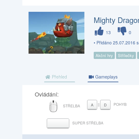
Mighty Drago
13
0
• Přidáno 25.07.2016 
Akční hry
Střílečky
Přehled
Gameplays
Ovládání:
MYŠ
||
POHYB
A
D
STŘELBA
SUPER STŘELBA
MEZERNÍK