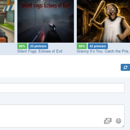
88%
33 přehrání
88%
42 přehrání
Silent Fogs: Echoes of Evil
Granny It’s You:
😄