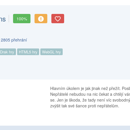
ns
100%
s 2805 přehrání
Drak hry
HTML5 hry
WebGL hry
Hlavním úkolem je jak jinak než přežít. Posb
Nepřátelé nebudou na nic čekat a chtějí vám
se. Jen je škoda, že tady není víc svobodn
zvýšit tak své šance proti nepřátelům.