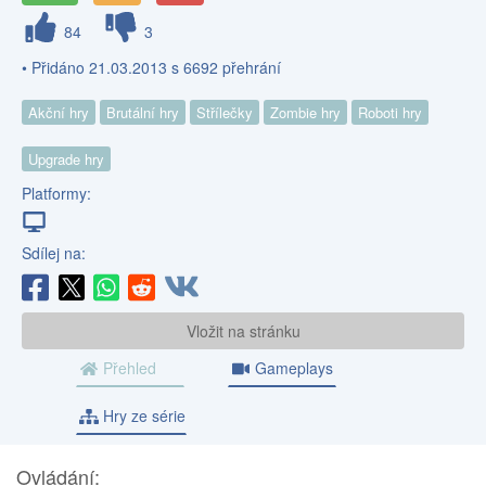
84
3
• Přidáno 21.03.2013 s 6692 přehrání
Akční hry
Brutální hry
Střílečky
Zombie hry
Roboti hry
Upgrade hry
Platformy:
Sdílej na:
Vložit na stránku
Přehled
Gameplays
Hry ze série
Ovládání: