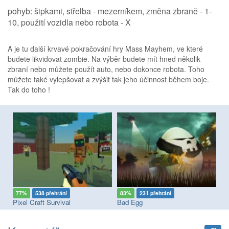
pohyb: šipkami, střelba - mezerníkem, změna zbraně - 1-
10, použití vozidla nebo robota - X
A je tu další krvavé pokračování hry Mass Mayhem, ve které
budete likvidovat zombie. Na výběr budete mít hned několik
zbraní nebo můžete použít auto, nebo dokonce robota. Toho
můžete také vylepšovat a zvýšit tak jeho účinnost během boje.
Tak do toho !
77%
538 přehrání
83%
231 přehrání
8
Pixel Craft Survival
Bad Egg
Zo