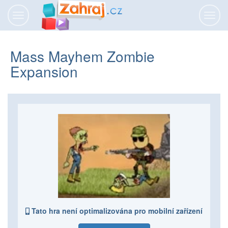
Přepnout
Přepn
navigaci
navig
Mass Mayhem Zombie
Expansion
Tato hra není optimalizována pro mobilní zařízení