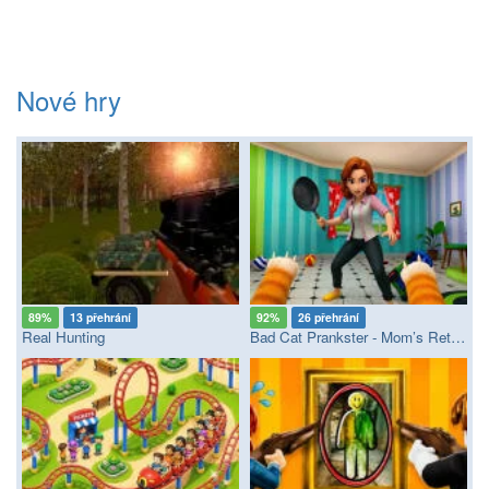
Nové hry
89%
13 přehrání
92%
26 přehrání
Real Hunting
Bad Cat Prankster - Mom’s Return