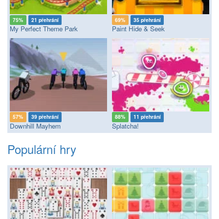
75%
21 přehrání
69%
35 přehrání
My Perfect Theme Park
Paint Hide & Seek
57%
39 přehrání
88%
11 přehrání
Downhill Mayhem
Splatcha!
Populární hry