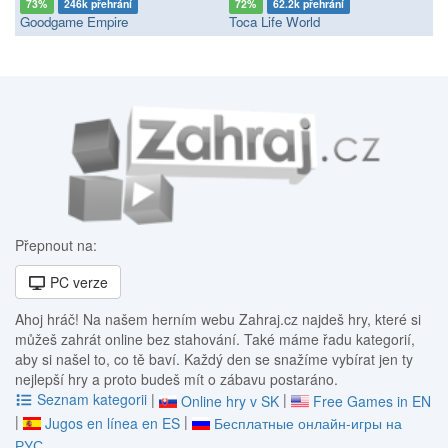
73%
246k přehrání
72%
62.2k přehrání
Goodgame Empire
Toca Life World
Přepnout na:
PC verze
Ahoj hráč! Na našem herním webu Zahraj.cz najdeš hry, které si
můžeš zahrát online bez stahování. Také máme řadu kategorií,
aby si našel to, co tě baví. Každý den se snažíme vybírat jen ty
nejlepší hry a proto budeš mít o zábavu postaráno.
Seznam kategorii
|
|
Online hry v SK
Free Games in EN
|
|
Jugos en línea en ES
Бесплатные онлайн-игры на
РУС