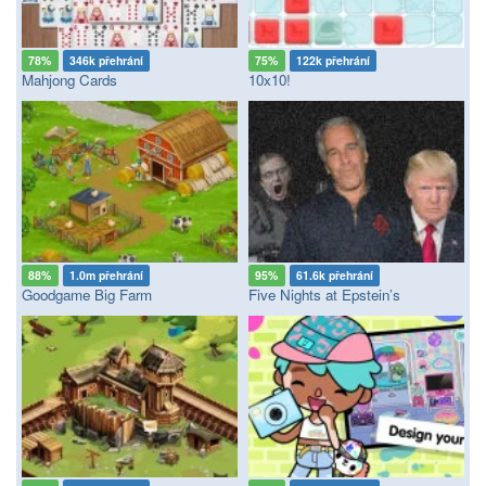
78%
346k přehrání
75%
122k přehrání
Mahjong Cards
10x10!
88%
1.0m přehrání
95%
61.6k přehrání
Goodgame Big Farm
Five Nights at Epstein’s