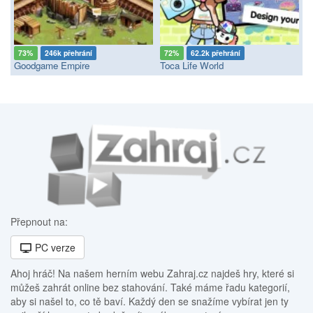
73%
246k přehrání
72%
62.2k přehrání
Goodgame Empire
Toca Life World
Přepnout na:
PC verze
Ahoj hráč! Na našem herním webu Zahraj.cz najdeš hry, které si
můžeš zahrát online bez stahování. Také máme řadu kategorií,
aby si našel to, co tě baví. Každý den se snažíme vybírat jen ty