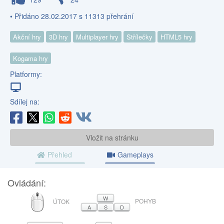
• Přidáno 28.02.2017 s 11313 přehrání
Akční hry
3D hry
Multiplayer hry
Střílečky
HTML5 hry
Kogama hry
Platformy:
Sdílej na:
Vložit na stránku
Přehled
Gameplays
Ovládání:
MYŠ
W
POHYB
ÚTOK
A
S
D