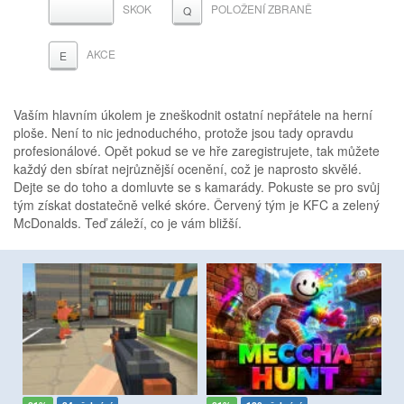
SKOK
POLOŽENÍ ZBRANĚ
MEZERNÍK
Q
AKCE
E
Vaším hlavním úkolem je zneškodnit ostatní nepřátele na herní
ploše. Není to nic jednoduchého, protože jsou tady opravdu
profesionálové. Opět pokud se ve hře zaregistrujete, tak můžete
každý den sbírat nejrůznější ocenění, což je naprosto skvělé.
Dejte se do toho a domluvte se s kamarády. Pokuste se pro svůj
tým získat dostatečně velké skóre. Červený tým je KFC a zelený
McDonalds. Teď záleží, co je vám bližší.