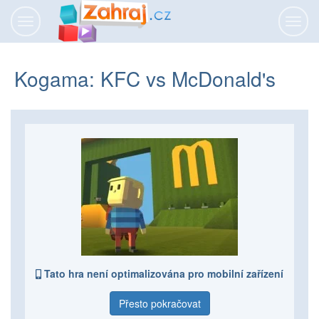
Přepnout
Přepn
navigaci
navig
Kogama: KFC vs McDonald's
Tato hra není optimalizována pro mobilní zařízení
Přesto pokračovat