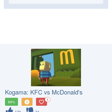
Kogama: KFC vs McDonald's
1
84%
129
24