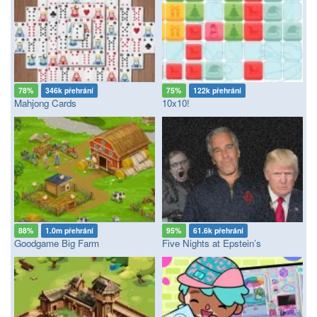
78%
346k přehrání
75%
122k přehrání
Mahjong Cards
10x10!
88%
1.0m přehrání
95%
61.6k přehrání
Goodgame Big Farm
Five Nights at Epstein’s