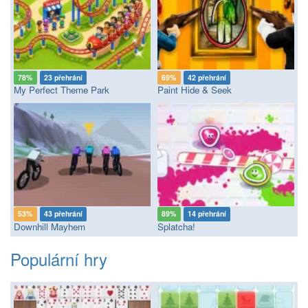
78%
23 přehrání
69%
42 přehrání
My Perfect Theme Park
Paint Hide & Seek
53%
43 přehrání
89%
14 přehrání
Downhill Mayhem
Splatcha!
Populární hry