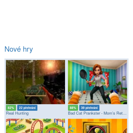
Nové hry
82%
22 přehrání
88%
39 přehrání
Real Hunting
Bad Cat Prankster - Mom’s Return