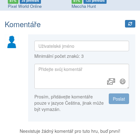
81%
120 přehrání
88%
230 přehrání
Meccha Hunt
Meccha Chameleon
Komentáře
Minimální počet znaků: 3
😄
Prosím, přidávejte komentáře
Poslat
pouze v jazyce Čeština, jinak může
být vymazán.
Neexistuje žádný komentář pro tuto hru, buď první!