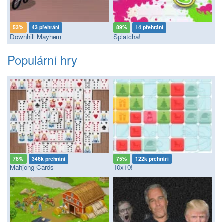
53%
43 přehrání
89%
14 přehrání
Downhill Mayhem
Splatcha!
Populární hry
78%
346k přehrání
75%
122k přehrání
Mahjong Cards
10x10!