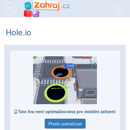
Přepnout
Přepn
navigaci
navig
Hole.io
Tato hra není optimalizována pro mobilní zařízení
Přesto pokračovat