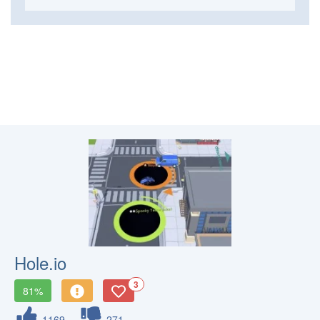
Hole.io
3
81%
1169
271