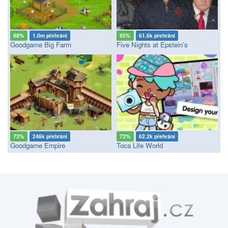
88%
1.0m přehrání
95%
61.6k přehrání
Goodgame Big Farm
Five Nights at Epstein’s
73%
246k přehrání
72%
62.2k přehrání
Goodgame Empire
Toca Life World