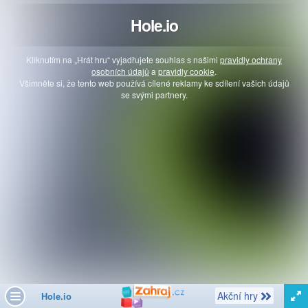
Hole.io
Kliknutím na „Hrát hru“ vyjadřujete souhlas s našimi
pravidly ochrany
osobních údajů
a
pravidly cookie
.
Všimněte si, že tento web používá cílené reklamy ke sdílení vašich údajů
se svými partnery.
Další
Akční hry
Hole.io
Toggle