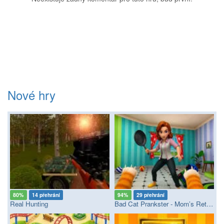
Nové hry
80%
14 přehrání
94%
29 přehrání
Real Hunting
Bad Cat Prankster - Mom’s Return