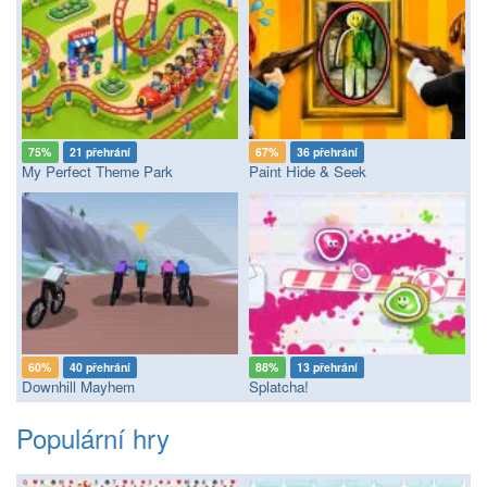
75%
21 přehrání
67%
36 přehrání
My Perfect Theme Park
Paint Hide & Seek
60%
40 přehrání
88%
13 přehrání
Downhill Mayhem
Splatcha!
Populární hry