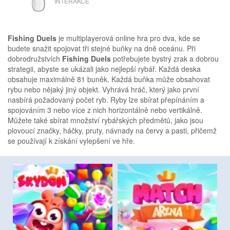
INTERAKCE
Fishing Duels
je multiplayerová online hra pro dva, kde se
budete snažit spojovat tři stejné buňky na dně oceánu. Při
dobrodružstvích
Fishing Duels
potřebujete bystrý zrak a dobrou
strategii, abyste se ukázali jako nejlepší rybář. Každá deska
obsahuje maximálně 81 buněk. Každá buňka může obsahovat
rybu nebo nějaký jiný objekt. Vyhrává hráč, který jako první
nasbírá požadovaný počet ryb. Ryby lze sbírat přepínáním a
spojováním 3 nebo více z nich horizontálně nebo vertikálně.
Můžete také sbírat množství rybářských předmětů, jako jsou
plovoucí značky, háčky, pruty, návnady na červy a pasti, přičemž
se používají k získání vylepšení ve hře.