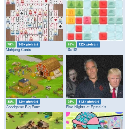
78%
346k přehrání
75%
122k přehrání
Mahjong Cards
10x10!
88%
1.0m přehrání
95%
61.6k přehrání
Goodgame Big Farm
Five Nights at Epstein’s