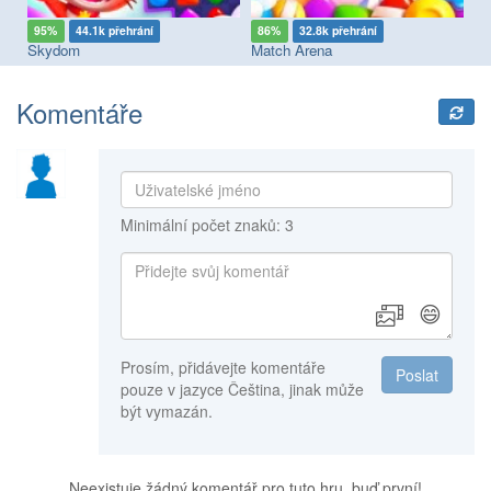
95%
44.1k přehrání
86%
32.8k přehrání
7
Skydom
Match Arena
Dy
Komentáře
Minimální počet znaků: 3
😄
Prosím, přidávejte komentáře
Poslat
pouze v jazyce Čeština, jinak může
být vymazán.
Neexistuje žádný komentář pro tuto hru, buď první!