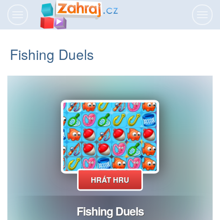
Přepnout
Přepn
navigaci
navig
Fishing Duels