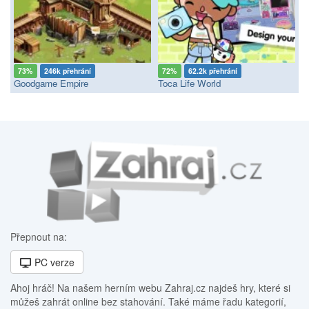
73%
246k přehrání
72%
62.2k přehrání
Goodgame Empire
Toca Life World
Přepnout na:
PC verze
Ahoj hráč! Na našem herním webu Zahraj.cz najdeš hry, které si
můžeš zahrát online bez stahování. Také máme řadu kategorií,