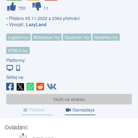
755
11
• Přidáno 05.11.2022 s 2364 přehrání
• Vývojář:
LazyLand
Logické hry
Multiplayer hry
Spojování hry
Rybářské hry
HTML5 hry
Platformy:
Sdílej na:
Vložit na stránku
Přehled
Gameplays
Ovládání:
MYŠ