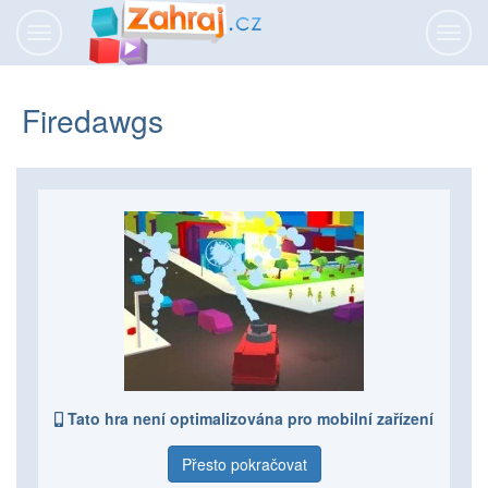
Přepnout
Přepn
navigaci
navig
Firedawgs
Tato hra není optimalizována pro mobilní zařízení
Přesto pokračovat