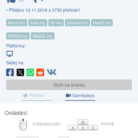
• Přidáno 12.11.2016 s 3730 přehrání
Akční hry
Auta hry
3D hry
Závodní hry
Hasiči hry
HTML5 hry
WebGL hry
Platformy:
Sdílej na:
Vložit na stránku
Přehled
Gameplays
Ovládání:
MYŠ
W
POHYB
STŘÍKÁNÍ VODY
A
S
D