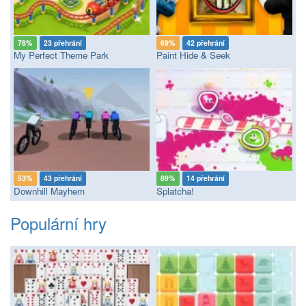
78%
23 přehrání
69%
42 přehrání
My Perfect Theme Park
Paint Hide & Seek
53%
43 přehrání
89%
14 přehrání
Downhill Mayhem
Splatcha!
Populární hry