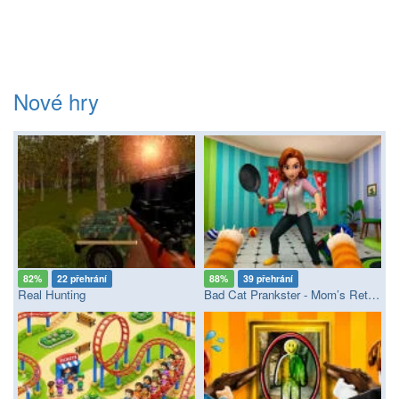
Nové hry
82%
22 přehrání
88%
39 přehrání
Real Hunting
Bad Cat Prankster - Mom’s Return