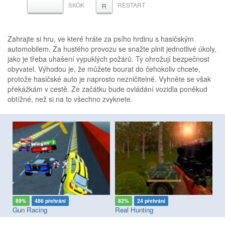
SKOK
RESTART
MEZERNÍK
R
Zahrajte si hru, ve které hráte za psího hrdinu s hasičským
automobilem. Za hustého provozu se snažte plnit jednotlivé úkoly,
jako je třeba uhašení vypuklých požárů. Ty ohrožují bezpečnost
obyvatel. Výhodou je, že můžete bourat do čehokoliv chcete,
protože hasičské auto je naprosto nezničitelné. Vyhněte se však
překážkám v cestě. Ze začátku bude ovládání vozidla poněkud
obtížné, než si na to všechno zvyknete.
89%
486 přehrání
82%
24 přehrání
9
ad Paradise: The Road Warrior
Gun Racing
Real Hunting
Ra