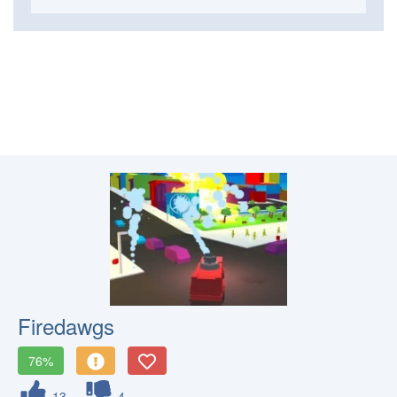
Firedawgs
76%
13
4