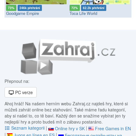
73%
246k přehrání
72%
62.2k přehrání
Goodgame Empire
Toca Life World
Přepnout na:
PC verze
Ahoj hráč! Na našem herním webu Zahraj.cz najdeš hry, které si
můžeš zahrát online bez stahování. Také máme řadu kategorií,
aby si našel to, co tě baví. Každý den se snažíme vybírat jen ty
nejlepší hry a proto budeš mít o zábavu postaráno.
Seznam kategorii
|
|
Online hry v SK
Free Games in EN
|
|
Jugos en línea en ES
Бесплатные онлайн-игры на