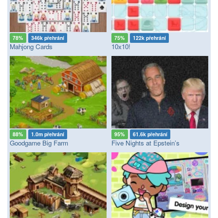
78%
346k přehrání
75%
122k přehrání
Mahjong Cards
10x10!
88%
1.0m přehrání
95%
61.6k přehrání
Goodgame Big Farm
Five Nights at Epstein’s