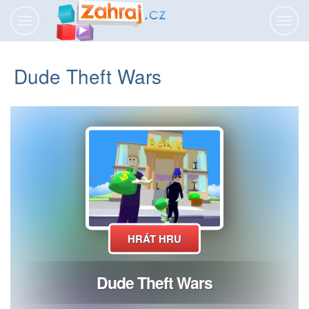
Přepnout
Přepn
navigaci
navig
Dude Theft Wars