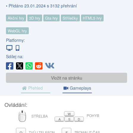
• Přidáno 23.01.2024 s 3132 přehrání
Akční hry
3D hry
Gta hry
Střílečky
HTML5 hry
WebGL hry
Platformy:
Sdílej na:
Vložit na stránku
Přehled
Gameplays
Ovládání:
MYŠ
W
POHYB
STŘELBA
A
S
D
TVŮJ TELEFON
ZPOMALIT ČAS
Q
F