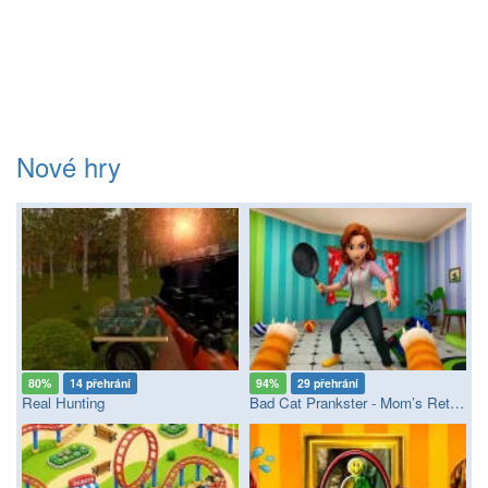
Nové hry
80%
14 přehrání
94%
29 přehrání
Real Hunting
Bad Cat Prankster - Mom’s Return