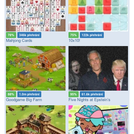
78%
346k přehrání
75%
122k přehrání
Mahjong Cards
10x10!
88%
1.0m přehrání
95%
61.6k přehrání
Goodgame Big Farm
Five Nights at Epstein’s