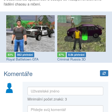
řádění chaosu a ničení.
83%
862 přehrání
87%
8.8k přehrání
6
Royal Battletown GTA
Criminal Russia 3D
Pa
Komentáře
Minimální počet znaků: 3