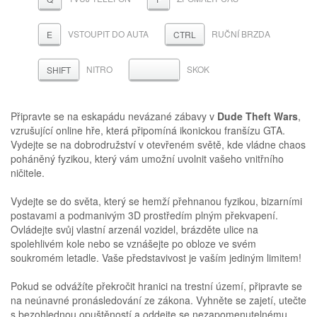
VSTOUPIT DO AUTA
RUČNÍ BRZDA
E
CTRL
NITRO
SKOK
MEZERNÍK
SHIFT
Připravte se na eskapádu nevázané zábavy v
Dude Theft Wars
,
vzrušující online hře, která připomíná ikonickou franšízu GTA.
Vydejte se na dobrodružství v otevřeném světě, kde vládne chaos
poháněný fyzikou, který vám umožní uvolnit vašeho vnitřního
ničitele.
Vydejte se do světa, který se hemží přehnanou fyzikou, bizarními
postavami a podmanivým 3D prostředím plným překvapení.
Ovládejte svůj vlastní arzenál vozidel, brázděte ulice na
spolehlivém kole nebo se vznášejte po obloze ve svém
soukromém letadle. Vaše představivost je vaším jediným limitem!
Pokud se odvážíte překročit hranici na trestní území, připravte se
na neúnavné pronásledování ze zákona. Vyhněte se zajetí, utečte
s bezohlednou opuštěností a oddejte se nezapomenutelnému