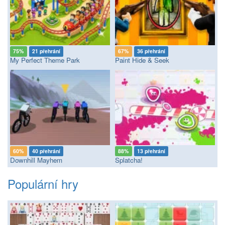
75%
21 přehrání
67%
36 přehrání
My Perfect Theme Park
Paint Hide & Seek
60%
40 přehrání
88%
13 přehrání
Downhill Mayhem
Splatcha!
Populární hry