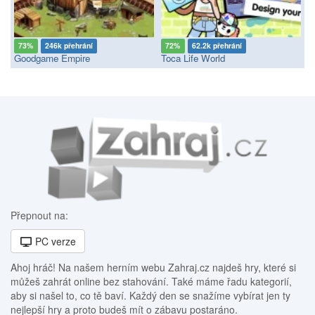
73%
246k přehrání
72%
62.2k přehrání
Goodgame Empire
Toca Life World
Přepnout na:
PC verze
Ahoj hráč! Na našem herním webu Zahraj.cz najdeš hry, které si
můžeš zahrát online bez stahování. Také máme řadu kategorií,
aby si našel to, co tě baví. Každý den se snažíme vybírat jen ty
nejlepší hry a proto budeš mít o zábavu postaráno.