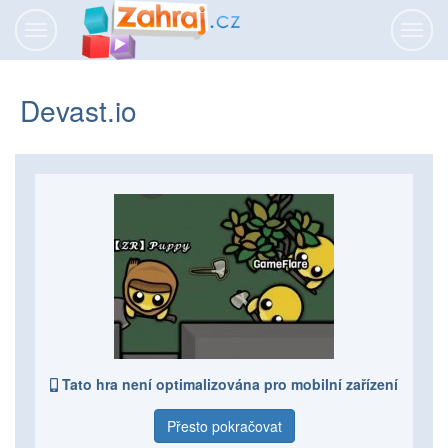
Přepnout
Přepn
navigaci
navig
Devast.io
Tato hra není optimalizována pro mobilní zařízení
Přesto pokračovat