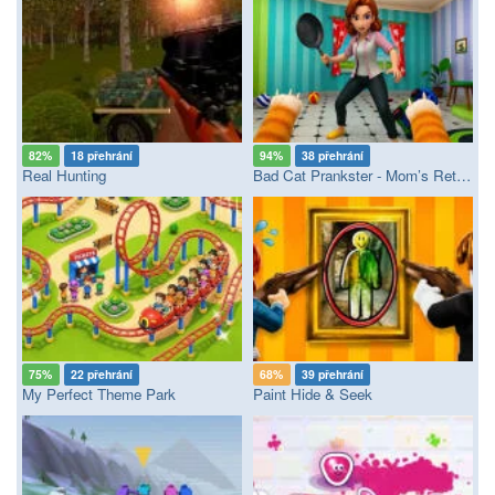
82%
18 přehrání
94%
38 přehrání
Real Hunting
Bad Cat Prankster - Mom’s Return
75%
22 přehrání
68%
39 přehrání
My Perfect Theme Park
Paint Hide & Seek