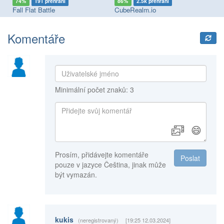
74%
191 přehrání
86%
2.5k přehrání
7
Fall Flat Battle
CubeRealm.io
Mo
Komentáře
Minimální počet znaků: 3
😄
Prosím, přidávejte komentáře
Poslat
pouze v jazyce Čeština, jinak může
být vymazán.
kukis
(neregistrovaný)
[19:25 12.03.2024]