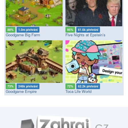
88%
1.0m přehrání
95%
61.6k přehrání
Goodgame Big Farm
Five Nights at Epstein’s
73%
246k přehrání
72%
62.2k přehrání
Goodgame Empire
Toca Life World