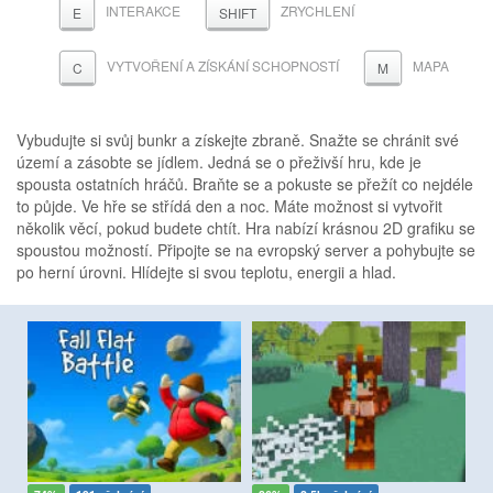
INTERAKCE
ZRYCHLENÍ
E
SHIFT
VYTVOŘENÍ A ZÍSKÁNÍ SCHOPNOSTÍ
MAPA
C
M
Vybudujte si svůj bunkr a získejte zbraně. Snažte se chránit své
území a zásobte se jídlem. Jedná se o přeživší hru, kde je
spousta ostatních hráčů. Braňte se a pokuste se přežít co nejdéle
to půjde. Ve hře se střídá den a noc. Máte možnost si vytvořit
několik věcí, pokud budete chtít. Hra nabízí krásnou 2D grafiku se
spoustou možností. Připojte se na evropský server a pohybujte se
po herní úrovni. Hlídejte si svou teplotu, energii a hlad.