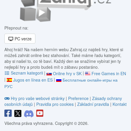
Přepnout na:
PC verze
Ahoj hráč! Na našem herním webu Zahraj.cz najdeš hry, které si
můžeš zahrát online bez stahování. Také máme řadu kategorií,
aby si našel to, co tě baví. Každý den se snažíme vybírat jen ty
nejlepší hry a proto budeš mít o zábavu postaráno.
Seznam kategorii
|
|
Online hry v SK
Free Games in EN
|
|
Jugos en línea en ES
Бесплатные онлайн-игры на
РУС
Hry pro vaše webové stránky
|
Preference
|
Zásady ochrany
osobních údajů
|
Pravidla pro cookies
|
Základní pravidla
|
Kontakt
Všechna práva vyhrazena. Copyright © 2026.