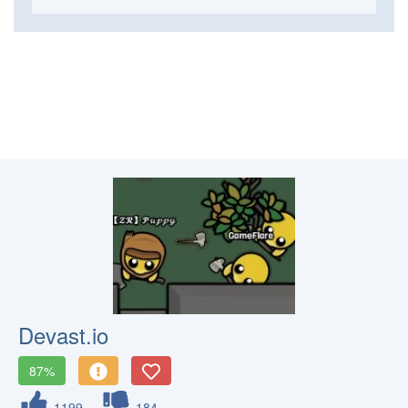
Devast.io
87%
1199
184