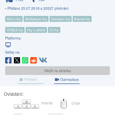
• Přidáno 25.07.2018 s 20527 přehrání
Akční hry
Multiplayer hry
Stavební hry
Bojové hry
HTML5 hry
Hry o přežití
IO hry
Platformy:
Sdílej na:
Vložit na stránku
Přehled
Gameplays
Ovládání:
MYŠ
W
POHYB
ÚTOK
A
S
D