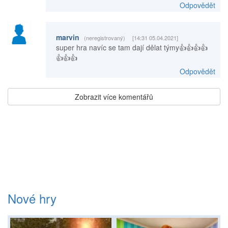
Odpovědět
marvin
(neregistrovaný)
[14:31 05.04.2021]
super hra navíc se tam dají dělat týmy👍👍👍👍
👍👍👍
Odpovědět
Zobrazit více komentářů
Nové hry