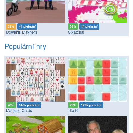
53%
41 přehrání
89%
14 přehrání
Downhill Mayhem
Splatcha!
Populární hry
78%
346k přehrání
75%
122k přehrání
Mahjong Cards
10x10!