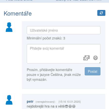
Komentáře
Minimální počet znaků: 3
😄
Prosím, přidávejte komentáře
Poslat
pouze v jazyce Čeština, jinak může
být vymazán.
petr
(neregistrovaný)
[15:16 10.01.2020]
nejdobrejši hra na s větě😎😆😆