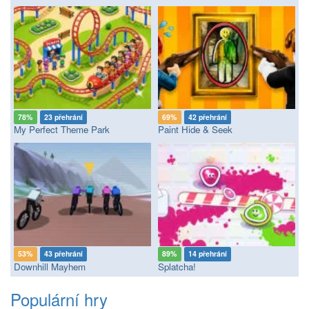
78%
23 přehrání
69%
42 přehrání
My Perfect Theme Park
Paint Hide & Seek
53%
43 přehrání
89%
14 přehrání
Downhill Mayhem
Splatcha!
Populární hry