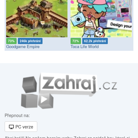
73%
246k přehrání
72%
62.2k přehrání
Goodgame Empire
Toca Life World
Přepnout na:
PC verze
Ahoj hráč! Na našem herním webu Zahraj.cz najdeš hry, které si