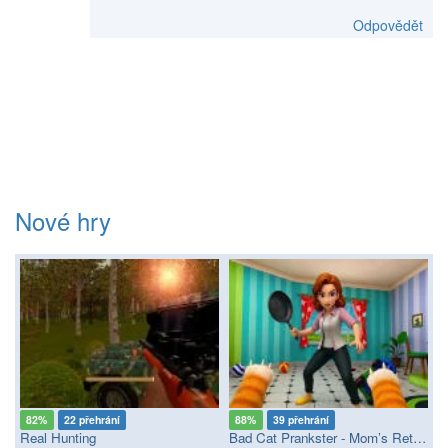
Odpovědět
Nové hry
82%
22 přehrání
88%
39 přehrání
Real Hunting
Bad Cat Prankster - Mom’s Return