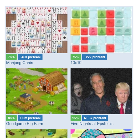
78%
346k přehrání
75%
122k přehrání
Mahjong Cards
10x10!
88%
1.0m přehrání
95%
61.6k přehrání
Goodgame Big Farm
Five Nights at Epstein’s