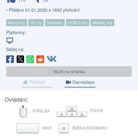
• Přidáno 01.01.2020 s 1892 přehrání
Akční hry
3D hry
Střílečky
HTML5 hry
WebGL hry
Platformy:
Sdílej na:
Vložit na stránku
Přehled
Gameplays
Ovládání:
MYŠ
W
POHYB
STŘELBA
A
S
D
SKOK
ZMĚNA ZÁSOBNÍKU
MEZERNÍK
R