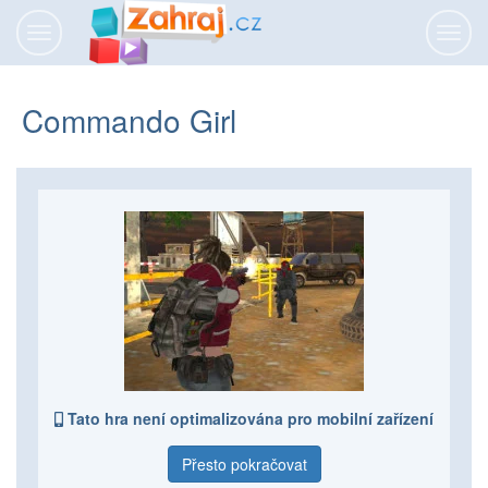
Přepnout
Přepn
navigaci
navig
Commando Girl
Tato hra není optimalizována pro mobilní zařízení
Přesto pokračovat