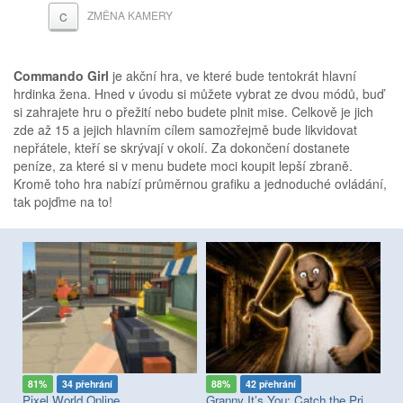
ZMĚNA KAMERY
C
Commando Girl
je akční hra, ve které bude tentokrát hlavní
hrdinka žena. Hned v úvodu si můžete vybrat ze dvou módů, buď
si zahrajete hru o přežití nebo budete plnit mise. Celkově je jich
zde až 15 a jejich hlavním cílem samozřejmě bude likvidovat
nepřátele, kteří se skrývají v okolí. Za dokončení dostanete
peníze, za které si v menu budete moci koupit lepší zbraně.
Kromě toho hra nabízí průměrnou grafiku a jednoduché ovládání,
tak pojďme na to!
81%
34 přehrání
88%
42 přehrání
8
Pixel World Online
Granny It’s You: Catch the Prisoner
Ba