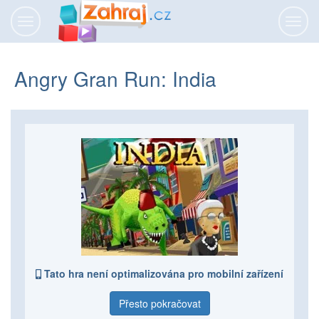
Přepnout
Přepn
navigaci
navig
Angry Gran Run: India
Tato hra není optimalizována pro mobilní zařízení
Přesto pokračovat