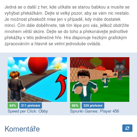
Jedná se o další z her, kde utíkáte se starou babkou a musíte se
vyhýbat překážkám. Dejte si velký pozor, aby se vám nic nestalo.
Je možnost přeskočit mise jen v případě, kdy máte dostatek
mincí. Čím dále doběhnete, tak tím lépe pro vás, jelikož obdržíte
mnohem větší skóre. Dejte se do toho a překonávejte jednotlivé
překážky v této jedinečné hře. Hra disponuje hezkým grafickým
zpracováním a hlavně se velmi jednoduše ovládá.
84%
311 přehrání
86%
329 přehrání
8
Speed per Click: Obby
Sprunki Games: Player 456
Komentáře