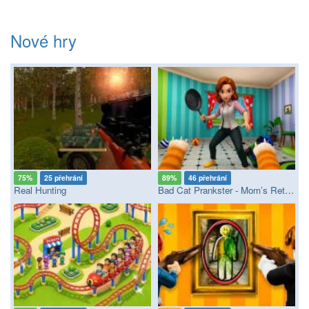
Nové hry
75%
25 přehrání
89%
46 přehrání
Real Hunting
Bad Cat Prankster - Mom’s Return