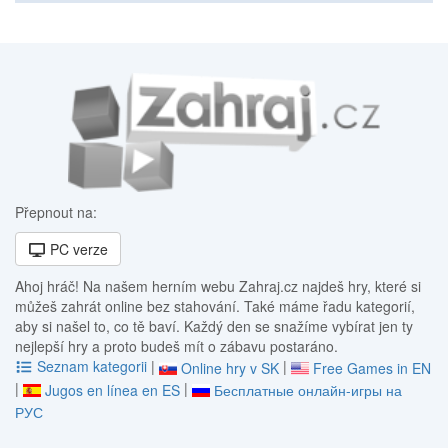
Přepnout na:
PC verze
Ahoj hráč! Na našem herním webu Zahraj.cz najdeš hry, které si
můžeš zahrát online bez stahování. Také máme řadu kategorií,
aby si našel to, co tě baví. Každý den se snažíme vybírat jen ty
nejlepší hry a proto budeš mít o zábavu postaráno.
Seznam kategorii
|
|
Online hry v SK
Free Games in EN
|
|
Jugos en línea en ES
Бесплатные онлайн-игры на
РУС