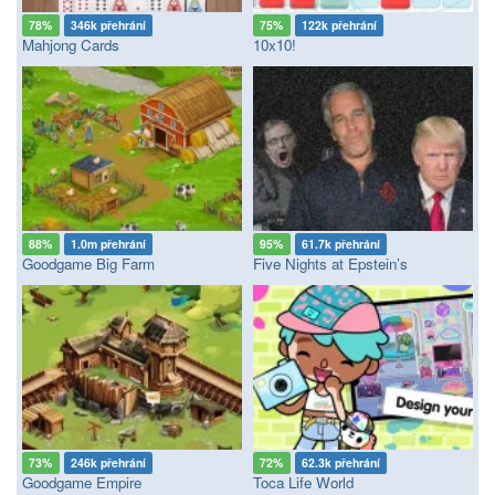
78%
346k přehrání
75%
122k přehrání
Mahjong Cards
10x10!
88%
1.0m přehrání
95%
61.7k přehrání
Goodgame Big Farm
Five Nights at Epstein’s
73%
246k přehrání
72%
62.3k přehrání
Goodgame Empire
Toca Life World