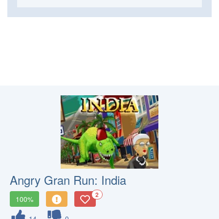
Angry Gran Run: India
2
100%
14
0