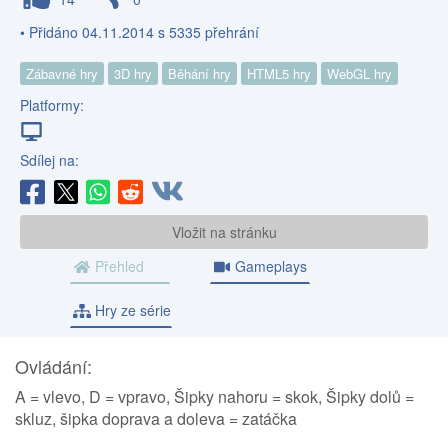
• Přidáno 04.11.2014 s 5335 přehrání
Zábavné hry
3D hry
Běhání hry
HTML5 hry
WebGL hry
Platformy:
Sdílej na:
Vložit na stránku
Přehled
Gameplays
Hry ze série
Ovládání:
A = vlevo, D = vpravo, Šipky nahoru = skok, Šipky dolů =
skluz, šipka doprava a doleva = zatáčka