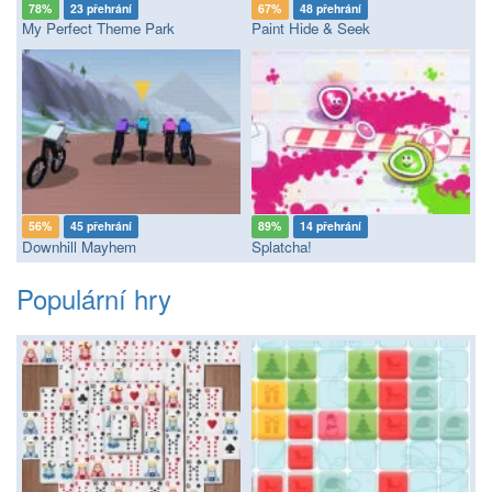
78%
23 přehrání
67%
48 přehrání
My Perfect Theme Park
Paint Hide & Seek
56%
45 přehrání
89%
14 přehrání
Downhill Mayhem
Splatcha!
Populární hry