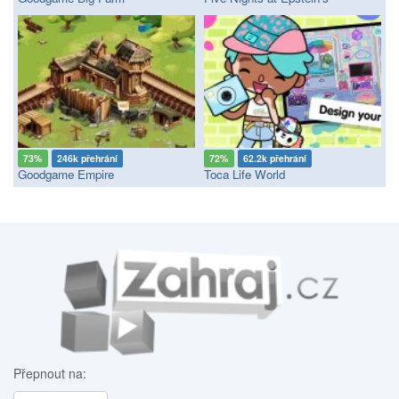
73%
246k přehrání
72%
62.2k přehrání
Goodgame Empire
Toca Life World
Přepnout na: