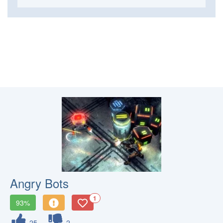
Angry Bots
1
93%
25
2