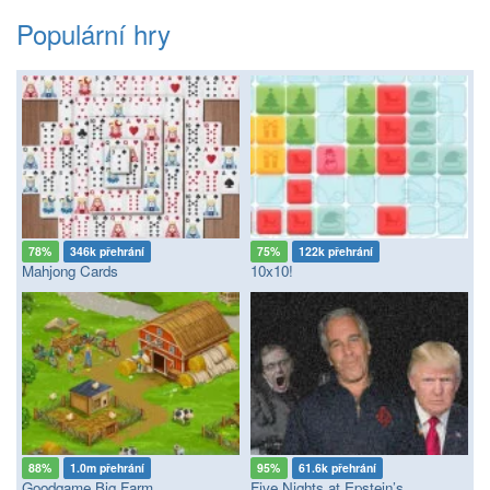
Populární hry
78%
346k přehrání
75%
122k přehrání
Mahjong Cards
10x10!
88%
1.0m přehrání
95%
61.6k přehrání
Goodgame Big Farm
Five Nights at Epstein’s