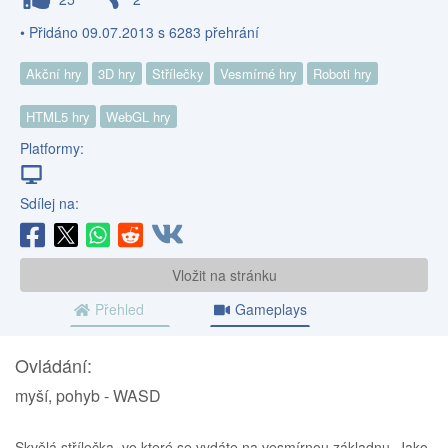
• Přidáno 09.07.2013 s 6283 přehrání
Akční hry
3D hry
Střílečky
Vesmírné hry
Roboti hry
HTML5 hry
WebGL hry
Platformy:
Sdílej na:
Vložit na stránku
Přehled
Gameplays
Ovládání:
myší, pohyb - WASD
Skvělá střílečka, ve které se vydáte na vesmírnou základnu. Jako