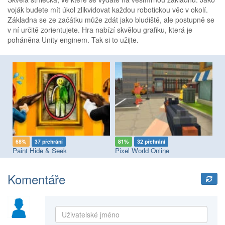
voják budete mít úkol zlikvidovat každou robotickou věc v okolí.
Základna se ze začátku může zdát jako bludiště, ale postupně se
v ní určitě zorientujete. Hra nabízí skvělou grafiku, která je
poháněna Unity enginem. Tak si to užijte.
68%
37 přehrání
81%
32 přehrání
8
Paint Hide & Seek
Pixel World Online
Komentáře