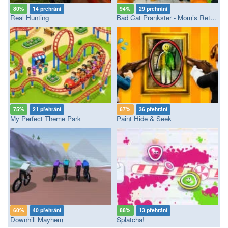
80%
14 přehrání
94%
29 přehrání
Real Hunting
Bad Cat Prankster - Mom’s Return
75%
21 přehrání
67%
36 přehrání
My Perfect Theme Park
Paint Hide & Seek
60%
40 přehrání
88%
13 přehrání
Downhill Mayhem
Splatcha!