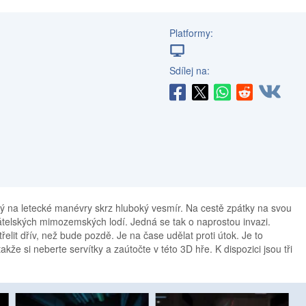
Platformy:
Sdílej na:
čený na letecké manévry skrz hluboký vesmír. Na cestě zpátky na svou
telských mimozemských lodí. Jedná se tak o naprostou invazi.
řelit dřív, než bude pozdě. Je na čase udělat proti útok. Je to
e si neberte servítky a zaútočte v této 3D hře. K dispozici jsou tři