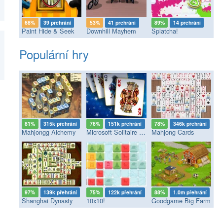
68%
39 přehrání
53%
41 přehrání
89%
14 přehrání
Paint Hide & Seek
Downhill Mayhem
Splatcha!
Populární hry
81%
315k přehrání
76%
151k přehrání
78%
346k přehrání
Mahjongg Alchemy
Microsoft Solitaire Collection
Mahjong Cards
97%
139k přehrání
75%
122k přehrání
88%
1.0m přehrání
Shanghai Dynasty
10x10!
Goodgame Big Farm