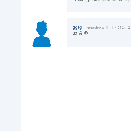
ggtg
(neregistrovaný)
[14:05 21.12
gg 😀 😀