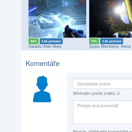
í
89%
5.6k přehrání
70%
3.8k přehrání
adron
Galactic Alien Mars
Space Merchants: Arena
Komentáře
Minimální počet znaků: 3
Prosím, přidávejte komentáře p