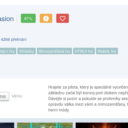
asion
87%
s 4266 přehrání
tající hry
Střílečky
Mimozemšťané hry
HTML5 hry
WebGL hry
Hrajete za pilota, který je speciálně vycvi
základnu začal být konvoj pod útokem nepřá
MENU
TAB
Dávejte si pozor a pokuste se protivníky sest
opravdu válka mezi vámi a mimozemšťany, takž
herní módy.