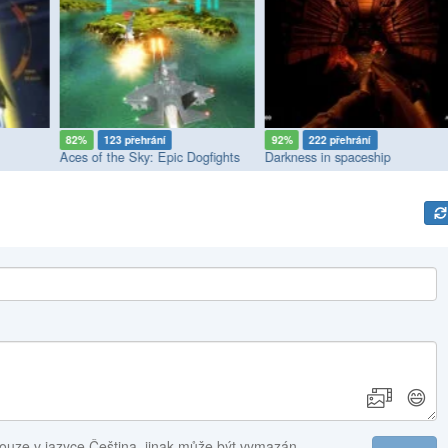
82%
123 přehrání
92%
222 přehrání
Aces of the Sky: Epic Dogfights
Darkness in spaceship
😄
ouze v jazyce Čeština, jinak může být vymazán.