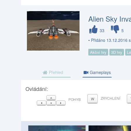
Alien Sky Inv
33
5
• Přidáno 13.12.2016 
Akční hry
3D hry
Lé
Přehled
Gameplays
Ovládání:
NAHORU
ZRYCHLENÍ
W
POHYB
VLEVO
DOLŮ
VPRAVO