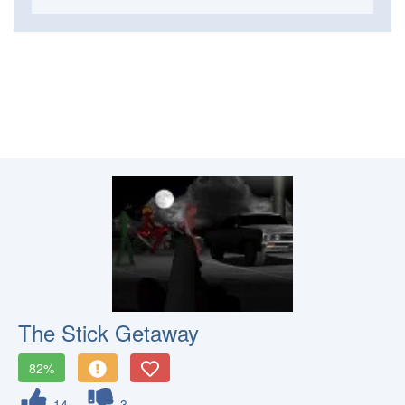
The Stick Getaway
82%
14
3