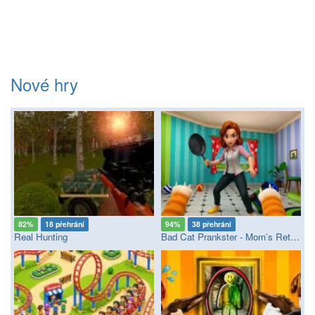
Nové hry
82%
18 přehrání
94%
38 přehrání
Real Hunting
Bad Cat Prankster - Mom’s Return