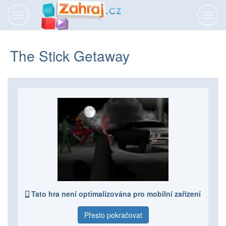
Přepnout
Přepn
navigaci
navig
The Stick Getaway
Tato hra není optimalizována pro mobilní zařízení
Přesto pokračovat