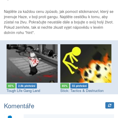
Najděte za každou cenu způsob, jak pomoct stickmanovi, který se
jmenuje Haze, v boji proti gangu. Najděte cestičku k tomu, aby
zůstal na živu. Pokračujte neustále dále a bojujte o svůj holý život.
Pokud zemřete, tak si nechte zkusit vyjet nápovědu v levém
dolním rohu "hint".
85%
2.8k přehrání
85%
55 přehrání
8
Tough Life Gang Land
Stick: Tactics & Destruction
Ho
Komentáře