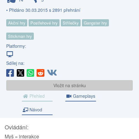
• Přidáno 30.03.2015 s 2891 přehrání
Akční hry
Postřehové hry
Střílečky
Gangster hry
Stickman hry
Platformy:
Sdílej na:
Vložit na stránku
Přehled
Gameplays
Návod
Ovládání:
Myš = interakce