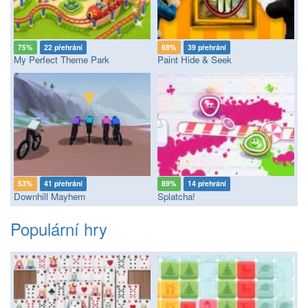
75%
22 přehrání
68%
39 přehrání
My Perfect Theme Park
Paint Hide & Seek
53%
41 přehrání
89%
14 přehrání
Downhill Mayhem
Splatcha!
Populární hry