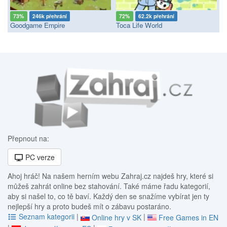
73%
246k přehrání
72%
62.2k přehrání
Goodgame Empire
Toca Life World
Přepnout na:
PC verze
Ahoj hráč! Na našem herním webu Zahraj.cz najdeš hry, které si
můžeš zahrát online bez stahování. Také máme řadu kategorií,
aby si našel to, co tě baví. Každý den se snažíme vybírat jen ty
nejlepší hry a proto budeš mít o zábavu postaráno.
Seznam kategorii
|
|
Online hry v SK
Free Games in EN