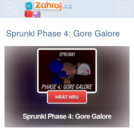
Přepnout
Přepn
navigaci
navig
Sprunki Phase 4: Gore Galore