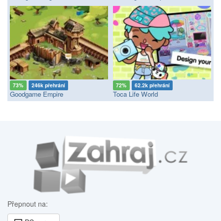
73%
246k přehrání
72%
62.2k přehrání
Goodgame Empire
Toca Life World
Přepnout na: