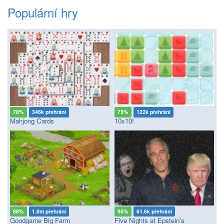
Populární hry
78%
346k přehrání
75%
122k přehrání
Mahjong Cards
10x10!
88%
1.0m přehrání
95%
61.6k přehrání
Goodgame Big Farm
Five Nights at Epstein’s