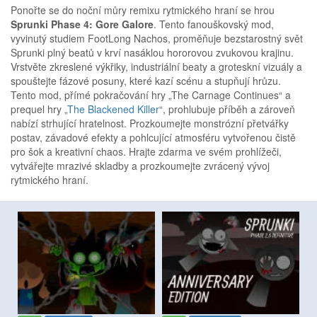
Ponořte se do noční můry remixu rytmického hraní se hrou
Sprunki Phase 4: Gore Galore
. Tento fanouškovský mod,
vyvinutý studiem FootLong Nachos, proměňuje bezstarostný svět
Sprunki plný beatů v krví nasáklou hororovou zvukovou krajinu.
Vrstvěte zkreslené výkřiky, industriální beaty a groteskní vizuály a
spouštejte fázové posuny, které kazí scénu a stupňují hrůzu.
Tento mod, přímé pokračování hry „The Carnage Continues“ a
prequel hry „
The Blackened Killer
“, prohlubuje příběh a zároveň
nabízí strhující hratelnost. Prozkoumejte monstrózní přetvářky
postav, závadové efekty a pohlcující atmosféru vytvořenou čistě
pro šok a kreativní chaos. Hrajte zdarma ve svém prohlížeči,
vytvářejte mrazivé skladby a prozkoumejte zvrácený vývoj
rytmického hraní.