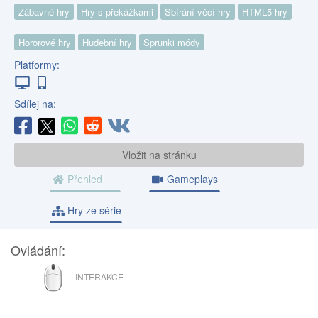
Zábavné hry
Hry s překážkami
Sbírání věcí hry
HTML5 hry
Hororové hry
Hudební hry
Sprunki módy
Platformy:
Sdílej na:
Vložit na stránku
Přehled
Gameplays
Hry ze série
Ovládání:
MYŠ
INTERAKCE