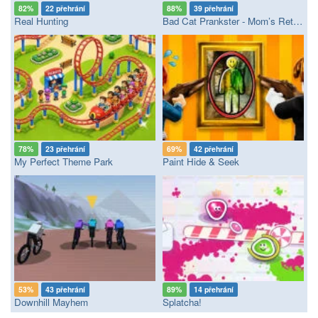
82%
22 přehrání
88%
39 přehrání
Real Hunting
Bad Cat Prankster - Mom’s Return
78%
23 přehrání
69%
42 přehrání
My Perfect Theme Park
Paint Hide & Seek
53%
43 přehrání
89%
14 přehrání
Downhill Mayhem
Splatcha!