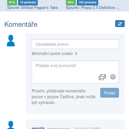
91%
18 přehrání
96%
183 přehrání
9
Sprunki Megaswap (Footlong's Take)
Sprunki Shifted Pepper’s Take
Sprunki: Phase 2.5 Definitive Edition
Sp
Komentáře
Minimální počet znaků: 3
😄
Prosím, přidávejte komentáře
Poslat
pouze v jazyce Čeština, jinak může
být vymazán.
wenda
(neregistrovaný)
[13:24 04.12.2025]