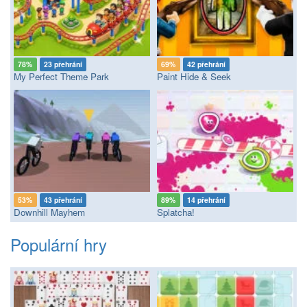
78%
23 přehrání
69%
42 přehrání
My Perfect Theme Park
Paint Hide & Seek
53%
43 přehrání
89%
14 přehrání
Downhill Mayhem
Splatcha!
Populární hry