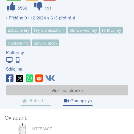
5566
191
• Přidáno 01.12.2024 s 613 přehrání
Zábavné hry
Hry s překážkami
Sbírání věcí hry
HTML5 hry
Hudební hry
Sprunki módy
Platformy:
Sdílej na:
Vložit na stránku
Přehled
Gameplays
Ovládání:
MYŠ
INTERAKCE