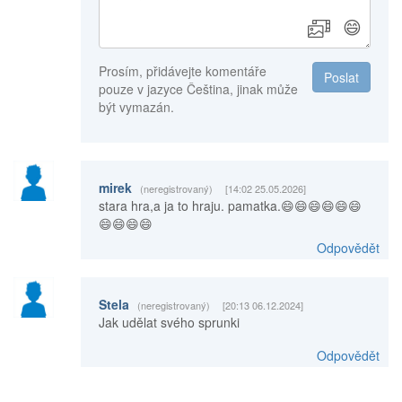
😄
Prosím, přidávejte komentáře
Poslat
pouze v jazyce Čeština, jinak může
být vymazán.
mirek
(neregistrovaný)
[14:02 25.05.2026]
stara hra,a ja to hraju. pamatka.😄😄😄😄😄😄
😄😄😄😄
Odpovědět
Stela
(neregistrovaný)
[20:13 06.12.2024]
Jak udělat svého sprunki
Odpovědět