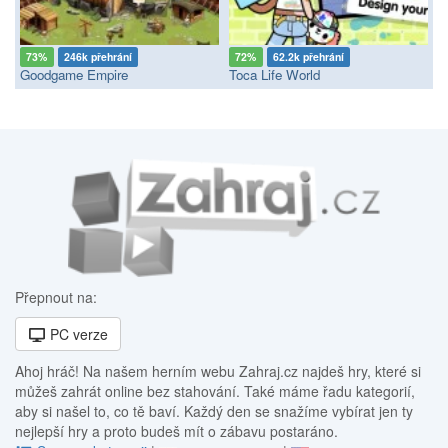
73%
246k přehrání
72%
62.2k přehrání
Goodgame Empire
Toca Life World
Přepnout na:
PC verze
Ahoj hráč! Na našem herním webu Zahraj.cz najdeš hry, které si
můžeš zahrát online bez stahování. Také máme řadu kategorií,
aby si našel to, co tě baví. Každý den se snažíme vybírat jen ty
nejlepší hry a proto budeš mít o zábavu postaráno.