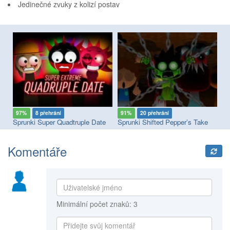
Jedinečné zvuky z kolizí postav
97%
8 přehrání
91%
20 přehrání
8
Sprunki Megaswap (Footlong's Take)
Sprunki Super Quadtruple Date
Sprunki Shifted Pepper’s Take
Sp
Komentáře
Minimální počet znaků: 3