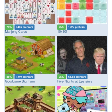
78%
346k přehrání
75%
122k přehrání
Mahjong Cards
10x10!
88%
1.0m přehrání
95%
61.6k přehrání
Goodgame Big Farm
Five Nights at Epstein’s