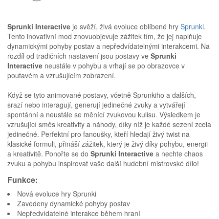
Sprunki Interactive
je svěží, živá evoluce oblíbené hry
Sprunki
.
Tento inovativní mod znovuobjevuje zážitek tím, že jej naplňuje
dynamickými pohyby postav a nepředvídatelnými interakcemi. Na
rozdíl od tradičních nastavení jsou postavy ve
Sprunki
Interactive
neustále v pohybu a vrhají se po obrazovce v
poutavém a vzrušujícím zobrazení.
Když se tyto animované postavy, včetně Sprunkiho a dalších,
srazí nebo interagují, generují jedinečné zvuky a vytvářejí
spontánní a neustále se měnící zvukovou kulisu. Výsledkem je
vzrušující směs kreativity a náhody, díky níž je každé sezení zcela
jedinečné. Perfektní pro fanoušky, kteří hledají živý twist na
klasické formuli, přináší zážitek, který je živý díky pohybu, energii
a kreativitě. Ponořte se do
Sprunki Interactive
a nechte chaos
zvuku a pohybu inspirovat vaše další hudební mistrovské dílo!
Funkce:
Nová evoluce hry Sprunki
Zavedeny dynamické pohyby postav
Nepředvídatelné interakce během hraní