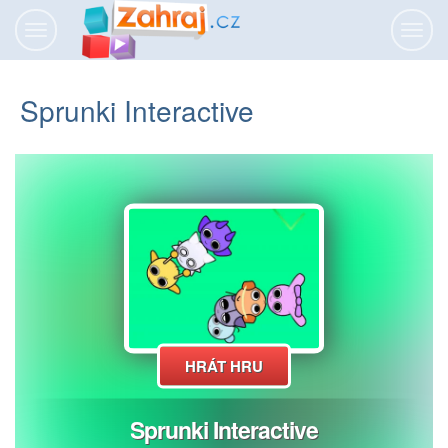
Přepnout
Přepn
navigaci
navig
Sprunki Interactive