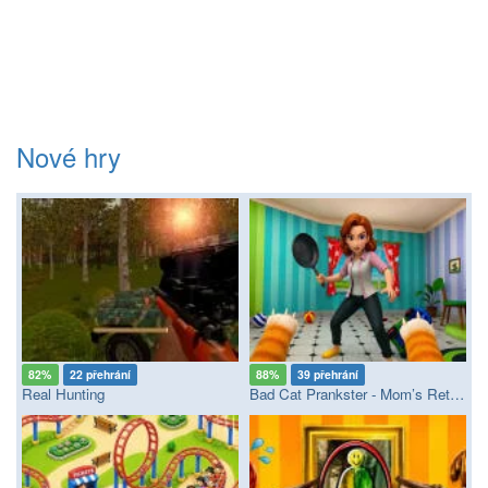
Nové hry
82%
22 přehrání
88%
39 přehrání
Real Hunting
Bad Cat Prankster - Mom’s Return